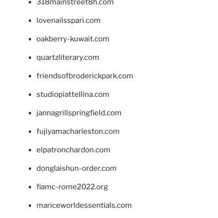
318mainstreet8h.com
lovenailsspari.com
oakberry-kuwait.com
quartzliterary.com
friendsofbroderickpark.com
studiopiattellina.com
jannagrillspringfield.com
fujiyamacharleston.com
elpatronchardon.com
donglaishun-order.com
fiamc-rome2022.org
mariceworldessentials.com