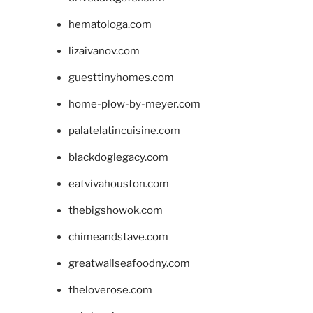
hematologa.com
lizaivanov.com
guesttinyhomes.com
home-plow-by-meyer.com
palatelatincuisine.com
blackdoglegacy.com
eatvivahouston.com
thebigshowok.com
chimeandstave.com
greatwallseafoodny.com
theloverose.com