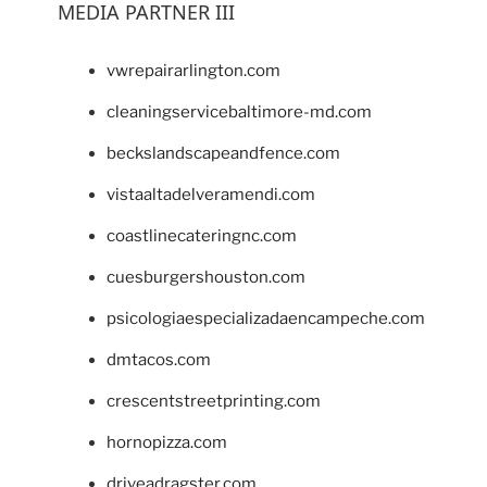
MEDIA PARTNER III
vwrepairarlington.com
cleaningservicebaltimore-md.com
beckslandscapeandfence.com
vistaaltadelveramendi.com
coastlinecateringnc.com
cuesburgershouston.com
psicologiaespecializadaencampeche.com
dmtacos.com
crescentstreetprinting.com
hornopizza.com
driveadragster.com