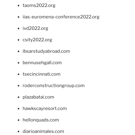
taoms2022.org
iias-euromena-conference2022.org
ivd2022.org
csity2022.org
ibsarstudyabroad.com
bennusehgall.com
tsecincinnati.com
roderconstructiongroup.com
plazabatai.com
hawkscayresort.com
hellonquads.com
diarioanimales.com