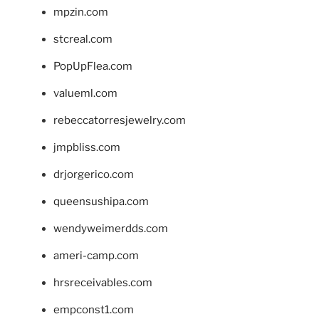
mpzin.com
stcreal.com
PopUpFlea.com
valueml.com
rebeccatorresjewelry.com
jmpbliss.com
drjorgerico.com
queensushipa.com
wendyweimerdds.com
ameri-camp.com
hrsreceivables.com
empconst1.com