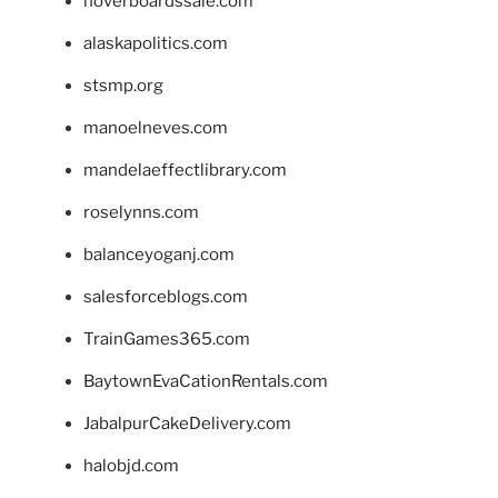
hoverboardssale.com
alaskapolitics.com
stsmp.org
manoelneves.com
mandelaeffectlibrary.com
roselynns.com
balanceyoganj.com
salesforceblogs.com
TrainGames365.com
BaytownEvaCationRentals.com
JabalpurCakeDelivery.com
halobjd.com