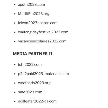
apsth2023.com
MedItRio2023.org
lcicon2023boston.com
waitangidayfestival2022.com
vacancesscolaires2022.com
MEDIA PARTNER II
isth2022.com
p2b2pabi2023-makassar.com
wocfparis2023.org
sinc2023.com
scdlqatar2022-qa.com