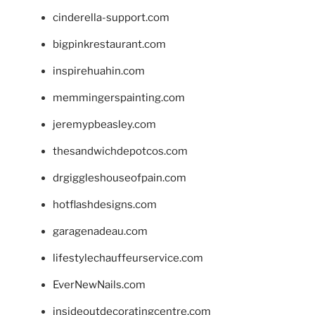
cinderella-support.com
bigpinkrestaurant.com
inspirehuahin.com
memmingerspainting.com
jeremypbeasley.com
thesandwichdepotcos.com
drgiggleshouseofpain.com
hotflashdesigns.com
garagenadeau.com
lifestylechauffeurservice.com
EverNewNails.com
insideoutdecoratingcentre.com