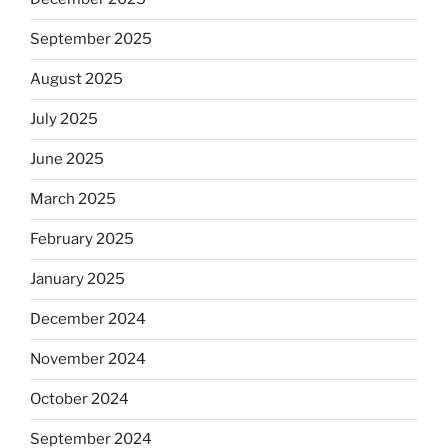
September 2025
August 2025
July 2025
June 2025
March 2025
February 2025
January 2025
December 2024
November 2024
October 2024
September 2024