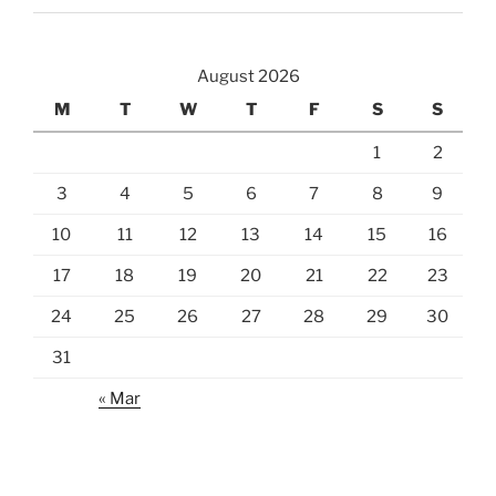
August 2026
M
T
W
T
F
S
S
1
2
3
4
5
6
7
8
9
10
11
12
13
14
15
16
17
18
19
20
21
22
23
24
25
26
27
28
29
30
31
« Mar