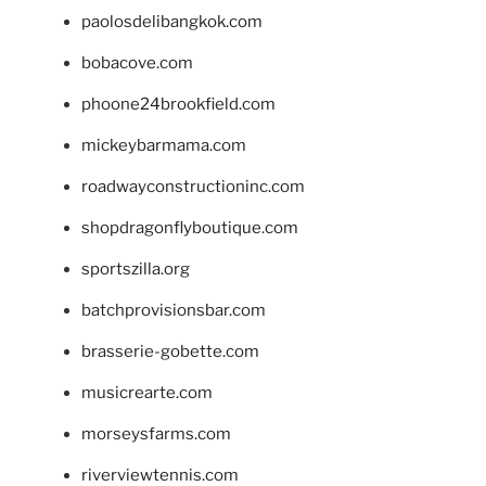
paolosdelibangkok.com
bobacove.com
phoone24brookfield.com
mickeybarmama.com
roadwayconstructioninc.com
shopdragonflyboutique.com
sportszilla.org
batchprovisionsbar.com
brasserie-gobette.com
musicrearte.com
morseysfarms.com
riverviewtennis.com