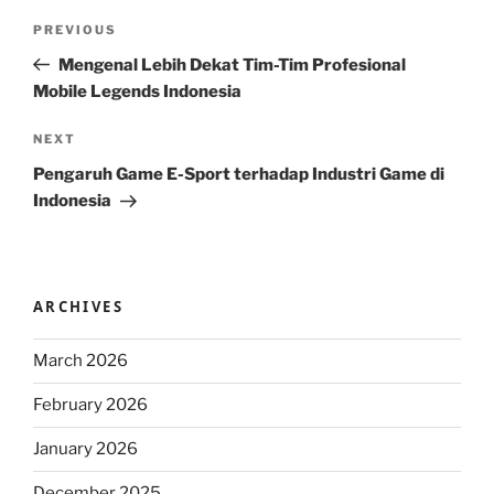
Post
Previous
PREVIOUS
navigation
Post
Mengenal Lebih Dekat Tim-Tim Profesional
Mobile Legends Indonesia
Next
NEXT
Post
Pengaruh Game E-Sport terhadap Industri Game di
Indonesia
ARCHIVES
March 2026
February 2026
January 2026
December 2025