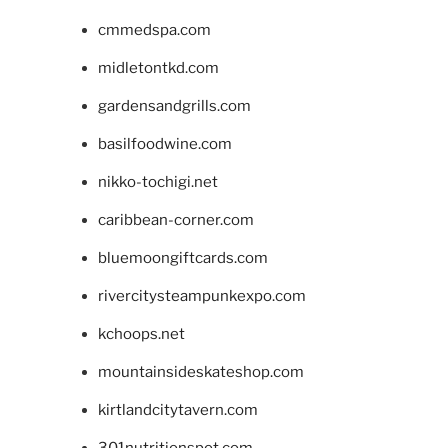
cmmedspa.com
midletontkd.com
gardensandgrills.com
basilfoodwine.com
nikko-tochigi.net
caribbean-corner.com
bluemoongiftcards.com
rivercitysteampunkexpo.com
kchoops.net
mountainsideskateshop.com
kirtlandcitytavern.com