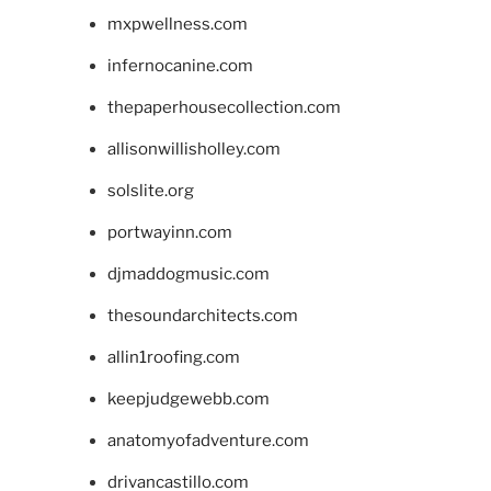
mxpwellness.com
infernocanine.com
thepaperhousecollection.com
allisonwillisholley.com
solslite.org
portwayinn.com
djmaddogmusic.com
thesoundarchitects.com
allin1roofing.com
keepjudgewebb.com
anatomyofadventure.com
drivancastillo.com