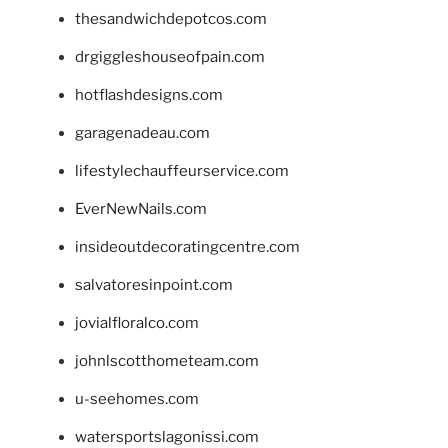
thesandwichdepotcos.com
drgiggleshouseofpain.com
hotflashdesigns.com
garagenadeau.com
lifestylechauffeurservice.com
EverNewNails.com
insideoutdecoratingcentre.com
salvatoresinpoint.com
jovialfloralco.com
johnlscotthometeam.com
u-seehomes.com
watersportslagonissi.com