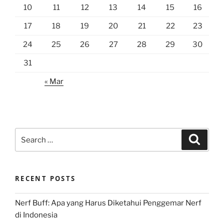
10
11
12
13
14
15
16
17
18
19
20
21
22
23
24
25
26
27
28
29
30
31
« Mar
Search
Search
for:
RECENT POSTS
Nerf Buff: Apa yang Harus Diketahui Penggemar Nerf
di Indonesia