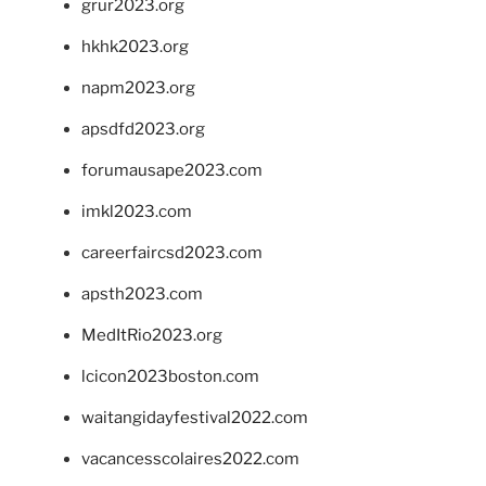
grur2023.org
hkhk2023.org
napm2023.org
apsdfd2023.org
forumausape2023.com
imkl2023.com
careerfaircsd2023.com
apsth2023.com
MedItRio2023.org
lcicon2023boston.com
waitangidayfestival2022.com
vacancesscolaires2022.com