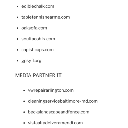
ediblechalk.com
tabletennisnearme.com
oaksofa.com
soultacohtx.com
capishcaps.com
gpsyfl.org
MEDIA PARTNER III
vwrepairarlington.com
cleaningservicebaltimore-md.com
beckslandscapeandfence.com
vistaaltadelveramendi.com