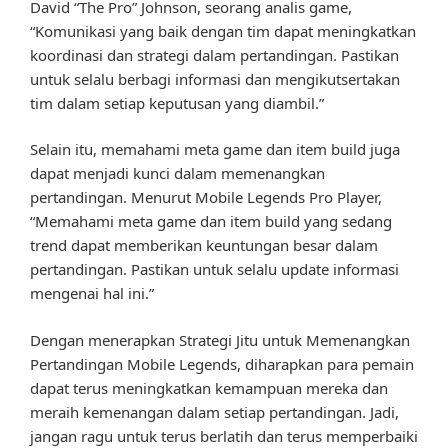
David “The Pro” Johnson, seorang analis game,
“Komunikasi yang baik dengan tim dapat meningkatkan
koordinasi dan strategi dalam pertandingan. Pastikan
untuk selalu berbagi informasi dan mengikutsertakan
tim dalam setiap keputusan yang diambil.”
Selain itu, memahami meta game dan item build juga
dapat menjadi kunci dalam memenangkan
pertandingan. Menurut Mobile Legends Pro Player,
“Memahami meta game dan item build yang sedang
trend dapat memberikan keuntungan besar dalam
pertandingan. Pastikan untuk selalu update informasi
mengenai hal ini.”
Dengan menerapkan Strategi Jitu untuk Memenangkan
Pertandingan Mobile Legends, diharapkan para pemain
dapat terus meningkatkan kemampuan mereka dan
meraih kemenangan dalam setiap pertandingan. Jadi,
jangan ragu untuk terus berlatih dan terus memperbaiki