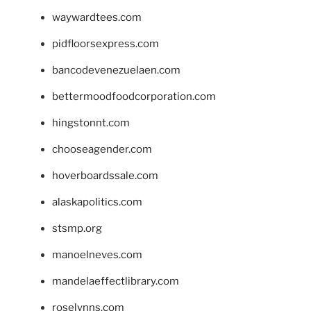
waywardtees.com
pidfloorsexpress.com
bancodevenezuelaen.com
bettermoodfoodcorporation.com
hingstonnt.com
chooseagender.com
hoverboardssale.com
alaskapolitics.com
stsmp.org
manoelneves.com
mandelaeffectlibrary.com
roselynns.com