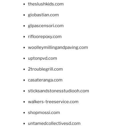
theslushkids.com
giobastian.com
glpascensori.com
rifloorepoxy.com
woolleymillingandpaving.com
uptonpvd.com
2troublegrill.com
casateranga.com
sticksandstonesstudiooh.com
walkers-treeservice.com
shopmossi.com
untamedcollectivesd.com