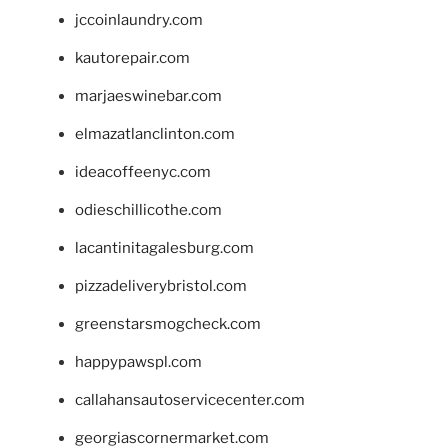
jccoinlaundry.com
kautorepair.com
marjaeswinebar.com
elmazatlanclinton.com
ideacoffeenyc.com
odieschillicothe.com
lacantinitagalesburg.com
pizzadeliverybristol.com
greenstarsmogcheck.com
happypawspl.com
callahansautoservicecenter.com
georgiascornermarket.com