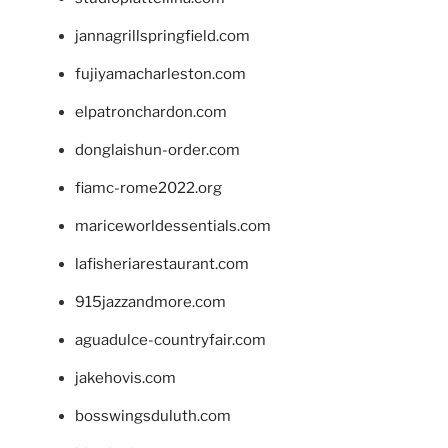
jannagrillspringfield.com
fujiyamacharleston.com
elpatronchardon.com
donglaishun-order.com
fiamc-rome2022.org
mariceworldessentials.com
lafisheriarestaurant.com
915jazzandmore.com
aguadulce-countryfair.com
jakehovis.com
bosswingsduluth.com