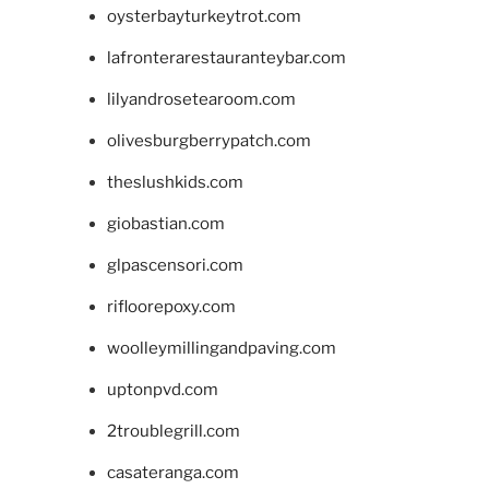
oysterbayturkeytrot.com
lafronterarestauranteybar.com
lilyandrosetearoom.com
olivesburgberrypatch.com
theslushkids.com
giobastian.com
glpascensori.com
rifloorepoxy.com
woolleymillingandpaving.com
uptonpvd.com
2troublegrill.com
casateranga.com