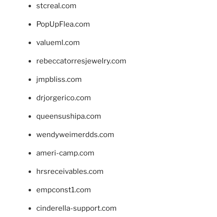
stcreal.com
PopUpFlea.com
valueml.com
rebeccatorresjewelry.com
jmpbliss.com
drjorgerico.com
queensushipa.com
wendyweimerdds.com
ameri-camp.com
hrsreceivables.com
empconst1.com
cinderella-support.com