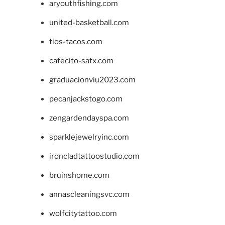
aryouthfishing.com
united-basketball.com
tios-tacos.com
cafecito-satx.com
graduacionviu2023.com
pecanjackstogo.com
zengardendayspa.com
sparklejewelryinc.com
ironcladtattoostudio.com
bruinshome.com
annascleaningsvc.com
wolfcitytattoo.com