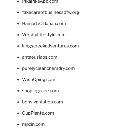
PikaPikaApp.com
takecareofbusinessdfw.org
HamadaOfJapan.com
VersifyLifestyle.com
kingscreekadventures.com
antaeuslabs.com
purelycleanchemdry.com
WishOping.com
shoplegacee.com
bonvivantshop.com
CupPlante.com
mpzin.com