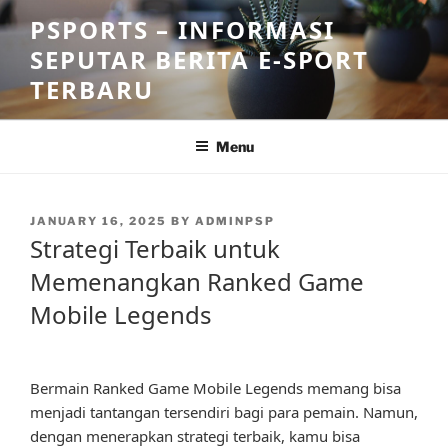
Skip
PSPORTS – INFORMASI
to
SEPUTAR BERITA E-SPORT
content
TERBARU
Menu
POSTED
JANUARY 16, 2025
BY
ADMINPSP
ON
Strategi Terbaik untuk
Memenangkan Ranked Game
Mobile Legends
Bermain Ranked Game Mobile Legends memang bisa
menjadi tantangan tersendiri bagi para pemain. Namun,
dengan menerapkan strategi terbaik, kamu bisa