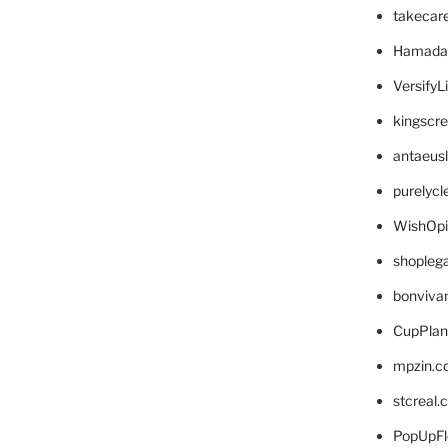
takecar
Hamada
VersifyL
kingscr
antaeus
purelyc
WishOp
shopleg
bonviva
CupPlan
mpzin.c
stcreal.
PopUpFl