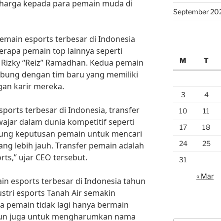
arga kepada para pemain muda di
September 20
emain esports terbesar di Indonesia
erapa pemain top lainnya seperti
M
T
 Rizky “Reiz” Ramadhan. Kedua pemain
abung dengan tim baru yang memiliki
ngan karir mereka.
3
4
ports terbesar di Indonesia, transfer
10
11
jar dalam dunia kompetitif seperti
17
18
kung keputusan pemain untuk mencari
24
25
g lebih jauh. Transfer pemain adalah
rts,” ujar CEO tersebut.
31
« Mar
n esports terbesar di Indonesia tahun
dustri esports Tanah Air semakin
 pemain tidak lagi hanya bermain
mun juga untuk mengharumkan nama