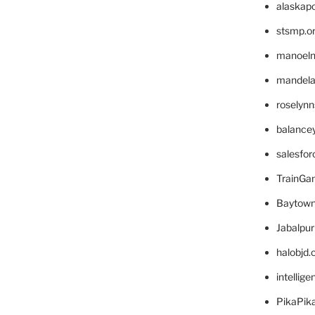
alaskapo
stsmp.o
manoel
mandelae
roselyn
balance
salesfo
TrainG
Baytown
Jabalpu
halobjd
intellig
PikaPik