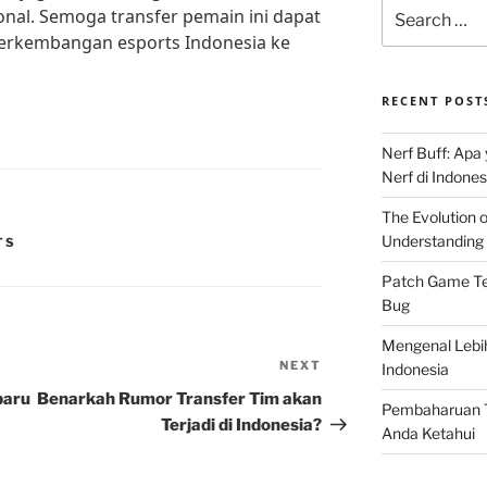
Search
onal. Semoga transfer pemain ini dapat
for:
erkembangan esports Indonesia ke
RECENT POST
Nerf Buff: Apa
Nerf di Indones
The Evolution 
Understanding 
TS
Patch Game Ter
Bug
Mengenal Lebi
NEXT
Next
Indonesia
Post
baru
Benarkah Rumor Transfer Tim akan
Pembaharuan T
Terjadi di Indonesia?
Anda Ketahui