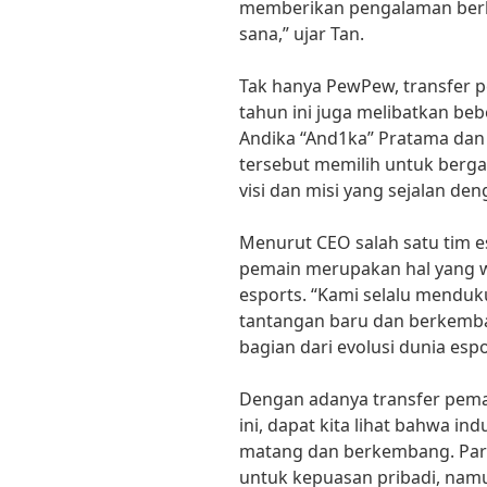
memberikan pengalaman berh
sana,” ujar Tan.
Tak hanya PewPew, transfer p
tahun ini juga melibatkan beb
Andika “And1ka” Pratama dan
tersebut memilih untuk berg
visi dan misi yang sejalan de
Menurut CEO salah satu tim es
pemain merupakan hal yang wa
esports. “Kami selalu mendu
tantangan baru dan berkemban
bagian dari evolusi dunia espo
Dengan adanya transfer pemai
ini, dapat kita lihat bahwa in
matang dan berkembang. Para
untuk kepuasan pribadi, na