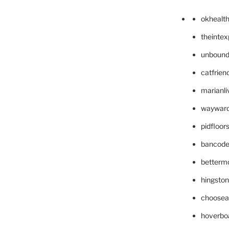
okhealt
theinte
unbound
catfrien
marianli
wayward
pidfloo
bancode
betterm
hingsto
choosea
hoverbo