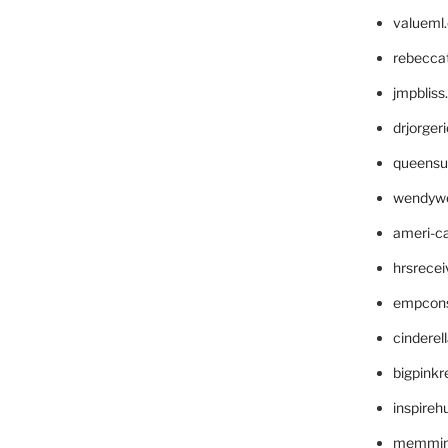
valueml
rebecca
jmpblis
drjorger
queensu
wendyw
ameri-
hrsrece
empcon
cinderel
bigpinkr
inspireh
memming