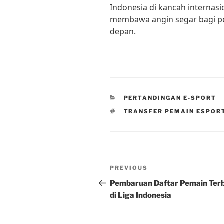
Indonesia di kancah internasi
membawa angin segar bagi p
depan.
CATEGORIES
PERTANDINGAN E-SPORT
TAGS
TRANSFER PEMAIN ESPOR
Post
Previous
PREVIOUS
navigation
Post
Pembaruan Daftar Pemain Ter
di Liga Indonesia