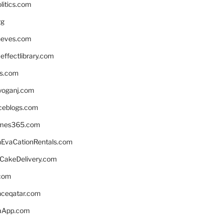
litics.com
rg
neves.com
ffectlibrary.com
ns.com
yoganj.com
rceblogs.com
ames365.com
EvaCationRentals.com
rCakeDelivery.com
.com
enceqatar.com
aApp.com