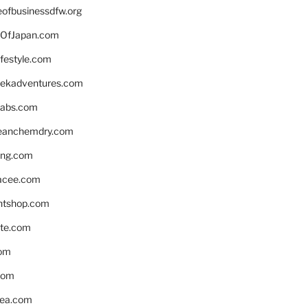
eofbusinessdfw.org
OfJapan.com
ifestyle.com
eekadventures.com
labs.com
leanchemdry.com
ing.com
acee.com
ntshop.com
te.com
om
com
ea.com