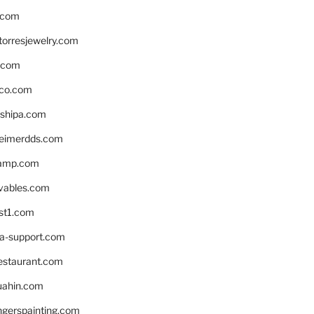
.com
torresjewelry.com
s.com
ico.com
shipa.com
eimerdds.com
camp.com
ivables.com
st1.com
la-support.com
estaurant.com
uahin.com
erspainting.com