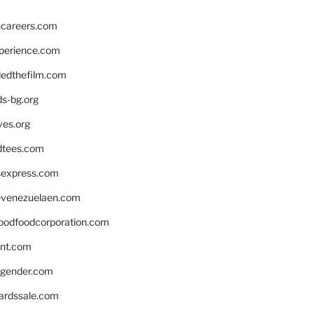
hcareers.com
xperience.com
edthefilm.com
ds-bg.org
ves.org
tees.com
rsexpress.com
venezuelaen.com
oodfoodcorporation.com
nnt.com
gender.com
ardssale.com