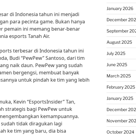
January 2026
sar di Indonesia tahun ini menjadi
December 20
ngan para pecinta game. Bukan hanya
fer pemain ini memang benar-benar
September 20
ia esports Tanah Air.
August 2025
ports terbesar di Indonesia tahun ini
July 2025
da, Budi “PewPew” Santoso, dari tim
June 2025
dang naik daun. PewPew yang sudah
amen bergengsi, membuat banyak
March 2025
sannya untuk pindah ke tim yang lebih
February 2025
January 2025
uka, Kevin “EsportsInsider” Tan,
ah strategis bagi PewPew untuk
December 20
n mengembangkan kemampuannya.
November 20
sudah tidak diragukan lagi
 ke tim yang baru, dia bisa
October 2024