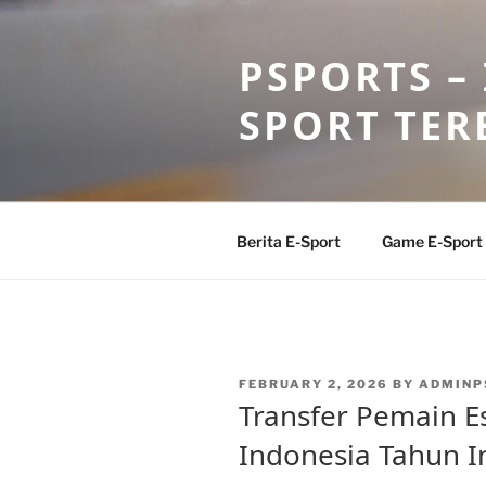
Skip
to
PSPORTS –
content
SPORT TER
Berita E-Sport
Game E-Sport
POSTED
FEBRUARY 2, 2026
BY
ADMINP
ON
Transfer Pemain Es
Indonesia Tahun I