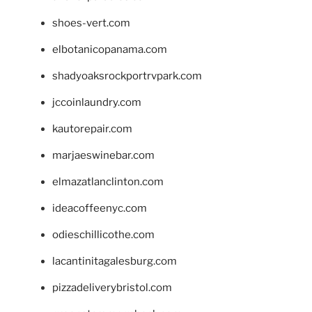
shoes-vert.com
elbotanicopanama.com
shadyoaksrockportrvpark.com
jccoinlaundry.com
kautorepair.com
marjaeswinebar.com
elmazatlanclinton.com
ideacoffeenyc.com
odieschillicothe.com
lacantinitagalesburg.com
pizzadeliverybristol.com