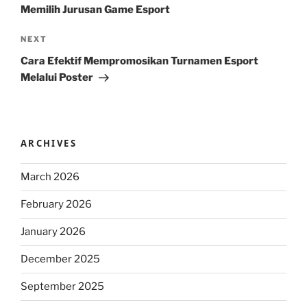
Memilih Jurusan Game Esport
Next
NEXT
Post
Cara Efektif Mempromosikan Turnamen Esport
Melalui Poster
ARCHIVES
March 2026
February 2026
January 2026
December 2025
September 2025