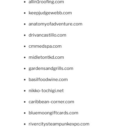
allin1roofing.com
keepjudgewebb.com
anatomyofadventure.com
drivancastillo.com
cmmedspa.com
midletontkd.com
gardensandgrills.com
basilfoodwine.com
nikko-tochigi.net
caribbean-corner.com
bluemoongiftcards.com
rivercitysteampunkexpo.com