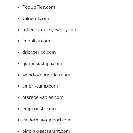
PopUpFlea.com
valueml.com
rebeccatorresjewelry.com
jmpbliss.com
drjorgerico.com
queensushipa.com
wendyweimerdds.com
ameri-camp.com
hrsreceivables.com
empconst1.com
cinderella-support.com
bigpinkrestaurant.com