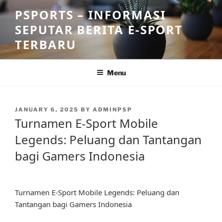
Skip
PSPORTS – INFORMASI
to
SEPUTAR BERITA E-SPORT
content
TERBARU
Menu
POSTED
JANUARY 6, 2025
BY
ADMINPSP
ON
Turnamen E-Sport Mobile
Legends: Peluang dan Tantangan
bagi Gamers Indonesia
Turnamen E-Sport Mobile Legends: Peluang dan
Tantangan bagi Gamers Indonesia