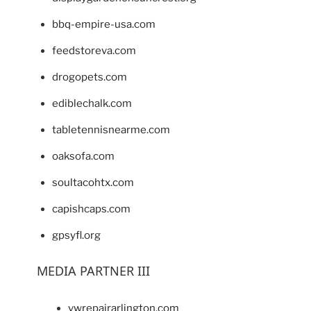
bbq-empire-usa.com
feedstoreva.com
drogopets.com
ediblechalk.com
tabletennisnearme.com
oaksofa.com
soultacohtx.com
capishcaps.com
gpsyfl.org
MEDIA PARTNER III
vwrepairarlington.com