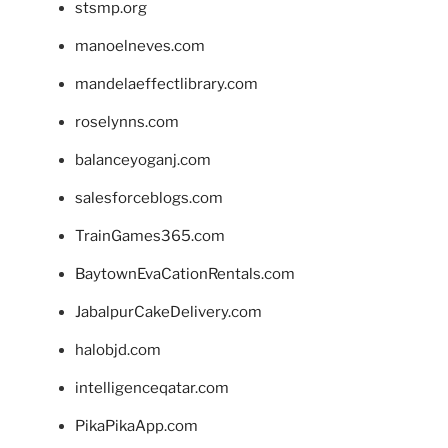
stsmp.org
manoelneves.com
mandelaeffectlibrary.com
roselynns.com
balanceyoganj.com
salesforceblogs.com
TrainGames365.com
BaytownEvaCationRentals.com
JabalpurCakeDelivery.com
halobjd.com
intelligenceqatar.com
PikaPikaApp.com