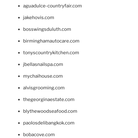
aguadulce-countryfair.com
jakehovis.com
bosswingsduluth.com
birminghamautocare.com
tonyscountrykitchen.com
jbellasnailspa.com
mychaihouse.com
alvisgrooming.com
thegeorginaestate.com
blythewoodseafood.com
paolosdelibangkok.com
bobacove.com