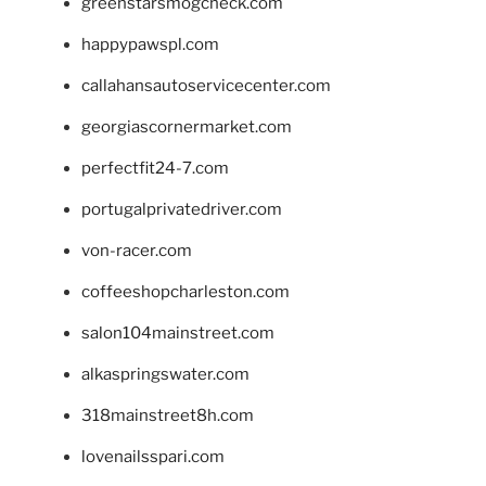
greenstarsmogcheck.com
happypawspl.com
callahansautoservicecenter.com
georgiascornermarket.com
perfectfit24-7.com
portugalprivatedriver.com
von-racer.com
coffeeshopcharleston.com
salon104mainstreet.com
alkaspringswater.com
318mainstreet8h.com
lovenailsspari.com