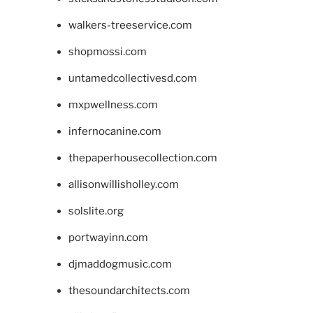
walkers-treeservice.com
shopmossi.com
untamedcollectivesd.com
mxpwellness.com
infernocanine.com
thepaperhousecollection.com
allisonwillisholley.com
solslite.org
portwayinn.com
djmaddogmusic.com
thesoundarchitects.com