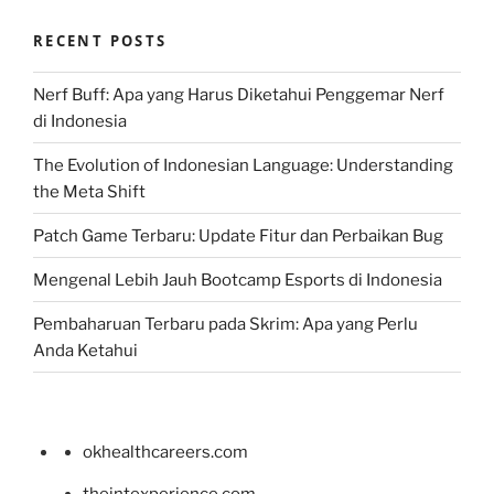
RECENT POSTS
Nerf Buff: Apa yang Harus Diketahui Penggemar Nerf
di Indonesia
The Evolution of Indonesian Language: Understanding
the Meta Shift
Patch Game Terbaru: Update Fitur dan Perbaikan Bug
Mengenal Lebih Jauh Bootcamp Esports di Indonesia
Pembaharuan Terbaru pada Skrim: Apa yang Perlu
Anda Ketahui
okhealthcareers.com