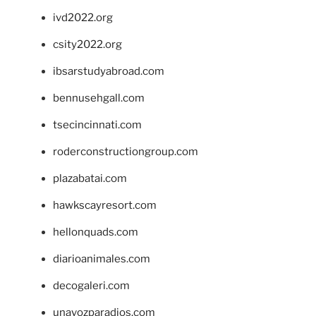
ivd2022.org
csity2022.org
ibsarstudyabroad.com
bennusehgall.com
tsecincinnati.com
roderconstructiongroup.com
plazabatai.com
hawkscayresort.com
hellonquads.com
diarioanimales.com
decogaleri.com
unavozparadios.com