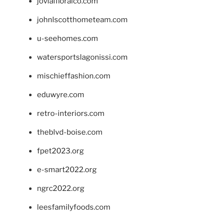
jovialfloralco.com
johnlscotthometeam.com
u-seehomes.com
watersportslagonissi.com
mischieffashion.com
eduwyre.com
retro-interiors.com
theblvd-boise.com
fpet2023.org
e-smart2022.org
ngrc2022.org
leesfamilyfoods.com