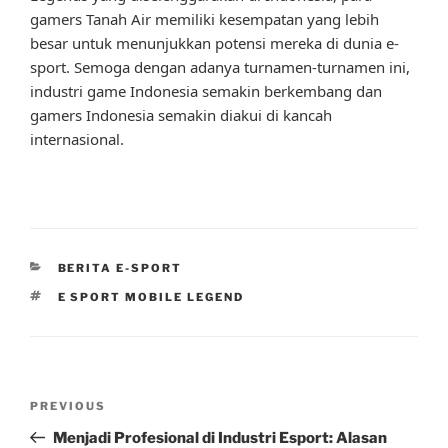
gamers Tanah Air memiliki kesempatan yang lebih
besar untuk menunjukkan potensi mereka di dunia e-
sport. Semoga dengan adanya turnamen-turnamen ini,
industri game Indonesia semakin berkembang dan
gamers Indonesia semakin diakui di kancah
internasional.
CATEGORIES
BERITA E-SPORT
TAGS
E SPORT MOBILE LEGEND
Post
Previous
PREVIOUS
navigation
Post
Menjadi Profesional di Industri Esport: Alasan