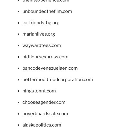
theintexperience.com
unboundedthefilm.com
catfriends-bg.org
marianlives.org
waywardtees.com
pidfloorsexpress.com
bancodevenezuelaen.com
bettermoodfoodcorporation.com
hingstonnt.com
chooseagender.com
hoverboardssale.com
alaskapolitics.com