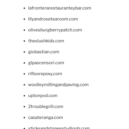
lafronterarestauranteybar.com
lilyandrosetearoom.com
olivesburgberrypatch.com
theslushkids.com
giobastian.com
glpascensori.com
rifloorepoxy.com
woolleymillingandpaving.com
uptonpvd.com
2troublegrill.com
casateranga.com
sticksandstonesstudiooh.com