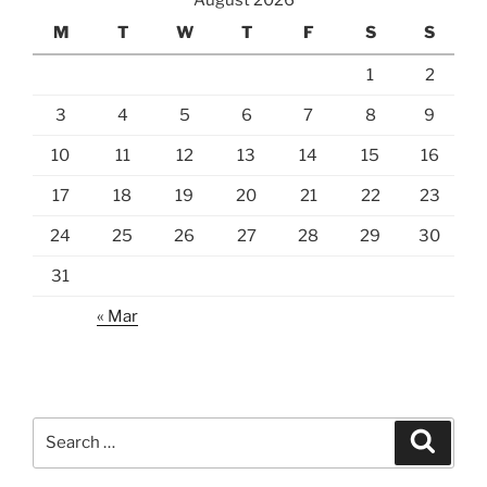
M
T
W
T
F
S
S
1
2
3
4
5
6
7
8
9
10
11
12
13
14
15
16
17
18
19
20
21
22
23
24
25
26
27
28
29
30
31
« Mar
Search
Search
for: