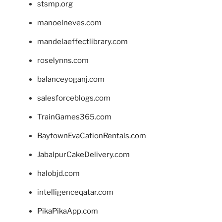
stsmp.org
manoelneves.com
mandelaeffectlibrary.com
roselynns.com
balanceyoganj.com
salesforceblogs.com
TrainGames365.com
BaytownEvaCationRentals.com
JabalpurCakeDelivery.com
halobjd.com
intelligenceqatar.com
PikaPikaApp.com