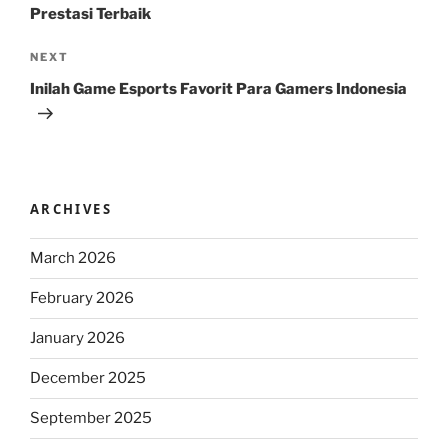
Prestasi Terbaik
Next
NEXT
Post
Inilah Game Esports Favorit Para Gamers Indonesia
ARCHIVES
March 2026
February 2026
January 2026
December 2025
September 2025