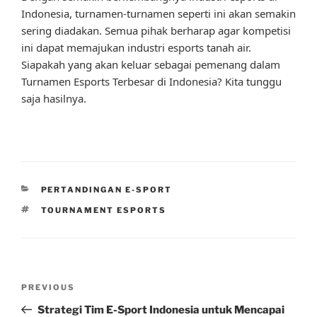
Indonesia, turnamen-turnamen seperti ini akan semakin
sering diadakan. Semua pihak berharap agar kompetisi
ini dapat memajukan industri esports tanah air.
Siapakah yang akan keluar sebagai pemenang dalam
Turnamen Esports Terbesar di Indonesia? Kita tunggu
saja hasilnya.
CATEGORIES
PERTANDINGAN E-SPORT
TAGS
TOURNAMENT ESPORTS
Post
Previous
PREVIOUS
navigation
Post
Strategi Tim E-Sport Indonesia untuk Mencapai