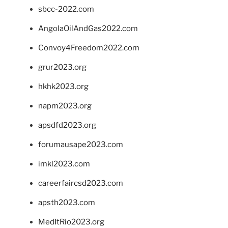
sbcc-2022.com
AngolaOilAndGas2022.com
Convoy4Freedom2022.com
grur2023.org
hkhk2023.org
napm2023.org
apsdfd2023.org
forumausape2023.com
imkl2023.com
careerfaircsd2023.com
apsth2023.com
MedItRio2023.org