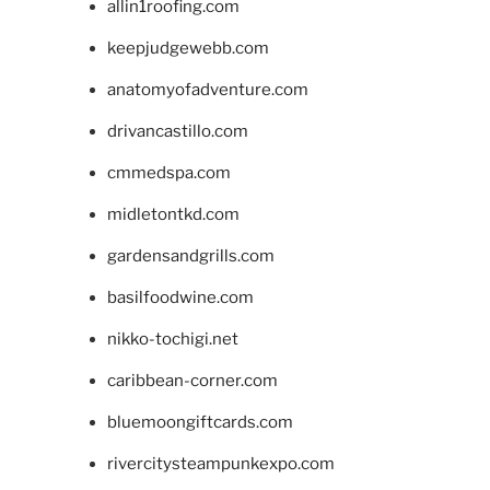
allin1roofing.com
keepjudgewebb.com
anatomyofadventure.com
drivancastillo.com
cmmedspa.com
midletontkd.com
gardensandgrills.com
basilfoodwine.com
nikko-tochigi.net
caribbean-corner.com
bluemoongiftcards.com
rivercitysteampunkexpo.com