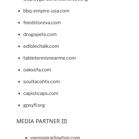
bbq-empire-usa.com
feedstoreva.com
drogopets.com
ediblechalk.com
tabletennisnearme.com
oaksofa.com
soultacohtx.com
capishcaps.com
gpsyfl.org
MEDIA PARTNER III
vwrepairarlington.com