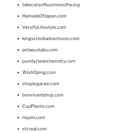
takecareofbusinessdfw.org
HamadaOfJapan.com
VersifyLifestyle.com
kingscreekadventures.com
antaeuslabs.com
purelycleanchemdry.com
WishOping.com
shoplegacee.com
bonvivantshop.com
CupPlante.com
mpzin.com
stcreal.com