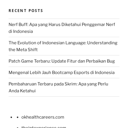
RECENT POSTS
Nerf Buff: Apa yang Harus Diketahui Penggemar Nerf
di Indonesia
The Evolution of Indonesian Language: Understanding
the Meta Shift
Patch Game Terbaru: Update Fitur dan Perbaikan Bug
Mengenal Lebih Jauh Bootcamp Esports di Indonesia
Pembaharuan Terbaru pada Skrim: Apa yang Perlu
Anda Ketahui
okhealthcareers.com