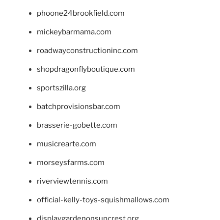
phoone24brookfield.com
mickeybarmama.com
roadwayconstructioninc.com
shopdragonflyboutique.com
sportszilla.org
batchprovisionsbar.com
brasserie-gobette.com
musicrearte.com
morseysfarms.com
riverviewtennis.com
official-kelly-toys-squishmallows.com
displaygardenonsuncrest.org