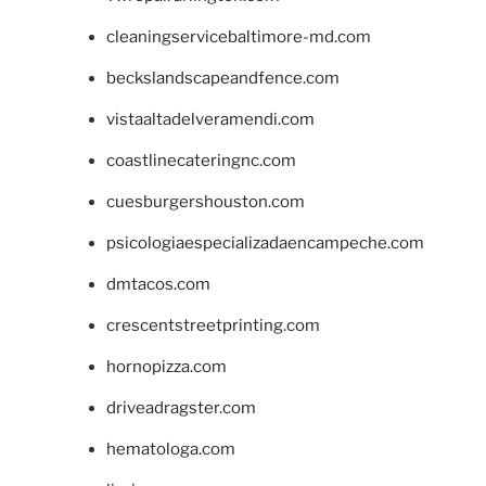
cleaningservicebaltimore-md.com
beckslandscapeandfence.com
vistaaltadelveramendi.com
coastlinecateringnc.com
cuesburgershouston.com
psicologiaespecializadaencampeche.com
dmtacos.com
crescentstreetprinting.com
hornopizza.com
driveadragster.com
hematologa.com