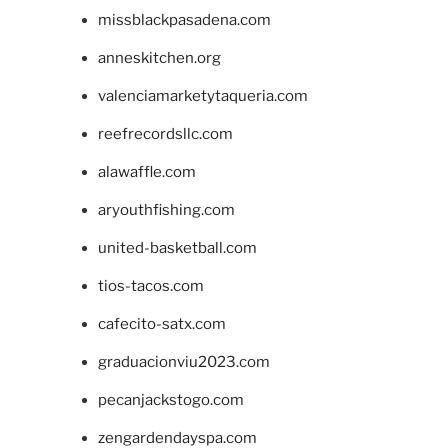
missblackpasadena.com
anneskitchen.org
valenciamarketytaqueria.com
reefrecordsllc.com
alawaffle.com
aryouthfishing.com
united-basketball.com
tios-tacos.com
cafecito-satx.com
graduacionviu2023.com
pecanjackstogo.com
zengardendayspa.com