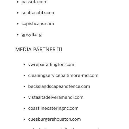
oaksofa.com
soultacohtx.com
capishcaps.com
gpsyfl.org
MEDIA PARTNER III
vwrepairarlington.com
cleaningservicebaltimore-md.com
beckslandscapeandfence.com
vistaaltadelveramendi.com
coastlinecateringnc.com
cuesburgershouston.com