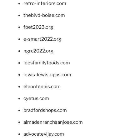
retro-interiors.com
theblvd-boise.com
fpet2023.org
e-smart2022.org
ngrc2022.org
leesfamilyfoods.com
lewis-lewis-cpas.com
eleontennis.com
cyetus.com
bradfordshops.com
almadenranchsanjose.com
advocatevijay.com