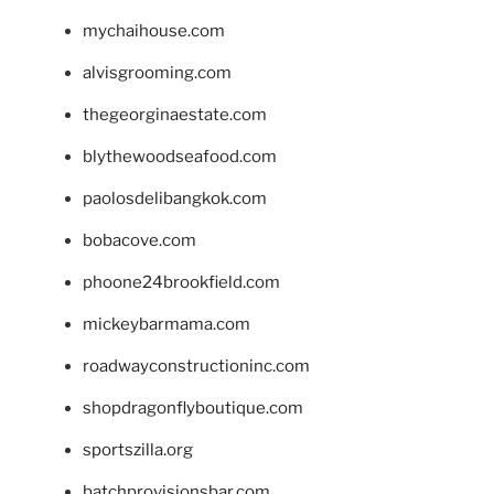
mychaihouse.com
alvisgrooming.com
thegeorginaestate.com
blythewoodseafood.com
paolosdelibangkok.com
bobacove.com
phoone24brookfield.com
mickeybarmama.com
roadwayconstructioninc.com
shopdragonflyboutique.com
sportszilla.org
batchprovisionsbar.com