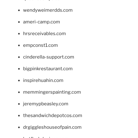
wendyweimerdds.com
ameri-camp.com
hrsreceivables.com
empconst1.com
cinderella-support.com
bigpinkrestaurant.com
inspirehuahin.com
memmingerspainting.com
jeremypbeasley.com
thesandwichdepotcos.com
drgiggleshouseofpain.com