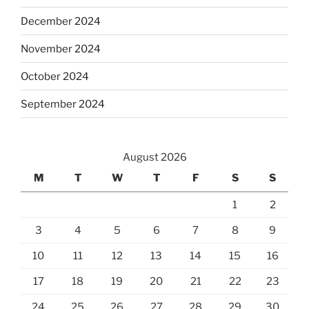
December 2024
November 2024
October 2024
September 2024
August 2026
M
T
W
T
F
S
S
1
2
3
4
5
6
7
8
9
10
11
12
13
14
15
16
17
18
19
20
21
22
23
24
25
26
27
28
29
30