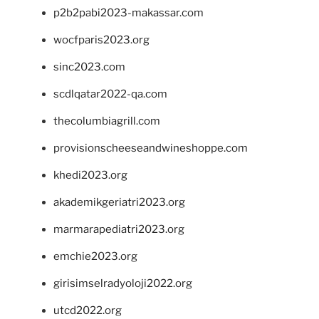
p2b2pabi2023-makassar.com
wocfparis2023.org
sinc2023.com
scdlqatar2022-qa.com
thecolumbiagrill.com
provisionscheeseandwineshoppe.com
khedi2023.org
akademikgeriatri2023.org
marmarapediatri2023.org
emchie2023.org
girisimselradyoloji2022.org
utcd2022.org