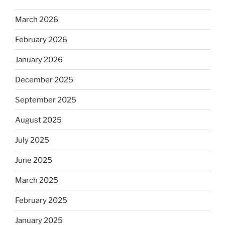
March 2026
February 2026
January 2026
December 2025
September 2025
August 2025
July 2025
June 2025
March 2025
February 2025
January 2025