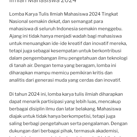
Lomba Karya Tulis Ilmiah Mahasiswa 2024 Tingkat
Nasional semakin dekat, dan semangat para
mahasiswa di seluruh Indonesia semakin menggebu.
Ajang ini tidak hanya menjadi wadah bagi mahasiswa
untuk menuangkan ide-ide kreatif dan inovatif mereka,
tetapi juga sebagai kesempatan untuk berkontribusi
dalam pengembangan ilmu pengetahuan dan teknologi
di tanah air. Dengan tema yang beragam, lomba ini
diharapkan mampu memicu pemikiran kritis dan
analitis dari generasi muda yang cerdas dan inovatif.
Di tahun 2024 ini, lomba karya tulis ilmiah diharapkan
dapat menarik partisipasi yang lebih luas, mencakup
berbagai disiplin ilmu dan latar belakang. Mahasiswa
diajak untuk tidak hanya berkompetisi, tetapi juga
saling berbagi pengetahuan serta pengalaman. Dengan
dukungan dari berbagai pihak, termasuk akademisi,