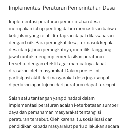
Implementasi Peraturan Pemerintahan Desa
Implementasi peraturan pemerintahan desa
merupakan tahap penting dalam memastikan bahwa
kebijakan yang telah ditetapkan dapat dilaksanakan
dengan baik. Para perangkat desa, termasuk kepala
desa dan jajaran perangkatnya, memiliki tanggung
jawab untuk mengimplementasikan peraturan
tersebut dengan efektif agar manfaatnya dapat
dirasakan oleh masyarakat. Dalam proses ini,
partisipasi aktif dari masyarakat desa juga sangat
diperlukan agar tujuan dari peraturan dapat tercapai.
Salah satu tantangan yang dihadapi dalam
implementasi peraturan adalah keterbatasan sumber
daya dan pemahaman masyarakat tentang isi
peraturan tersebut. Oleh karena itu, sosialisasi dan
pendidikan kepada masyarakat perlu dilakukan secara