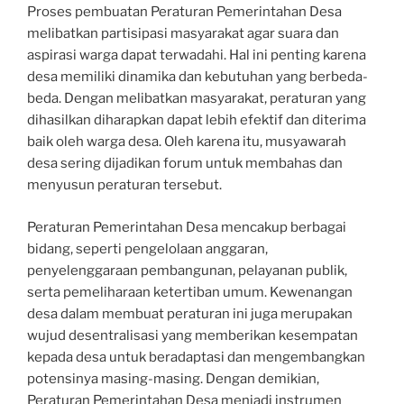
Proses pembuatan Peraturan Pemerintahan Desa
melibatkan partisipasi masyarakat agar suara dan
aspirasi warga dapat terwadahi. Hal ini penting karena
desa memiliki dinamika dan kebutuhan yang berbeda-
beda. Dengan melibatkan masyarakat, peraturan yang
dihasilkan diharapkan dapat lebih efektif dan diterima
baik oleh warga desa. Oleh karena itu, musyawarah
desa sering dijadikan forum untuk membahas dan
menyusun peraturan tersebut.
Peraturan Pemerintahan Desa mencakup berbagai
bidang, seperti pengelolaan anggaran,
penyelenggaraan pembangunan, pelayanan publik,
serta pemeliharaan ketertiban umum. Kewenangan
desa dalam membuat peraturan ini juga merupakan
wujud desentralisasi yang memberikan kesempatan
kepada desa untuk beradaptasi dan mengembangkan
potensinya masing-masing. Dengan demikian,
Peraturan Pemerintahan Desa menjadi instrumen