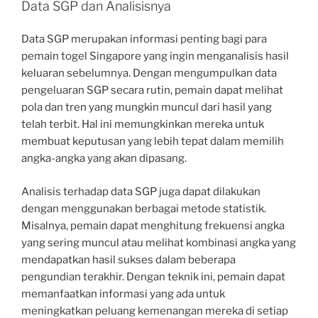
Data SGP dan Analisisnya
Data SGP merupakan informasi penting bagi para
pemain togel Singapore yang ingin menganalisis hasil
keluaran sebelumnya. Dengan mengumpulkan data
pengeluaran SGP secara rutin, pemain dapat melihat
pola dan tren yang mungkin muncul dari hasil yang
telah terbit. Hal ini memungkinkan mereka untuk
membuat keputusan yang lebih tepat dalam memilih
angka-angka yang akan dipasang.
Analisis terhadap data SGP juga dapat dilakukan
dengan menggunakan berbagai metode statistik.
Misalnya, pemain dapat menghitung frekuensi angka
yang sering muncul atau melihat kombinasi angka yang
mendapatkan hasil sukses dalam beberapa
pengundian terakhir. Dengan teknik ini, pemain dapat
memanfaatkan informasi yang ada untuk
meningkatkan peluang kemenangan mereka di setiap