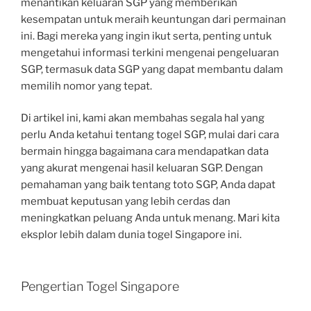
menantikan keluaran SGP yang memberikan
kesempatan untuk meraih keuntungan dari permainan
ini. Bagi mereka yang ingin ikut serta, penting untuk
mengetahui informasi terkini mengenai pengeluaran
SGP, termasuk data SGP yang dapat membantu dalam
memilih nomor yang tepat.
Di artikel ini, kami akan membahas segala hal yang
perlu Anda ketahui tentang togel SGP, mulai dari cara
bermain hingga bagaimana cara mendapatkan data
yang akurat mengenai hasil keluaran SGP. Dengan
pemahaman yang baik tentang toto SGP, Anda dapat
membuat keputusan yang lebih cerdas dan
meningkatkan peluang Anda untuk menang. Mari kita
eksplor lebih dalam dunia togel Singapore ini.
Pengertian Togel Singapore