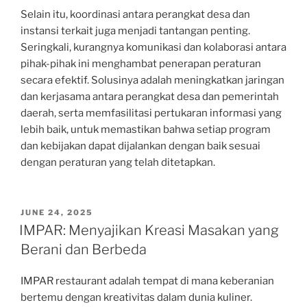
Selain itu, koordinasi antara perangkat desa dan
instansi terkait juga menjadi tantangan penting.
Seringkali, kurangnya komunikasi dan kolaborasi antara
pihak-pihak ini menghambat penerapan peraturan
secara efektif. Solusinya adalah meningkatkan jaringan
dan kerjasama antara perangkat desa dan pemerintah
daerah, serta memfasilitasi pertukaran informasi yang
lebih baik, untuk memastikan bahwa setiap program
dan kebijakan dapat dijalankan dengan baik sesuai
dengan peraturan yang telah ditetapkan.
POSTED
JUNE 24, 2025
ON
IMPAR: Menyajikan Kreasi Masakan yang
Berani dan Berbeda
IMPAR restaurant adalah tempat di mana keberanian
bertemu dengan kreativitas dalam dunia kuliner.