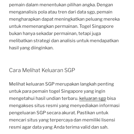
pemain dalam menentukan pilihan angka. Dengan
menganalisis pola atau tren dari data sgp, pemain
mengharapkan dapat meningkatkan peluang mereka
untuk memenangkan permainan. Togel Singapore
bukan hanya sekadar permainan, tetapi juga
melibatkan strategi dan analisis untuk mendapatkan
hasil yang diinginkan.
Cara Melihat Keluaran SGP
Melihat keluaran SGP merupakan langkah penting
untuk para pemain togel Singapore yang ingin
mengetahui hasil undian terbaru.
keluaran sgp
bisa
mengakses situs resmi yang menyediakan informasi
pengeluaran SGP secara akurat. Pastikan untuk
mencari situs yang terpercaya dan memiliki lisensi
resmi agar data yang Anda terima valid dan sah.