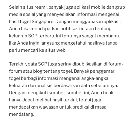
Selain situs resmi, banyak juga aplikasi mobile dan grup
media sosial yang menyediakan informasi mengenai
hasil togel Singapore. Dengan menggunakan aplikasi,
Anda bisa mendapatkan notifikasi instan tentang
keluaran SGP terbaru. Ini tentunya sangat membantu
jika Anda ingin langsung mengetahui hasilnya tanpa
perlu mencari ke situs web.
Terakhir, data SGP juga sering dipublikasikan di forum-
forum atau blog tentang togel. Banyak penggemar
togel berbagi informasi mengenai angka-angka
keluaran dan analisis berdasarkan data sebelumnya.
Dengan mengikuti sumber-sumber ini, Anda tidak
hanya dapat melihat hasil terkini, tetapi juga
mendapatkan wawasan untuk prediksi di masa
mendatang.