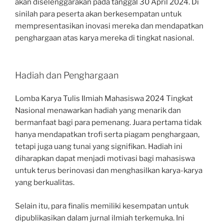
akan diselenggarakan pada tanggal 30 April 2024. Di
sinilah para peserta akan berkesempatan untuk
mempresentasikan inovasi mereka dan mendapatkan
penghargaan atas karya mereka di tingkat nasional.
Hadiah dan Penghargaan
Lomba Karya Tulis Ilmiah Mahasiswa 2024 Tingkat
Nasional menawarkan hadiah yang menarik dan
bermanfaat bagi para pemenang. Juara pertama tidak
hanya mendapatkan trofi serta piagam penghargaan,
tetapi juga uang tunai yang signifikan. Hadiah ini
diharapkan dapat menjadi motivasi bagi mahasiswa
untuk terus berinovasi dan menghasilkan karya-karya
yang berkualitas.
Selain itu, para finalis memiliki kesempatan untuk
dipublikasikan dalam jurnal ilmiah terkemuka. Ini