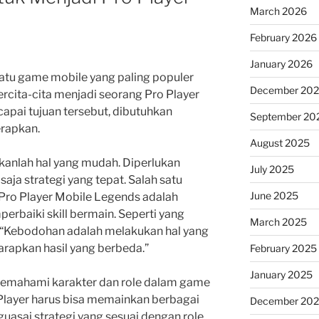
March 2026
February 2026
January 2026
atu game mobile yang paling populer
December 20
ercita-cita menjadi seorang Pro Player
apai tujuan tersebut, dibutuhkan
September 20
erapkan.
August 2025
kanlah hal yang mudah. Diperlukan
July 2025
 saja strategi yang tepat. Salah satu
June 2025
 Pro Player Mobile Legends adalah
erbaiki skill bermain. Seperti yang
March 2025
n, “Kebodohan adalah melakukan hal yang
rapkan hasil yang berbeda.”
February 2025
January 2025
k memahami karakter dan role dalam game
Player harus bisa memainkan berbagai
December 20
uasai strategi yang sesuai dengan role