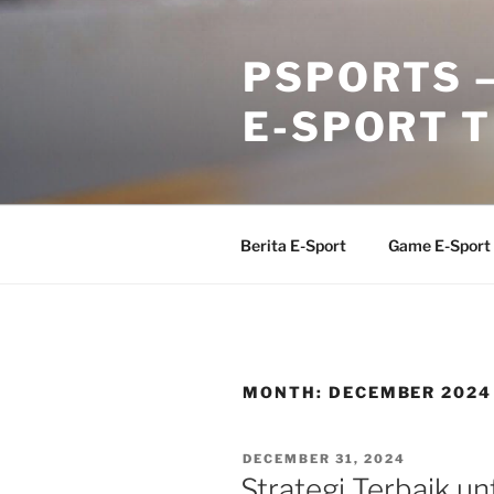
Skip
to
PSPORTS –
content
E-SPORT 
Berita E-Sport
Game E-Sport
MONTH:
DECEMBER 2024
POSTED
DECEMBER 31, 2024
ON
Strategi Terbaik u