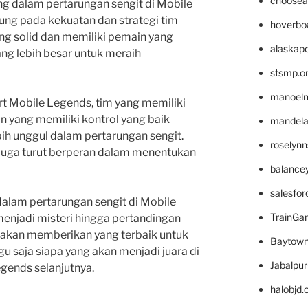
choosea
g dalam pertarungan sengit di Mobile
ng pada kekuatan dan strategi tim
hoverbo
ng solid dan memiliki pemain yang
alaskapo
ng lebih besar untuk meraih
stsmp.o
manoel
rt Mobile Legends, tim yang memiliki
n yang memiliki kontrol yang baik
mandelae
bih unggul dalam pertarungan sengit.
roselyn
juga turut berperan dalam menentukan
balance
salesfo
dalam pertarungan sengit di Mobile
TrainG
njadi misteri hingga pertandingan
im akan memberikan yang terbaik untuk
Baytown
u saja siapa yang akan menjadi juara di
Jabalpu
gends selanjutnya.
halobjd