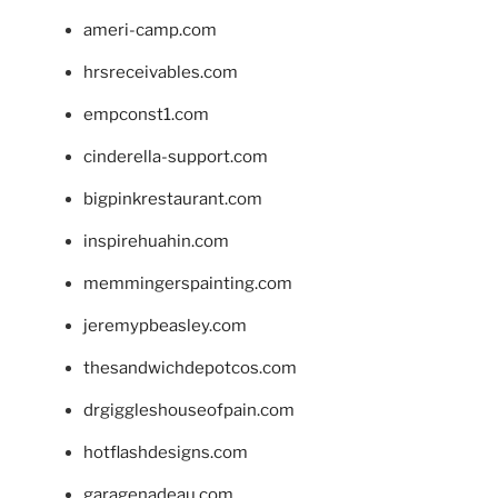
ameri-camp.com
hrsreceivables.com
empconst1.com
cinderella-support.com
bigpinkrestaurant.com
inspirehuahin.com
memmingerspainting.com
jeremypbeasley.com
thesandwichdepotcos.com
drgiggleshouseofpain.com
hotflashdesigns.com
garagenadeau.com