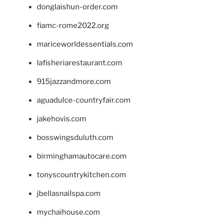
donglaishun-order.com
fiamc-rome2022.org
mariceworldessentials.com
lafisheriarestaurant.com
915jazzandmore.com
aguadulce-countryfair.com
jakehovis.com
bosswingsduluth.com
birminghamautocare.com
tonyscountrykitchen.com
jbellasnailspa.com
mychaihouse.com