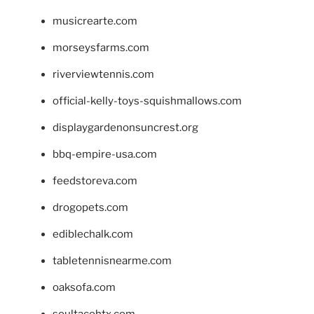
musicrearte.com
morseysfarms.com
riverviewtennis.com
official-kelly-toys-squishmallows.com
displaygardenonsuncrest.org
bbq-empire-usa.com
feedstoreva.com
drogopets.com
ediblechalk.com
tabletennisnearme.com
oaksofa.com
soultacohtx.com