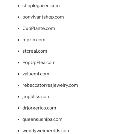
shoplegacee.com
bonvivantshop.com
CupPlante.com
mpzin.com
stcreal.com
PopUpFlea.com
valueml.com
rebeccatorresjewelry.com
jmpbliss.com
drjorgerico.com
queensushipa.com
wendyweimerdds.com