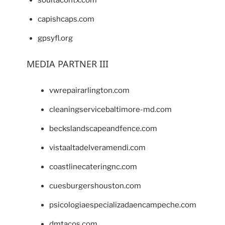
capishcaps.com
gpsyfl.org
MEDIA PARTNER III
vwrepairarlington.com
cleaningservicebaltimore-md.com
beckslandscapeandfence.com
vistaaltadelveramendi.com
coastlinecateringnc.com
cuesburgershouston.com
psicologiaespecializadaencampeche.com
dmtacos.com