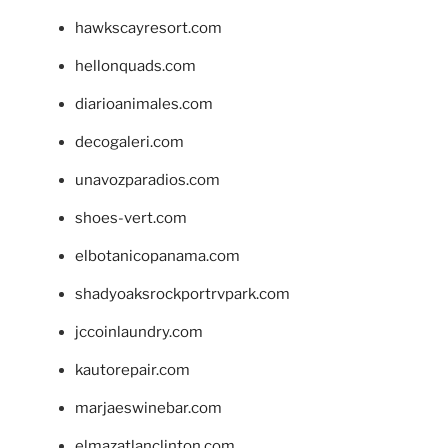
hawkscayresort.com
hellonquads.com
diarioanimales.com
decogaleri.com
unavozparadios.com
shoes-vert.com
elbotanicopanama.com
shadyoaksrockportrvpark.com
jccoinlaundry.com
kautorepair.com
marjaeswinebar.com
elmazatlanclinton.com