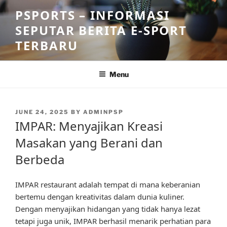
Skip
PSPORTS – INFORMASI
to
SEPUTAR BERITA E-SPORT
content
TERBARU
Menu
POSTED
JUNE 24, 2025
BY
ADMINPSP
ON
IMPAR: Menyajikan Kreasi
Masakan yang Berani dan
Berbeda
IMPAR restaurant adalah tempat di mana keberanian
bertemu dengan kreativitas dalam dunia kuliner.
Dengan menyajikan hidangan yang tidak hanya lezat
tetapi juga unik, IMPAR berhasil menarik perhatian para