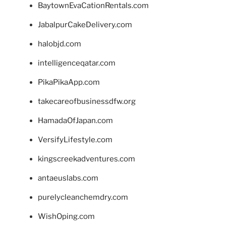
BaytownEvaCationRentals.com
JabalpurCakeDelivery.com
halobjd.com
intelligenceqatar.com
PikaPikaApp.com
takecareofbusinessdfw.org
HamadaOfJapan.com
VersifyLifestyle.com
kingscreekadventures.com
antaeuslabs.com
purelycleanchemdry.com
WishOping.com