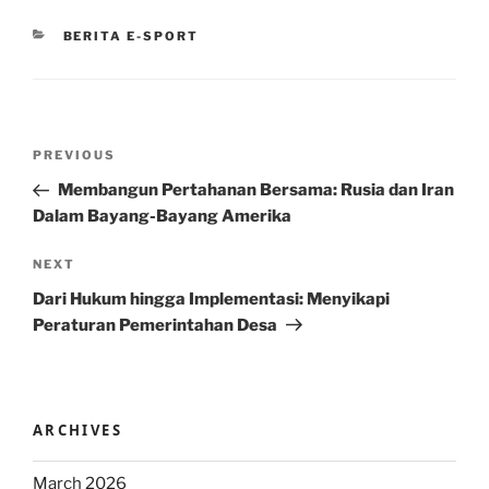
CATEGORIES
BERITA E-SPORT
Post
Previous
PREVIOUS
navigation
Post
Membangun Pertahanan Bersama: Rusia dan Iran
Dalam Bayang-Bayang Amerika
Next
NEXT
Post
Dari Hukum hingga Implementasi: Menyikapi
Peraturan Pemerintahan Desa
ARCHIVES
March 2026