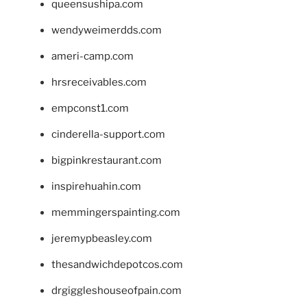
queensushipa.com
wendyweimerdds.com
ameri-camp.com
hrsreceivables.com
empconst1.com
cinderella-support.com
bigpinkrestaurant.com
inspirehuahin.com
memmingerspainting.com
jeremypbeasley.com
thesandwichdepotcos.com
drgiggleshouseofpain.com