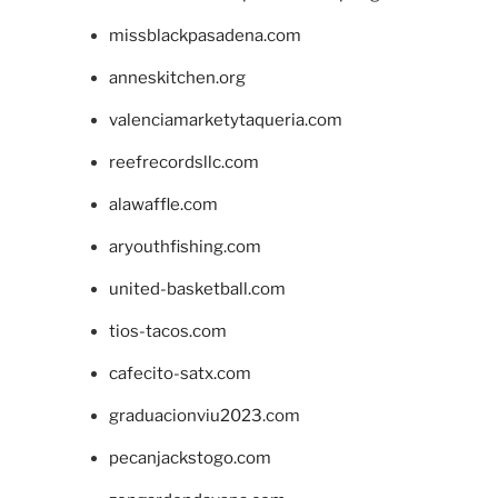
missblackpasadena.com
anneskitchen.org
valenciamarketytaqueria.com
reefrecordsllc.com
alawaffle.com
aryouthfishing.com
united-basketball.com
tios-tacos.com
cafecito-satx.com
graduacionviu2023.com
pecanjackstogo.com