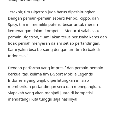
Terakhir, tim Bigetron juga harus diperhitungkan.
Dengan pemain-pemain seperti Renbo, Rippo, dan
Spicy, tim ini memiliki potensi besar untuk meraih
kemenangan dalam kompetisi. Menurut salah satu
pemain Bigetron, “Kami akan terus berusaha keras dan
tidak pernah menyerah dalam setiap pertandingan.
Kami yakin bisa bersaing dengan tim-tim terbaik di
Indonesia.”
Dengan performa yang impresif dan pemain-pemain
berkualitas, kelima tim E-Sport Mobile Legends
Indonesia yang wajib diperhitungkan ini siap
memberikan pertandingan seru dan menegangkan.
Siapakah yang akan menjadi juara di kompetisi
mendatang? Kita tunggu saja hasilnya!