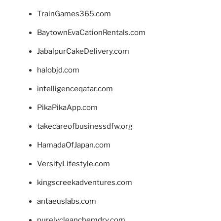
TrainGames365.com
BaytownEvaCationRentals.com
JabalpurCakeDelivery.com
halobjd.com
intelligenceqatar.com
PikaPikaApp.com
takecareofbusinessdfw.org
HamadaOfJapan.com
VersifyLifestyle.com
kingscreekadventures.com
antaeuslabs.com
purelycleanchemdry.com