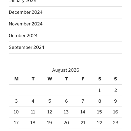
January 2025
December 2024
November 2024
October 2024
September 2024
August 2026
M
T
W
T
F
S
S
1
2
3
4
5
6
7
8
9
10
11
12
13
14
15
16
17
18
19
20
21
22
23