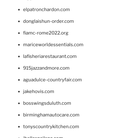
elpatronchardon.com
donglaishun-order.com
fiamc-rome2022.org
mariceworldessentials.com
lafisheriarestaurant.com
915jazzandmore.com
aguadulce-countryfair.com
jakehovis.com
bosswingsduluth.com
birminghamautocare.com
tonyscountrykitchen.com