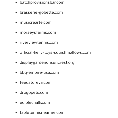
batchprovisionsbar.com
brasserie-gobette.com
musicrearte.com
morseysfarms.com
riverviewtennis.com
official-kelly-toys-squishmallows.com
displaygardenonsuncrest.org
bbq-empire-usa.com
feedstoreva.com
drogopets.com
ediblechalk.com
tabletennisnearme.com