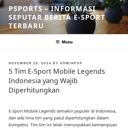
Skip
PSPORTS – INFORMASI
to
SEPUTAR BERITA E-SPORT
content
TERBARU
Menu
POSTED
NOVEMBER 29, 2024
BY
ADMINPSP
ON
5 Tim E-Sport Mobile Legends
Indonesia yang Wajib
Diperhitungkan
E-Sport Mobile Legends semakin populer di Indonesia,
dan ada lima tim yang patut diperhitungkan dalam
kompetisi. Tim-tim ini telah menunjukkan kemampuan