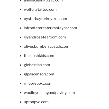
annascleaningsvc.com
wolfcitytattoo.com
oysterbayturkeytrot.com
lafronterarestauranteybar.com
lilyandrosetearoom.com
olivesburgberrypatch.com
theslushkids.com
giobastian.com
glpascensori.com
rifloorepoxy.com
woolleymillingandpaving.com
uptonpvd.com