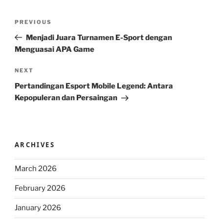
Post
Previous
PREVIOUS
navigation
Post
Menjadi Juara Turnamen E-Sport dengan
Menguasai APA Game
Next
NEXT
Post
Pertandingan Esport Mobile Legend: Antara
Kepopuleran dan Persaingan
ARCHIVES
March 2026
February 2026
January 2026