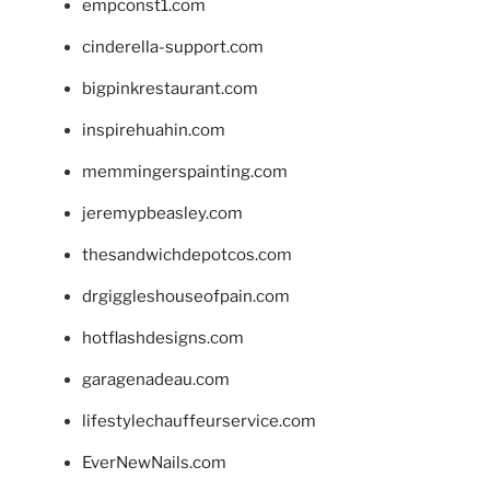
empconst1.com
cinderella-support.com
bigpinkrestaurant.com
inspirehuahin.com
memmingerspainting.com
jeremypbeasley.com
thesandwichdepotcos.com
drgiggleshouseofpain.com
hotflashdesigns.com
garagenadeau.com
lifestylechauffeurservice.com
EverNewNails.com