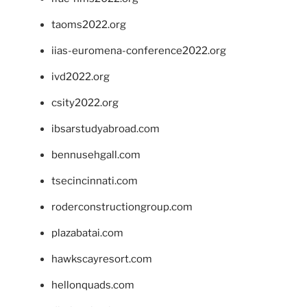
taoms2022.org
iias-euromena-conference2022.org
ivd2022.org
csity2022.org
ibsarstudyabroad.com
bennusehgall.com
tsecincinnati.com
roderconstructiongroup.com
plazabatai.com
hawkscayresort.com
hellonquads.com