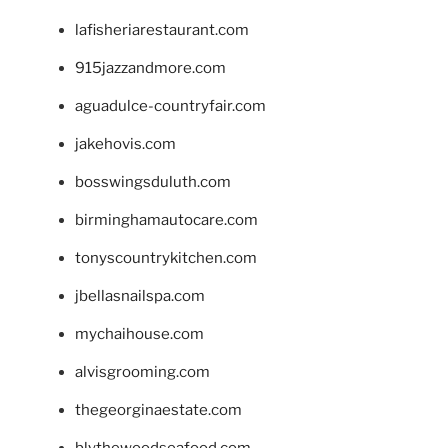
lafisheriarestaurant.com
915jazzandmore.com
aguadulce-countryfair.com
jakehovis.com
bosswingsduluth.com
birminghamautocare.com
tonyscountrykitchen.com
jbellasnailspa.com
mychaihouse.com
alvisgrooming.com
thegeorginaestate.com