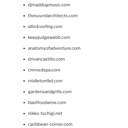
djmaddogmusic.com
thesoundarchitects.com
allin1roofing.com
keepjudgewebb.com
anatomyofadventure.com
drivancastillo.com
cmmedspa.com
midletontkd.com
gardensandgrills.com
basilfoodwine.com
nikko-tochigi.net
caribbean-corner.com