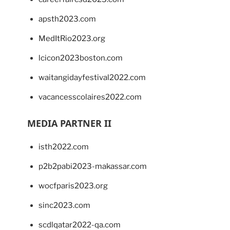
apsth2023.com
MedItRio2023.org
lcicon2023boston.com
waitangidayfestival2022.com
vacancesscolaires2022.com
MEDIA PARTNER II
isth2022.com
p2b2pabi2023-makassar.com
wocfparis2023.org
sinc2023.com
scdlqatar2022-qa.com