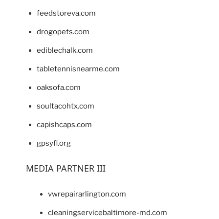
feedstoreva.com
drogopets.com
ediblechalk.com
tabletennisnearme.com
oaksofa.com
soultacohtx.com
capishcaps.com
gpsyfl.org
MEDIA PARTNER III
vwrepairarlington.com
cleaningservicebaltimore-md.com