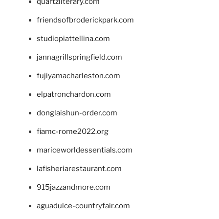
quartzliterary.com
friendsofbroderickpark.com
studiopiattellina.com
jannagrillspringfield.com
fujiyamacharleston.com
elpatronchardon.com
donglaishun-order.com
fiamc-rome2022.org
mariceworldessentials.com
lafisheriarestaurant.com
915jazzandmore.com
aguadulce-countryfair.com