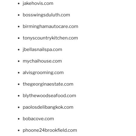
jakehovis.com
bosswingsduluth.com
birminghamautocare.com
tonyscountrykitchen.com
jbellasnailspa.com
mychaihouse.com
alvisgrooming.com
thegeorginaestate.com
blythewoodseafood.com
paolosdelibangkok.com
bobacove.com
phoone24brookfield.com