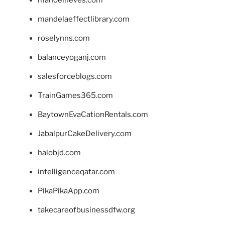
mandelaeffectlibrary.com
roselynns.com
balanceyoganj.com
salesforceblogs.com
TrainGames365.com
BaytownEvaCationRentals.com
JabalpurCakeDelivery.com
halobjd.com
intelligenceqatar.com
PikaPikaApp.com
takecareofbusinessdfw.org