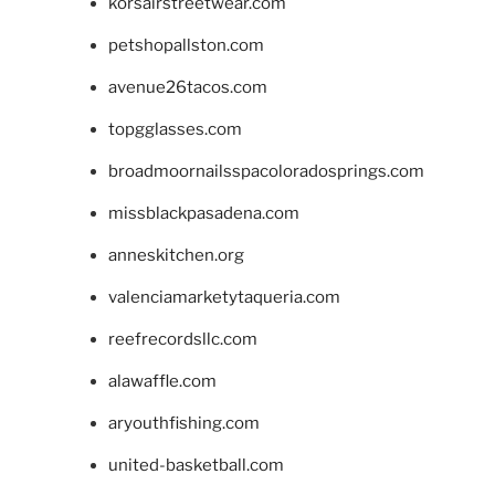
korsairstreetwear.com
petshopallston.com
avenue26tacos.com
topgglasses.com
broadmoornailsspacoloradosprings.com
missblackpasadena.com
anneskitchen.org
valenciamarketytaqueria.com
reefrecordsllc.com
alawaffle.com
aryouthfishing.com
united-basketball.com