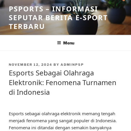
Skip
PSPORTS – INFORMASI
to
SEPUTAR BERITA E-SPORT
content
TERBARU
Menu
POSTED
NOVEMBER 12, 2024
BY
ADMINPSP
ON
Esports Sebagai Olahraga
Elektronik: Fenomena Turnamen
di Indonesia
Esports sebagai olahraga elektronik memang tengah
menjadi fenomena yang sangat populer di Indonesia.
Fenomena ini ditandai dengan semakin banyaknya