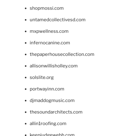
shopmossi.com
untamedcollectivesd.com
mxpwellness.com
infernocanine.com
thepaperhousecollection.com
allisonwillisholley.com
solslite.org
portwayinn.com
djmaddogmusic.com
thesoundarchitects.com
allin1roofing.com
keepjudgewebb.com