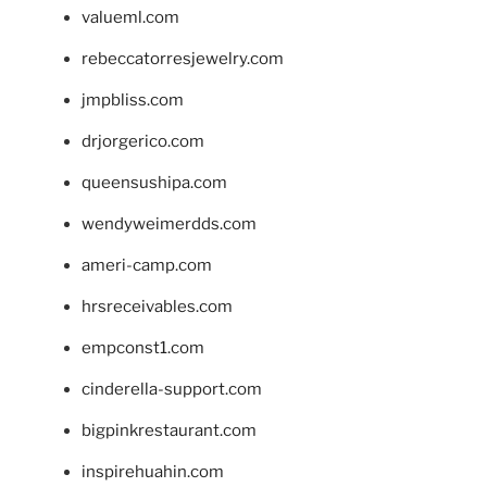
valueml.com
rebeccatorresjewelry.com
jmpbliss.com
drjorgerico.com
queensushipa.com
wendyweimerdds.com
ameri-camp.com
hrsreceivables.com
empconst1.com
cinderella-support.com
bigpinkrestaurant.com
inspirehuahin.com