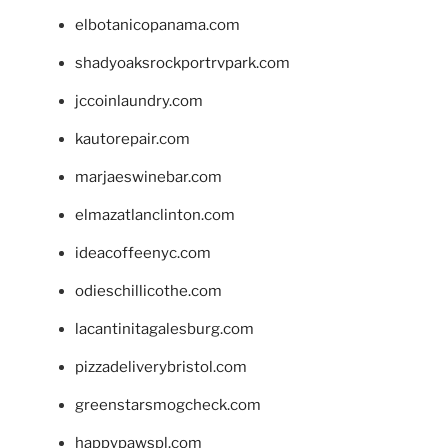
elbotanicopanama.com
shadyoaksrockportrvpark.com
jccoinlaundry.com
kautorepair.com
marjaeswinebar.com
elmazatlanclinton.com
ideacoffeenyc.com
odieschillicothe.com
lacantinitagalesburg.com
pizzadeliverybristol.com
greenstarsmogcheck.com
happypawspl.com