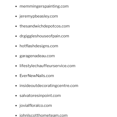
memmingerspainting.com
jeremypbeasley.com
thesandwichdepotcos.com
drgiggleshouseofpain.com
hotflashdesigns.com
garagenadeau.com
lifestylechauffeurservice.com
EverNewNails.com
insideoutdecoratingcentre.com
salvatoresinpoint.com
jovialfloralco.com
johnlscotthometeam.com