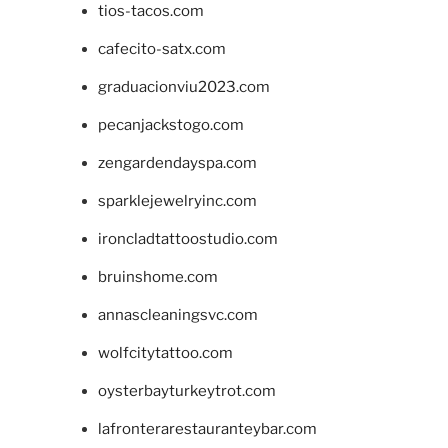
tios-tacos.com
cafecito-satx.com
graduacionviu2023.com
pecanjackstogo.com
zengardendayspa.com
sparklejewelryinc.com
ironcladtattoostudio.com
bruinshome.com
annascleaningsvc.com
wolfcitytattoo.com
oysterbayturkeytrot.com
lafronterarestauranteybar.com