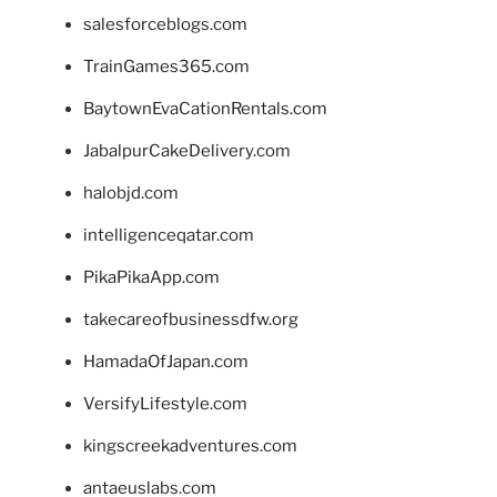
salesforceblogs.com
TrainGames365.com
BaytownEvaCationRentals.com
JabalpurCakeDelivery.com
halobjd.com
intelligenceqatar.com
PikaPikaApp.com
takecareofbusinessdfw.org
HamadaOfJapan.com
VersifyLifestyle.com
kingscreekadventures.com
antaeuslabs.com