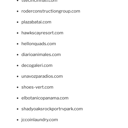
tsecincinnati.com
roderconstructiongroup.com
plazabatai.com
hawkscayresort.com
hellonquads.com
diarioanimales.com
decogaleri.com
unavozparadios.com
shoes-vert.com
elbotanicopanama.com
shadyoaksrockportrvpark.com
jccoinlaundry.com