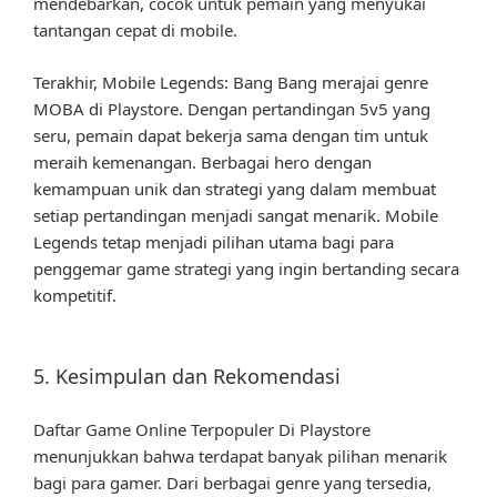
mendebarkan, cocok untuk pemain yang menyukai
tantangan cepat di mobile.
Terakhir, Mobile Legends: Bang Bang merajai genre
MOBA di Playstore. Dengan pertandingan 5v5 yang
seru, pemain dapat bekerja sama dengan tim untuk
meraih kemenangan. Berbagai hero dengan
kemampuan unik dan strategi yang dalam membuat
setiap pertandingan menjadi sangat menarik. Mobile
Legends tetap menjadi pilihan utama bagi para
penggemar game strategi yang ingin bertanding secara
kompetitif.
5. Kesimpulan dan Rekomendasi
Daftar Game Online Terpopuler Di Playstore
menunjukkan bahwa terdapat banyak pilihan menarik
bagi para gamer. Dari berbagai genre yang tersedia,