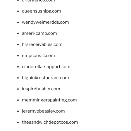
queensushipa.com
wendyweimerdds.com
ameri-camp.com
hrsreceivables.com
empconst1.com
cinderella-support.com
bigpinkrestaurant.com
inspirehuahin.com
memmingerspainting.com
jeremypbeasley.com
thesandwichdepotcos.com