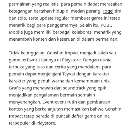
permainan yang realistis, para pemain dapat merasakan
ketegangan bertahan hidup di medan perang.
Togel
tim
dan solo, serta update reguler membuat game ini tetap
menarik bagi para penggemarnya. Selain itu, PUBG
Mobile juga memiliki berbagai kolaborasi menarik yang
menambah konten dan keseruan di dalam permainan.
Tidak ketinggalan, Genshin Impact menjadi salah satu
game terfavorit lainnya di Playstore. Dengan dunia
terbuka yang luas dan cerita yang mendalam, para
pemain dapat menjelajahi Teyvat dengan karakter-
karakter yang penuh warna dan kemampuan unik.
Grafis yang menawan dan soundtrack yang epik
menjadikan pengalaman bermain semakin
menyenangkan. Event-event rutin dan pembaruan
konten yang berkelanjutan memastikan bahwa Genshin
Impact tetap berada di puncak daftar game online
terpopuler di Playstore.