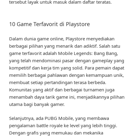
tersebut layak untuk masuk dalam daftar teratas.
10 Game Terfavorit di Playstore
Dalam dunia game online, Playstore menyediakan
berbagai pilihan yang menarik dan adiktif. Salah satu
game terfavorit adalah Mobile Legends: Bang Bang,
yang telah mendominasi pasar dengan gameplay yang
kompetitif dan kerja tim yang solid. Para pemain dapat
memilih berbagai pahlawan dengan kemampuan unik,
membuat setiap pertandingan terasa berbeda.
Komunitas yang aktif dan berbagai turnamen juga
menambah daya tarik game ini, menjadikannya pilihan
utama bagi banyak gamer.
Selanjutnya, ada PUBG Mobile, yang membawa
pengalaman battle royale ke level yang lebih tinggi.
Dengan grafis yang memukau dan mekanika