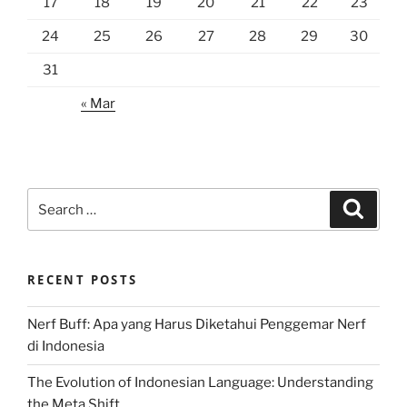
17
18
19
20
21
22
23
24
25
26
27
28
29
30
31
« Mar
Search
Search
for:
RECENT POSTS
Nerf Buff: Apa yang Harus Diketahui Penggemar Nerf
di Indonesia
The Evolution of Indonesian Language: Understanding
the Meta Shift