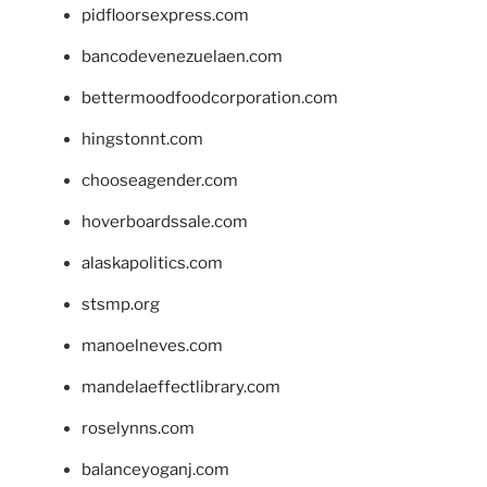
pidfloorsexpress.com
bancodevenezuelaen.com
bettermoodfoodcorporation.com
hingstonnt.com
chooseagender.com
hoverboardssale.com
alaskapolitics.com
stsmp.org
manoelneves.com
mandelaeffectlibrary.com
roselynns.com
balanceyoganj.com