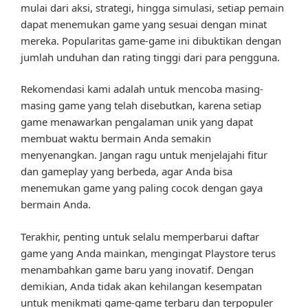
mulai dari aksi, strategi, hingga simulasi, setiap pemain
dapat menemukan game yang sesuai dengan minat
mereka. Popularitas game-game ini dibuktikan dengan
jumlah unduhan dan rating tinggi dari para pengguna.
Rekomendasi kami adalah untuk mencoba masing-
masing game yang telah disebutkan, karena setiap
game menawarkan pengalaman unik yang dapat
membuat waktu bermain Anda semakin
menyenangkan. Jangan ragu untuk menjelajahi fitur
dan gameplay yang berbeda, agar Anda bisa
menemukan game yang paling cocok dengan gaya
bermain Anda.
Terakhir, penting untuk selalu memperbarui daftar
game yang Anda mainkan, mengingat Playstore terus
menambahkan game baru yang inovatif. Dengan
demikian, Anda tidak akan kehilangan kesempatan
untuk menikmati game-game terbaru dan terpopuler