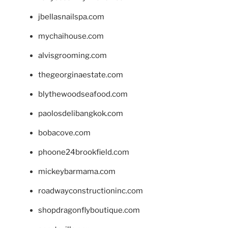
jbellasnailspa.com
mychaihouse.com
alvisgrooming.com
thegeorginaestate.com
blythewoodseafood.com
paolosdelibangkok.com
bobacove.com
phoone24brookfield.com
mickeybarmama.com
roadwayconstructioninc.com
shopdragonflyboutique.com