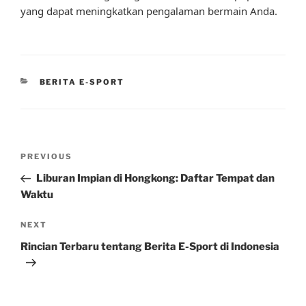
yang dapat meningkatkan pengalaman bermain Anda.
CATEGORIES
BERITA E-SPORT
Post
Previous
PREVIOUS
navigation
Post
Liburan Impian di Hongkong: Daftar Tempat dan
Waktu
Next
NEXT
Post
Rincian Terbaru tentang Berita E-Sport di Indonesia