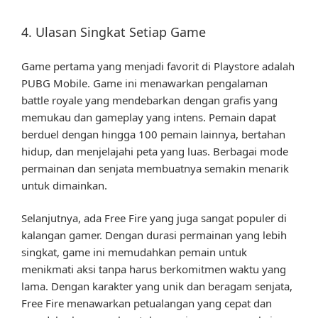
4. Ulasan Singkat Setiap Game
Game pertama yang menjadi favorit di Playstore adalah
PUBG Mobile. Game ini menawarkan pengalaman
battle royale yang mendebarkan dengan grafis yang
memukau dan gameplay yang intens. Pemain dapat
berduel dengan hingga 100 pemain lainnya, bertahan
hidup, dan menjelajahi peta yang luas. Berbagai mode
permainan dan senjata membuatnya semakin menarik
untuk dimainkan.
Selanjutnya, ada Free Fire yang juga sangat populer di
kalangan gamer. Dengan durasi permainan yang lebih
singkat, game ini memudahkan pemain untuk
menikmati aksi tanpa harus berkomitmen waktu yang
lama. Dengan karakter yang unik dan beragam senjata,
Free Fire menawarkan petualangan yang cepat dan