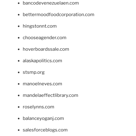
bancodevenezuelaen.com
bettermoodfoodcorporation.com
hingstonnt.com
chooseagender.com
hoverboardssale.com
alaskapolitics.com
stsmp.org
manoelneves.com
mandelaeffectlibrary.com
roselynns.com
balanceyoganj.com
salesforceblogs.com