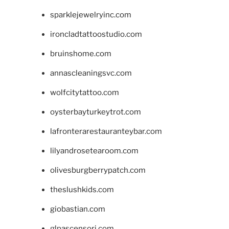
sparklejewelryinc.com
ironcladtattoostudio.com
bruinshome.com
annascleaningsvc.com
wolfcitytattoo.com
oysterbayturkeytrot.com
lafronterarestauranteybar.com
lilyandrosetearoom.com
olivesburgberrypatch.com
theslushkids.com
giobastian.com
glpascensori.com