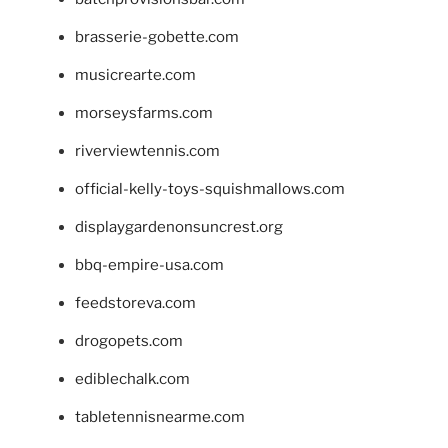
brasserie-gobette.com
musicrearte.com
morseysfarms.com
riverviewtennis.com
official-kelly-toys-squishmallows.com
displaygardenonsuncrest.org
bbq-empire-usa.com
feedstoreva.com
drogopets.com
ediblechalk.com
tabletennisnearme.com