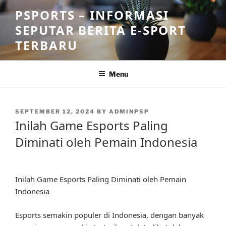
Skip
PSPORTS – INFORMASI
to
SEPUTAR BERITA E-SPORT
content
TERBARU
Menu
POSTED
SEPTEMBER 12, 2024
BY
ADMINPSP
ON
Inilah Game Esports Paling
Diminati oleh Pemain Indonesia
Inilah Game Esports Paling Diminati oleh Pemain
Indonesia
Esports semakin populer di Indonesia, dengan banyak