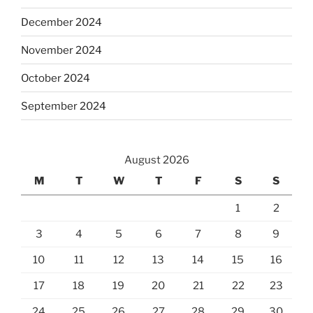
December 2024
November 2024
October 2024
September 2024
August 2026
M
T
W
T
F
S
S
1
2
3
4
5
6
7
8
9
10
11
12
13
14
15
16
17
18
19
20
21
22
23
24
25
26
27
28
29
30