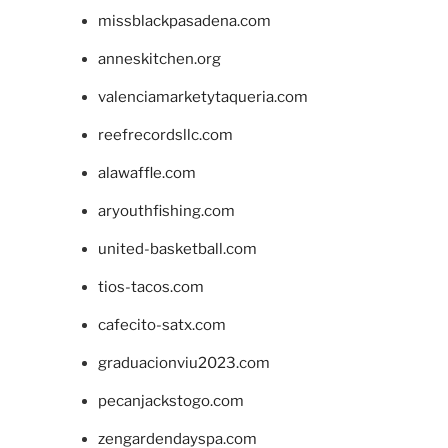
missblackpasadena.com
anneskitchen.org
valenciamarketytaqueria.com
reefrecordsllc.com
alawaffle.com
aryouthfishing.com
united-basketball.com
tios-tacos.com
cafecito-satx.com
graduacionviu2023.com
pecanjackstogo.com
zengardendayspa.com