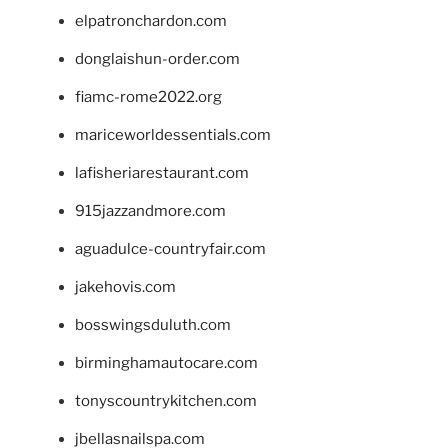
elpatronchardon.com
donglaishun-order.com
fiamc-rome2022.org
mariceworldessentials.com
lafisheriarestaurant.com
915jazzandmore.com
aguadulce-countryfair.com
jakehovis.com
bosswingsduluth.com
birminghamautocare.com
tonyscountrykitchen.com
jbellasnailspa.com