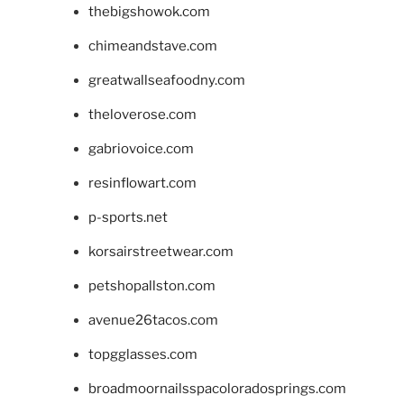
thebigshowok.com
chimeandstave.com
greatwallseafoodny.com
theloverose.com
gabriovoice.com
resinflowart.com
p-sports.net
korsairstreetwear.com
petshopallston.com
avenue26tacos.com
topgglasses.com
broadmoornailsspacoloradosprings.com