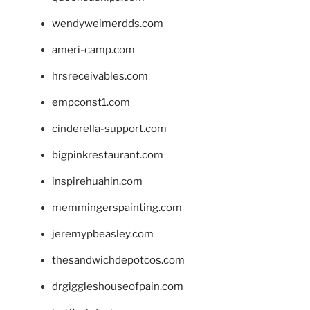
wendyweimerdds.com
ameri-camp.com
hrsreceivables.com
empconst1.com
cinderella-support.com
bigpinkrestaurant.com
inspirehuahin.com
memmingerspainting.com
jeremypbeasley.com
thesandwichdepotcos.com
drgiggleshouseofpain.com