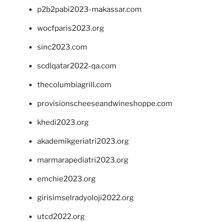
p2b2pabi2023-makassar.com
wocfparis2023.org
sinc2023.com
scdlqatar2022-qa.com
thecolumbiagrill.com
provisionscheeseandwineshoppe.com
khedi2023.org
akademikgeriatri2023.org
marmarapediatri2023.org
emchie2023.org
girisimselradyoloji2022.org
utcd2022.org