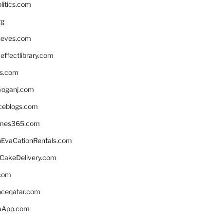
litics.com
rg
neves.com
ffectlibrary.com
ns.com
yoganj.com
rceblogs.com
ames365.com
EvaCationRentals.com
rCakeDelivery.com
.com
enceqatar.com
aApp.com