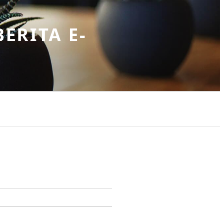
ERITA E-