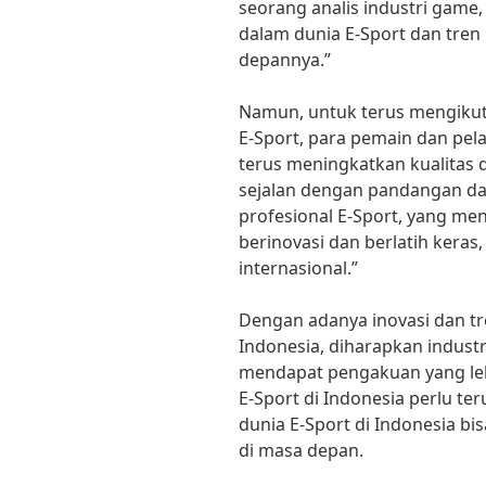
seorang analis industri game,
dalam dunia E-Sport dan tren 
depannya.”
Namun, untuk terus mengikuti
E-Sport, para pemain dan pela
terus meningkatkan kualitas 
sejalan dengan pandangan da
profesional E-Sport, yang m
berinovasi dan berlatih keras,
internasional.”
Dengan adanya inovasi dan tr
Indonesia, diharapkan indust
mendapat pengakuan yang leb
E-Sport di Indonesia perlu t
dunia E-Sport di Indonesia bis
di masa depan.