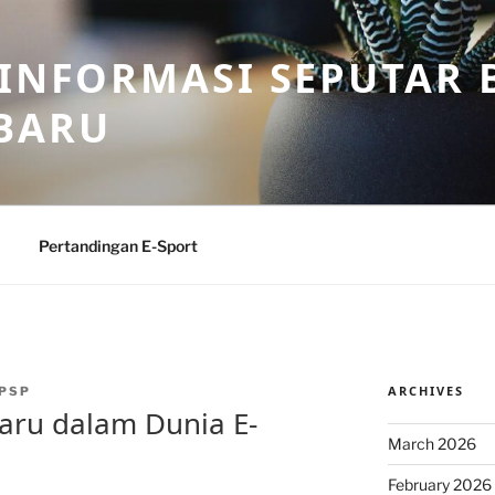
 INFORMASI SEPUTAR B
BARU
Pertandingan E-Sport
ARCHIVES
PSP
Baru dalam Dunia E-
March 2026
February 2026