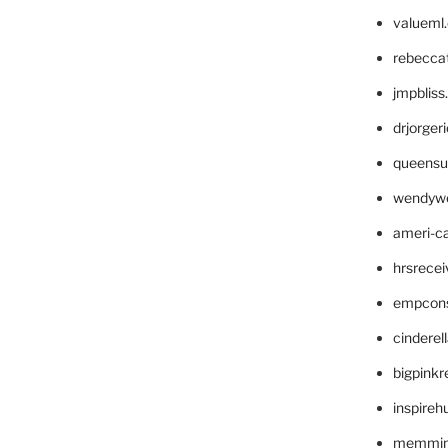
valueml
rebecca
jmpblis
drjorger
queensu
wendyw
ameri-
hrsrece
empcon
cinderel
bigpinkr
inspireh
memming