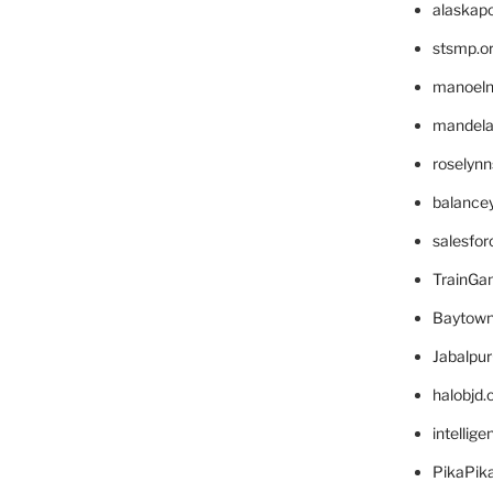
alaskapo
stsmp.o
manoel
mandelae
roselyn
balance
salesfo
TrainG
Baytown
Jabalpu
halobjd
intellig
PikaPik