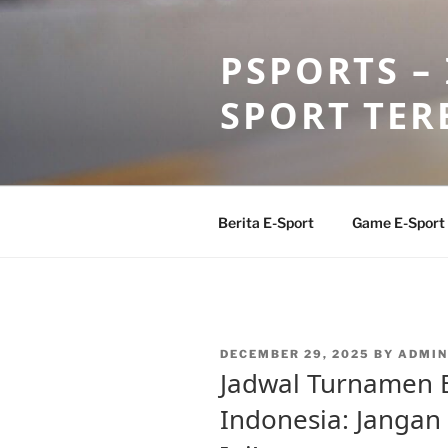
Skip
to
PSPORTS –
content
SPORT TER
Berita E-Sport
Game E-Sport
POSTED
DECEMBER 29, 2025
BY
ADMIN
ON
Jadwal Turnamen E
Indonesia: Jangan