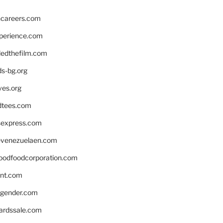
hcareers.com
xperience.com
edthefilm.com
ds-bg.org
ves.org
tees.com
rsexpress.com
venezuelaen.com
oodfoodcorporation.com
nnt.com
gender.com
ardssale.com