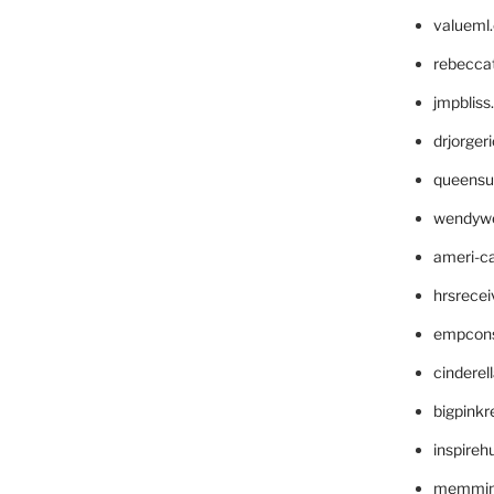
valueml
rebecca
jmpblis
drjorger
queensu
wendyw
ameri-
hrsrece
empcon
cinderel
bigpinkr
inspireh
memming