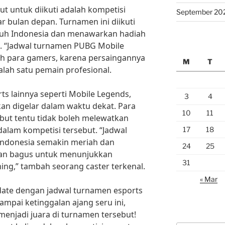
t untuk diikuti adalah kompetisi
September 20
r bulan depan. Turnamen ini diikuti
luruh Indonesia dan menawarkan hadiah
g. “Jadwal turnamen PUBG Mobile
eh para gamers, karena persaingannya
M
T
salah satu pemain profesional.
ts lainnya seperti Mobile Legends,
3
4
akan digelar dalam waktu dekat. Para
10
11
ut tentu tidak boleh melewatkan
dalam kompetisi tersebut. “Jadwal
17
18
Indonesia semakin meriah dan
24
25
tan bagus untuk menunjukkan
31
ng,” tambah seorang caster terkenal.
« Mar
update dengan jadwal turnamen esports
ampai ketinggalan ajang seru ini,
 menjadi juara di turnamen tersebut!