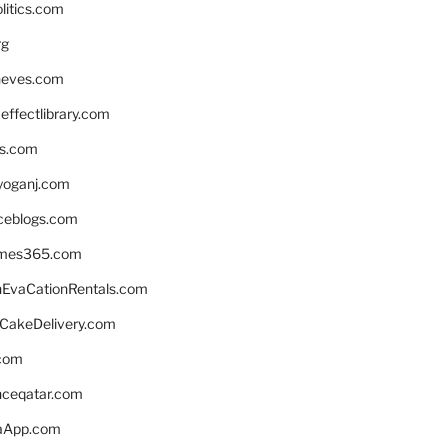
litics.com
rg
neves.com
ffectlibrary.com
ns.com
yoganj.com
rceblogs.com
ames365.com
EvaCationRentals.com
rCakeDelivery.com
.com
enceqatar.com
aApp.com