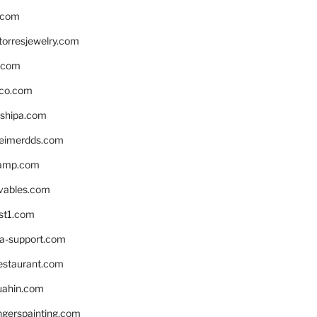
.com
torresjewelry.com
s.com
ico.com
shipa.com
eimerdds.com
camp.com
ivables.com
st1.com
la-support.com
estaurant.com
uahin.com
erspainting.com