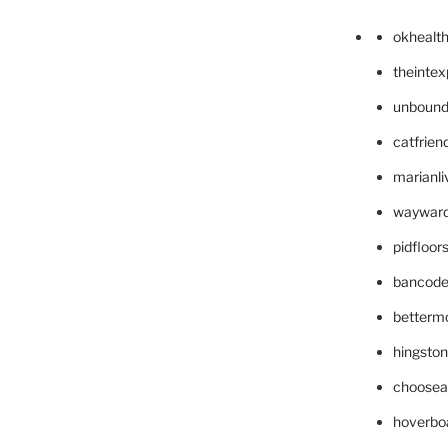
okhealt
theinte
unbound
catfrien
marianli
wayward
pidfloo
bancode
betterm
hingsto
choosea
hoverbo