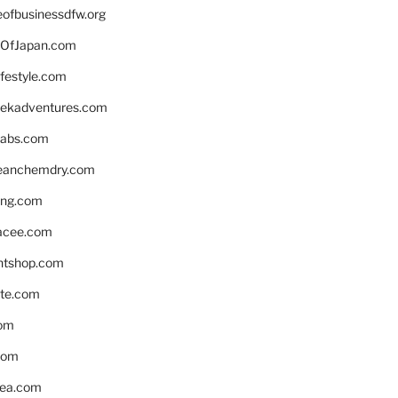
eofbusinessdfw.org
OfJapan.com
ifestyle.com
eekadventures.com
labs.com
leanchemdry.com
ing.com
acee.com
ntshop.com
te.com
om
com
ea.com