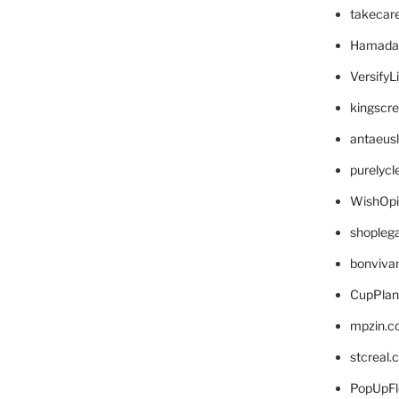
takecar
Hamada
VersifyL
kingscr
antaeus
purelyc
WishOp
shopleg
bonviva
CupPlan
mpzin.c
stcreal.
PopUpFl