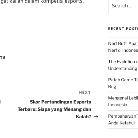
gat kalian dalam kompetisi esports.
Search
for:
RECENT POST
Nerf Buff: Apa
Nerf di Indones
RTS
The Evolution 
Understanding 
Patch Game Ter
Bug
NEXT
Next
Mengenal Lebi
Post
i
Skor Pertandingan Esports
Indonesia
Terbaru: Siapa yang Menang dan
Pembaharuan T
Kalah?
Anda Ketahui