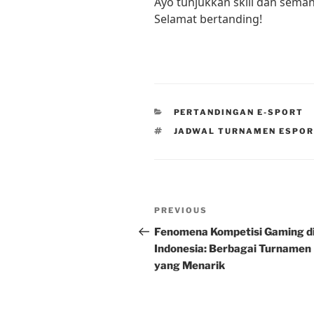
Ayo tunjukkan skill dan seman
Selamat bertanding!
CATEGORIES
PERTANDINGAN E-SPORT
TAGS
JADWAL TURNAMEN ESPO
Post
Previous
PREVIOUS
navigation
Post
Fenomena Kompetisi Gaming d
Indonesia: Berbagai Turnamen
yang Menarik