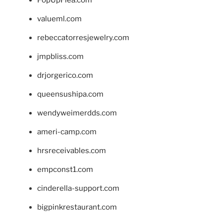
PopUpFlea.com
valueml.com
rebeccatorresjewelry.com
jmpbliss.com
drjorgerico.com
queensushipa.com
wendyweimerdds.com
ameri-camp.com
hrsreceivables.com
empconst1.com
cinderella-support.com
bigpinkrestaurant.com