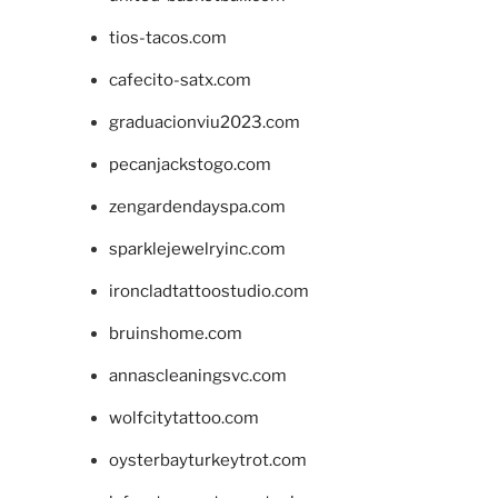
tios-tacos.com
cafecito-satx.com
graduacionviu2023.com
pecanjackstogo.com
zengardendayspa.com
sparklejewelryinc.com
ironcladtattoostudio.com
bruinshome.com
annascleaningsvc.com
wolfcitytattoo.com
oysterbayturkeytrot.com