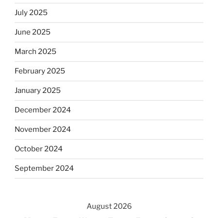
July 2025
June 2025
March 2025
February 2025
January 2025
December 2024
November 2024
October 2024
September 2024
August 2026