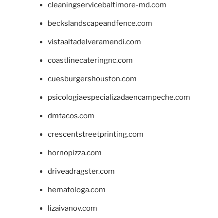
cleaningservicebaltimore-md.com
beckslandscapeandfence.com
vistaaltadelveramendi.com
coastlinecateringnc.com
cuesburgershouston.com
psicologiaespecializadaencampeche.com
dmtacos.com
crescentstreetprinting.com
hornopizza.com
driveadragster.com
hematologa.com
lizaivanov.com