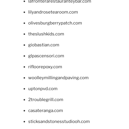
lafronterarestauranteybar.com
lilyandrosetearoom.com
olivesburgberrypatch.com
theslushkids.com
giobastian.com
glpascensori.com
rifloorepoxy.com
woolleymillingandpaving.com
uptonpvd.com
2troublegrill.com
casateranga.com
sticksandstonesstudiooh.com