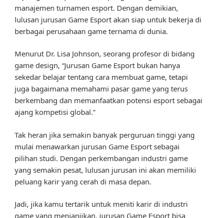
manajemen turnamen esport. Dengan demikian,
lulusan jurusan Game Esport akan siap untuk bekerja di
berbagai perusahaan game ternama di dunia.
Menurut Dr. Lisa Johnson, seorang profesor di bidang
game design, “Jurusan Game Esport bukan hanya
sekedar belajar tentang cara membuat game, tetapi
juga bagaimana memahami pasar game yang terus
berkembang dan memanfaatkan potensi esport sebagai
ajang kompetisi global.”
Tak heran jika semakin banyak perguruan tinggi yang
mulai menawarkan jurusan Game Esport sebagai
pilihan studi. Dengan perkembangan industri game
yang semakin pesat, lulusan jurusan ini akan memiliki
peluang karir yang cerah di masa depan.
Jadi, jika kamu tertarik untuk meniti karir di industri
game yang menjanjikan, jurusan Game Esport bisa