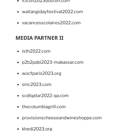
lcicon2023boston.com
waitangidayfestival2022.com
vacancesscolaires2022.com
MEDIA PARTNER II
isth2022.com
p2b2pabi2023-makassar.com
wocfparis2023.org
sinc2023.com
scdlqatar2022-qa.com
thecolumbiagrill.com
provisionscheeseandwineshoppe.com
khedi2023.org