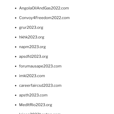
AngolaOilAndGas2022.com
Convoy4Freedom2022.com
grur2023.org
hkhk2023.org
napm2023.org
apsdfd2023.org
forumausape2023.com
imkl2023.com
careerfaircsd2023.com
apsth2023.com
MedItRio2023.org