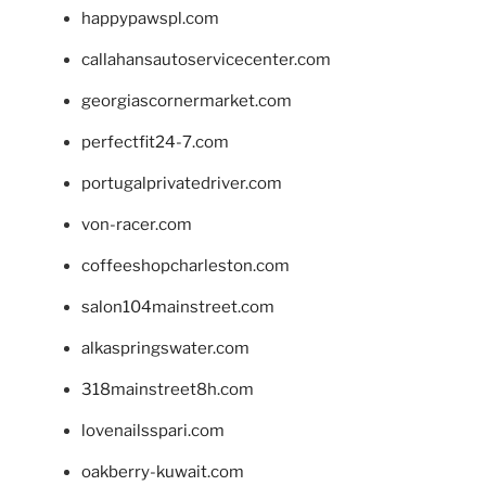
happypawspl.com
callahansautoservicecenter.com
georgiascornermarket.com
perfectfit24-7.com
portugalprivatedriver.com
von-racer.com
coffeeshopcharleston.com
salon104mainstreet.com
alkaspringswater.com
318mainstreet8h.com
lovenailsspari.com
oakberry-kuwait.com