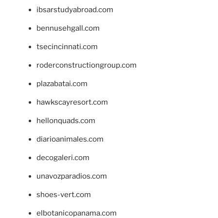
ibsarstudyabroad.com
bennusehgall.com
tsecincinnati.com
roderconstructiongroup.com
plazabatai.com
hawkscayresort.com
hellonquads.com
diarioanimales.com
decogaleri.com
unavozparadios.com
shoes-vert.com
elbotanicopanama.com