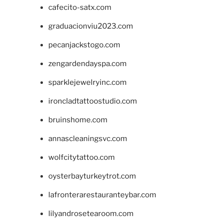
cafecito-satx.com
graduacionviu2023.com
pecanjackstogo.com
zengardendayspa.com
sparklejewelryinc.com
ironcladtattoostudio.com
bruinshome.com
annascleaningsvc.com
wolfcitytattoo.com
oysterbayturkeytrot.com
lafronterarestauranteybar.com
lilyandrosetearoom.com