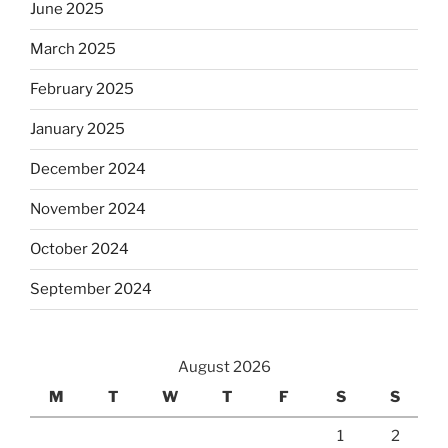
June 2025
March 2025
February 2025
January 2025
December 2024
November 2024
October 2024
September 2024
August 2026
M
T
W
T
F
S
S
1
2