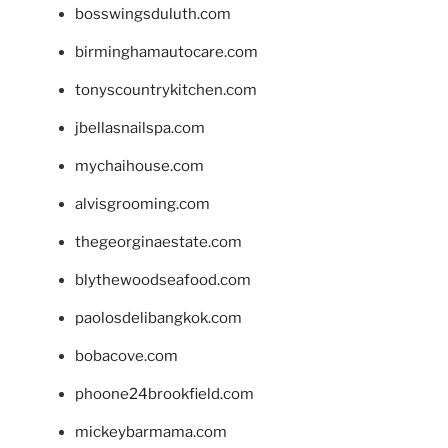
bosswingsduluth.com
birminghamautocare.com
tonyscountrykitchen.com
jbellasnailspa.com
mychaihouse.com
alvisgrooming.com
thegeorginaestate.com
blythewoodseafood.com
paolosdelibangkok.com
bobacove.com
phoone24brookfield.com
mickeybarmama.com