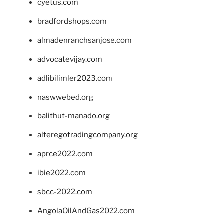
cyetus.com
bradfordshops.com
almadenranchsanjose.com
advocatevijay.com
adlibilimler2023.com
naswwebed.org
balithut-manado.org
alteregotradingcompany.org
aprce2022.com
ibie2022.com
sbcc-2022.com
AngolaOilAndGas2022.com