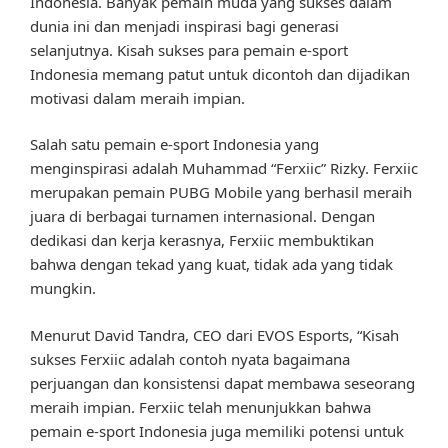
Indonesia. Banyak pemain muda yang sukses dalam
dunia ini dan menjadi inspirasi bagi generasi
selanjutnya. Kisah sukses para pemain e-sport
Indonesia memang patut untuk dicontoh dan dijadikan
motivasi dalam meraih impian.
Salah satu pemain e-sport Indonesia yang
menginspirasi adalah Muhammad “Ferxiic” Rizky. Ferxiic
merupakan pemain PUBG Mobile yang berhasil meraih
juara di berbagai turnamen internasional. Dengan
dedikasi dan kerja kerasnya, Ferxiic membuktikan
bahwa dengan tekad yang kuat, tidak ada yang tidak
mungkin.
Menurut David Tandra, CEO dari EVOS Esports, “Kisah
sukses Ferxiic adalah contoh nyata bagaimana
perjuangan dan konsistensi dapat membawa seseorang
meraih impian. Ferxiic telah menunjukkan bahwa
pemain e-sport Indonesia juga memiliki potensi untuk