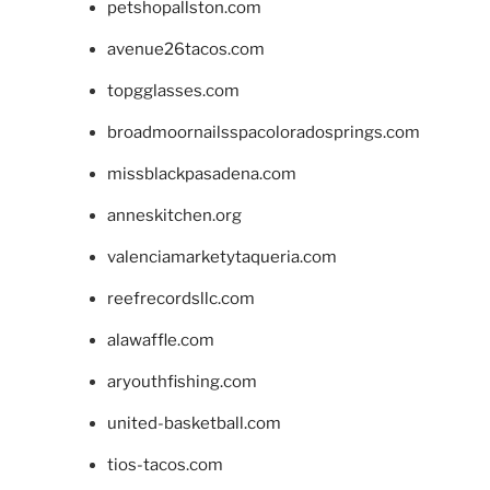
petshopallston.com
avenue26tacos.com
topgglasses.com
broadmoornailsspacoloradosprings.com
missblackpasadena.com
anneskitchen.org
valenciamarketytaqueria.com
reefrecordsllc.com
alawaffle.com
aryouthfishing.com
united-basketball.com
tios-tacos.com