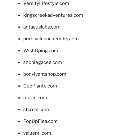
VersifyLifestyle.com
kingscreekadventures.com
antaeuslabs.com
purelycleanchemdry.com
WishOping.com
shoplegacee.com
bonvivantshop.com
CupPlante.com
mpzin.com
stcreal.com
PopUpFlea.com
valueml.com