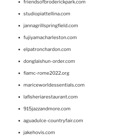
friendsofbroderickpark.com
studiopiattellina.com
jannagrillspringfield.com
fujiyamacharleston.com
elpatronchardon.com
donglaishun-order.com
fiamc-rome2022.org
mariceworldessentials.com
lafisheriarestaurant.com
915jazzandmore.com
aguadulce-countryfair.com
jakehovis.com