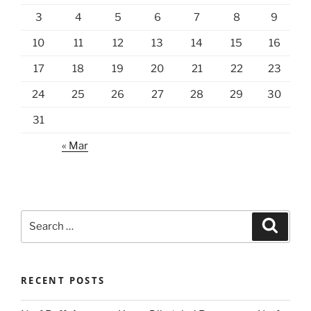
3
4
5
6
7
8
9
10
11
12
13
14
15
16
17
18
19
20
21
22
23
24
25
26
27
28
29
30
31
« Mar
Search
Search
for:
RECENT POSTS