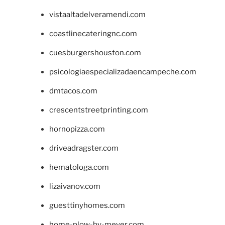
vistaaltadelveramendi.com
coastlinecateringnc.com
cuesburgershouston.com
psicologiaespecializadaencampeche.com
dmtacos.com
crescentstreetprinting.com
hornopizza.com
driveadragster.com
hematologa.com
lizaivanov.com
guesttinyhomes.com
home-plow-by-meyer.com