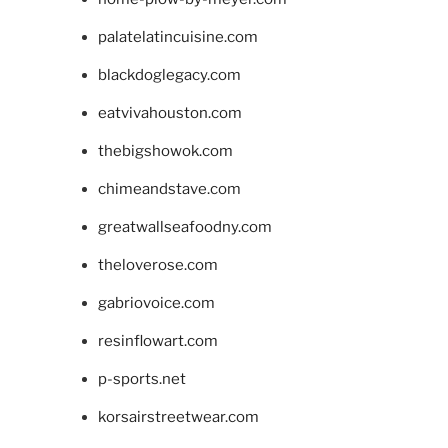
palatelatincuisine.com
blackdoglegacy.com
eatvivahouston.com
thebigshowok.com
chimeandstave.com
greatwallseafoodny.com
theloverose.com
gabriovoice.com
resinflowart.com
p-sports.net
korsairstreetwear.com