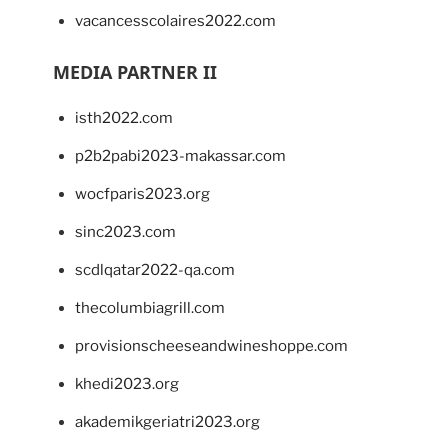
vacancesscolaires2022.com
MEDIA PARTNER II
isth2022.com
p2b2pabi2023-makassar.com
wocfparis2023.org
sinc2023.com
scdlqatar2022-qa.com
thecolumbiagrill.com
provisionscheeseandwineshoppe.com
khedi2023.org
akademikgeriatri2023.org