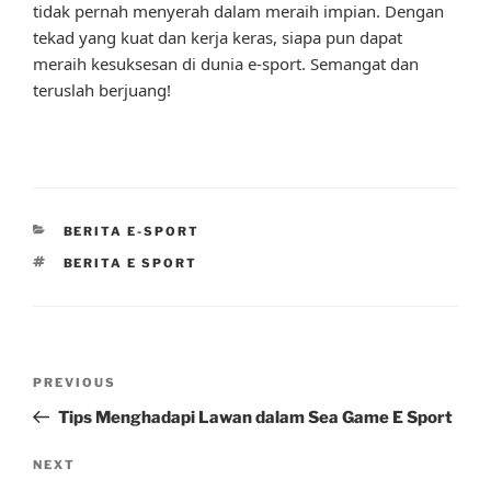
tidak pernah menyerah dalam meraih impian. Dengan
tekad yang kuat dan kerja keras, siapa pun dapat
meraih kesuksesan di dunia e-sport. Semangat dan
teruslah berjuang!
CATEGORIES
BERITA E-SPORT
TAGS
BERITA E SPORT
Post
Previous
PREVIOUS
navigation
Post
Tips Menghadapi Lawan dalam Sea Game E Sport
Next
NEXT