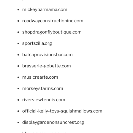
mickeybarmama.com
roadwayconstructioninc.com
shopdragonflyboutique.com
sportszilla.org
batchprovisionsbar.com
brasserie-gobette.com
musicrearte.com
morseysfarms.com
riverviewtennis.com
official-kelly-toys-squishmallows.com
displaygardenonsuncrest.org