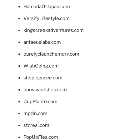
HamadaOfJapan.com
VersifyLifestyle.com
kingscreekadventures.com
antaeuslabs.com
purelycleanchemdry.com
WishOping.com
shoplegacee.com
bonvivantshop.com
CupPlante.com
mpzin.com
stcreal.com
PopUpFlea.com