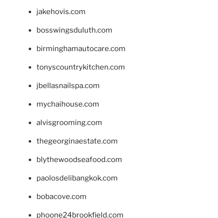
jakehovis.com
bosswingsduluth.com
birminghamautocare.com
tonyscountrykitchen.com
jbellasnailspa.com
mychaihouse.com
alvisgrooming.com
thegeorginaestate.com
blythewoodseafood.com
paolosdelibangkok.com
bobacove.com
phoone24brookfield.com