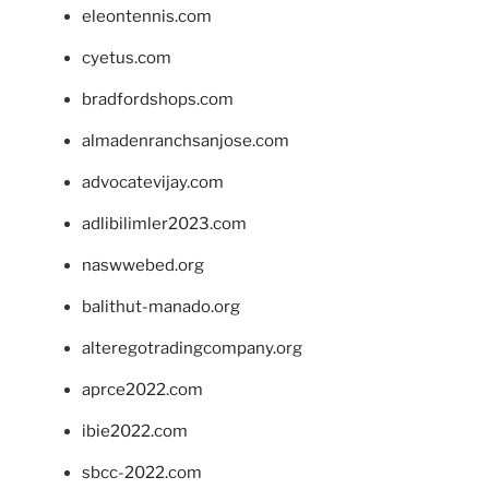
eleontennis.com
cyetus.com
bradfordshops.com
almadenranchsanjose.com
advocatevijay.com
adlibilimler2023.com
naswwebed.org
balithut-manado.org
alteregotradingcompany.org
aprce2022.com
ibie2022.com
sbcc-2022.com