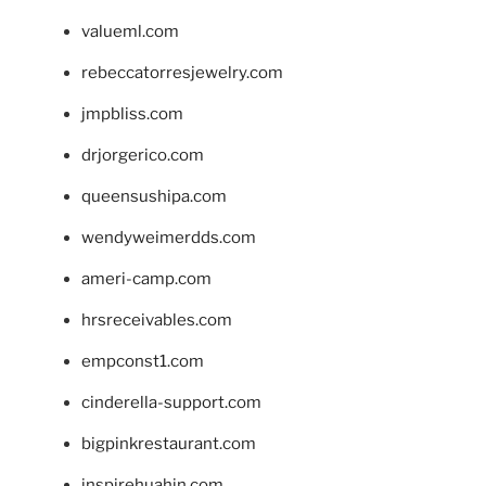
valueml.com
rebeccatorresjewelry.com
jmpbliss.com
drjorgerico.com
queensushipa.com
wendyweimerdds.com
ameri-camp.com
hrsreceivables.com
empconst1.com
cinderella-support.com
bigpinkrestaurant.com
inspirehuahin.com