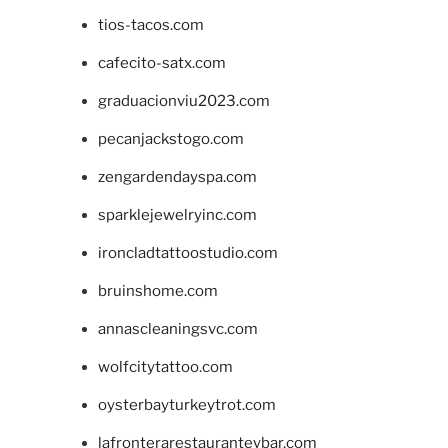
tios-tacos.com
cafecito-satx.com
graduacionviu2023.com
pecanjackstogo.com
zengardendayspa.com
sparklejewelryinc.com
ironcladtattoostudio.com
bruinshome.com
annascleaningsvc.com
wolfcitytattoo.com
oysterbayturkeytrot.com
lafronterarestauranteybar.com