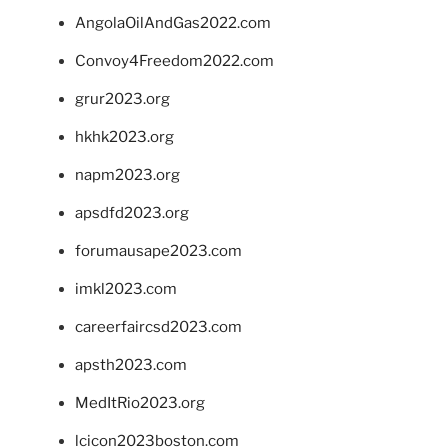
AngolaOilAndGas2022.com
Convoy4Freedom2022.com
grur2023.org
hkhk2023.org
napm2023.org
apsdfd2023.org
forumausape2023.com
imkl2023.com
careerfaircsd2023.com
apsth2023.com
MedItRio2023.org
lcicon2023boston.com