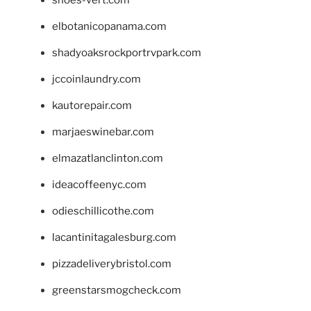
shoes-vert.com
elbotanicopanama.com
shadyoaksrockportrvpark.com
jccoinlaundry.com
kautorepair.com
marjaeswinebar.com
elmazatlanclinton.com
ideacoffeenyc.com
odieschillicothe.com
lacantinitagalesburg.com
pizzadeliverybristol.com
greenstarsmogcheck.com