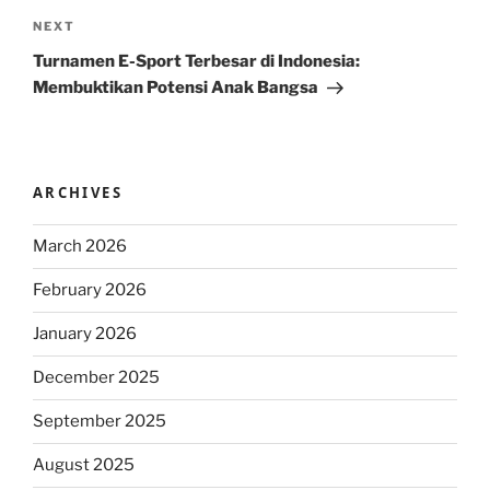
Next
NEXT
Post
Turnamen E-Sport Terbesar di Indonesia:
Membuktikan Potensi Anak Bangsa
ARCHIVES
March 2026
February 2026
January 2026
December 2025
September 2025
August 2025