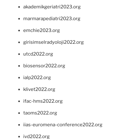
akademikgeriatri2023.org
marmarapediatri2023.org
emchie2023.org
girisimselradyoloji2022.org
utcd2022.org
biosensor2022.org
ialp2022.org
klivet2022.org
ifac-hms2022.org
taoms2022.org
iias-euromena-conference2022.org
ivd2022.org