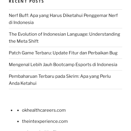
RECENT POSTS
Nerf Buff: Apa yang Harus Diketahui Penggemar Nerf
di Indonesia
The Evolution of Indonesian Language: Understanding
the Meta Shift
Patch Game Terbaru: Update Fitur dan Perbaikan Bug
Mengenal Lebih Jauh Bootcamp Esports di Indonesia
Pembaharuan Terbaru pada Skrim: Apa yang Perlu
Anda Ketahui
okhealthcareers.com
theintexperience.com