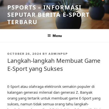
Skip
PSPORTS – INFORMASI
to
SEPUTAR BERITA E-SPORT
content
TERBARU
Menu
POSTED
OCTOBER 26, 2024
BY
ADMINPSP
ON
Langkah-langkah Membuat Game
E-Sport yang Sukses
E-Sport atau olahraga elektronik semakin populer di
kalangan generasi milenial dan generasi Z. Banyak
orang yang tertarik untuk membuat game E-Sport yang
sukses, namun tidak semua orang tahu langkah-