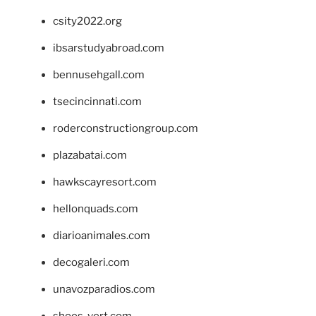
csity2022.org
ibsarstudyabroad.com
bennusehgall.com
tsecincinnati.com
roderconstructiongroup.com
plazabatai.com
hawkscayresort.com
hellonquads.com
diarioanimales.com
decogaleri.com
unavozparadios.com