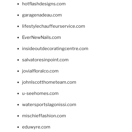
hotflashdesigns.com
garagenadeau.com
lifestylechauffeurservice.com
EverNewNails.com
insideoutdecoratingcentre.com
salvatoresinpoint.com
jovialfloralco.com
johnlscotthometeam.com
u-seehomes.com
watersportslagonissi.com
mischieffashion.com
eduwyre.com