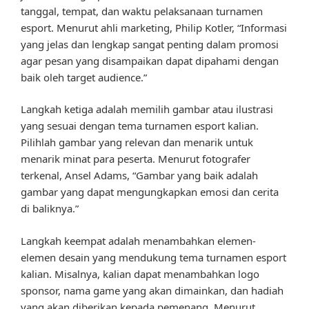
tanggal, tempat, dan waktu pelaksanaan turnamen
esport. Menurut ahli marketing, Philip Kotler, “Informasi
yang jelas dan lengkap sangat penting dalam promosi
agar pesan yang disampaikan dapat dipahami dengan
baik oleh target audience.”
Langkah ketiga adalah memilih gambar atau ilustrasi
yang sesuai dengan tema turnamen esport kalian.
Pilihlah gambar yang relevan dan menarik untuk
menarik minat para peserta. Menurut fotografer
terkenal, Ansel Adams, “Gambar yang baik adalah
gambar yang dapat mengungkapkan emosi dan cerita
di baliknya.”
Langkah keempat adalah menambahkan elemen-
elemen desain yang mendukung tema turnamen esport
kalian. Misalnya, kalian dapat menambahkan logo
sponsor, nama game yang akan dimainkan, dan hadiah
yang akan diberikan kepada pemenang. Menurut