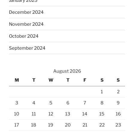
January 2025
December 2024
November 2024
October 2024
September 2024
August 2026
M
T
W
T
F
S
S
1
2
3
4
5
6
7
8
9
10
11
12
13
14
15
16
17
18
19
20
21
22
23