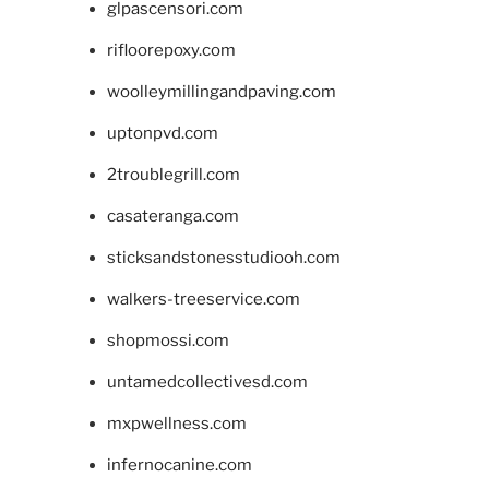
glpascensori.com
rifloorepoxy.com
woolleymillingandpaving.com
uptonpvd.com
2troublegrill.com
casateranga.com
sticksandstonesstudiooh.com
walkers-treeservice.com
shopmossi.com
untamedcollectivesd.com
mxpwellness.com
infernocanine.com