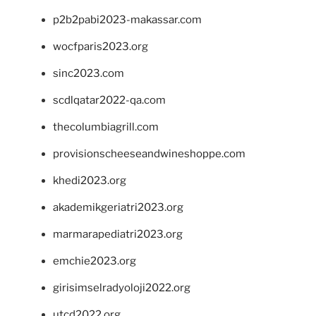
p2b2pabi2023-makassar.com
wocfparis2023.org
sinc2023.com
scdlqatar2022-qa.com
thecolumbiagrill.com
provisionscheeseandwineshoppe.com
khedi2023.org
akademikgeriatri2023.org
marmarapediatri2023.org
emchie2023.org
girisimselradyoloji2022.org
utcd2022.org