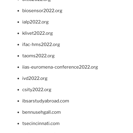
biosensor2022.org
ialp2022.org
klivet2022.org
ifac-hms2022.org
taoms2022.org
iias-euromena-conference2022.org
ivd2022.org
csity2022.org
ibsarstudyabroad.com
bennusehgall.com
tsecincinnati.com