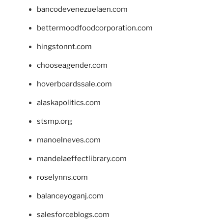
bancodevenezuelaen.com
bettermoodfoodcorporation.com
hingstonnt.com
chooseagender.com
hoverboardssale.com
alaskapolitics.com
stsmp.org
manoelneves.com
mandelaeffectlibrary.com
roselynns.com
balanceyoganj.com
salesforceblogs.com