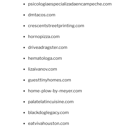
psicologiaespecializadaencampeche.com
dmtacos.com
crescentstreetprinting.com
hornopizza.com
driveadragster.com
hematologa.com
lizaivanov.com
guesttinyhomes.com
home-plow-by-meyer.com
palatelatincuisine.com
blackdoglegacy.com
eatvivahouston.com