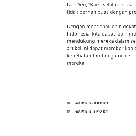
Ivan Yeo, “Kami selalu berus
tidak pernah puas dengan pres
Dengan mengenal lebih dekat 
Indonesia, kita dapat lebih m
mendukung mereka dalam seti
artikel ini dapat memberikan
kehebatan tim-tim game e-spo
mereka!
CATEGORIES
GAME E-SPORT
TAGS
GAME E SPORT