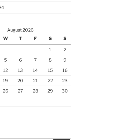
24
August 2026
W
T
F
S
S
1
2
5
6
7
8
9
12
13
14
15
16
19
20
21
22
23
26
27
28
29
30