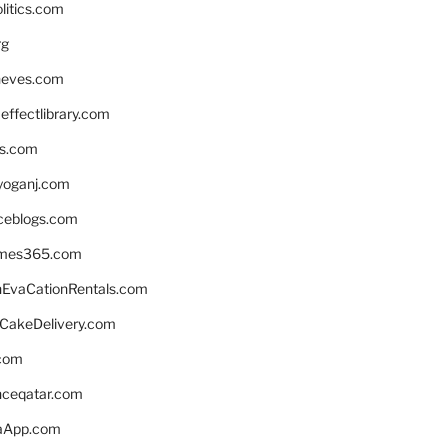
litics.com
rg
neves.com
ffectlibrary.com
ns.com
yoganj.com
rceblogs.com
ames365.com
EvaCationRentals.com
rCakeDelivery.com
.com
enceqatar.com
aApp.com