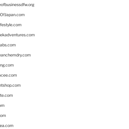
eofbusinessdfw.org
OfJapan.com
ifestyle.com
eekadventures.com
labs.com
leanchemdry.com
ing.com
acee.com
ntshop.com
te.com
om
com
ea.com