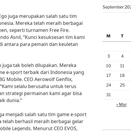
September 20
 Ego juga merupakan salah satu tim
onesia. Mereka telah meraih berbagai
men, seperti turnamen Free Fire.
M
T
ndo Asnil, “Kunci kesuksesan tim kami
di antara para pemain dan keuletan
3
4
ix juga tak boleh dilupakan. Mereka
10
11
e e-sport terbaik dari Indonesia yang
17
18
G Mobile. CEO Aerowolf Genflix,
24
25
“Kami selalu berusaha untuk terus
 strategi permainan kami agar bisa
31
ik dunia.”
« Mar
ga menjadi salah satu tim game e-sport
a telah berhasil meraih berbagai gelar
Mobile Legends. Menurut CEO EVOS,