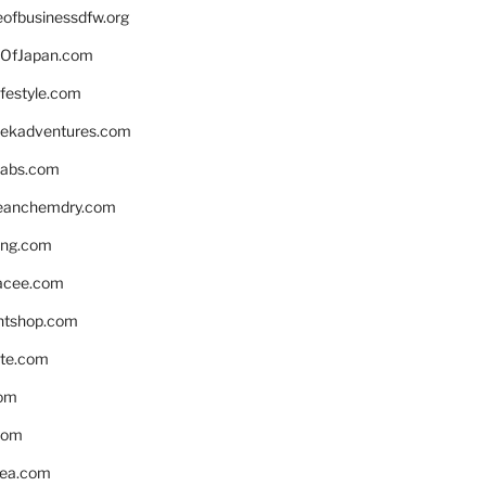
eofbusinessdfw.org
OfJapan.com
ifestyle.com
eekadventures.com
labs.com
leanchemdry.com
ing.com
acee.com
ntshop.com
te.com
om
com
ea.com