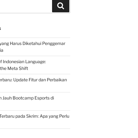
Search
S
 yang Harus Diketahui Penggemar
ia
of Indonesian Language:
the Meta Shift
baru: Update Fitur dan Perbaikan
h Jauh Bootcamp Esports di
erbaru pada Skrim: Apa yang Perlu