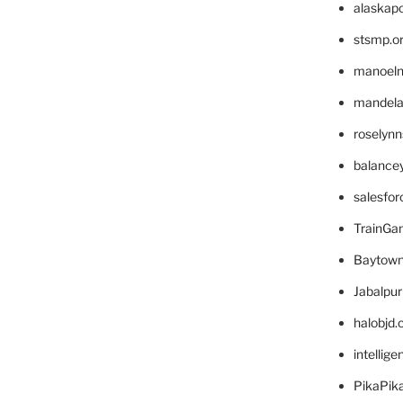
alaskapo
stsmp.o
manoel
mandelae
roselyn
balance
salesfo
TrainG
Baytown
Jabalpu
halobjd
intellig
PikaPik