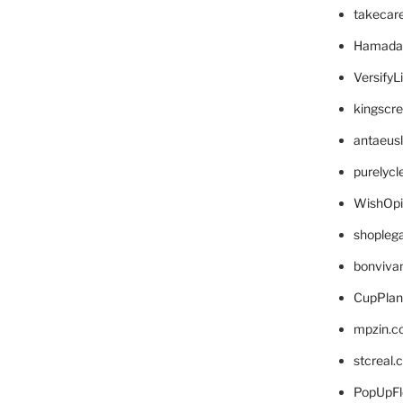
takecar
Hamada
VersifyL
kingscr
antaeus
purelyc
WishOp
shopleg
bonviva
CupPlan
mpzin.c
stcreal.
PopUpFl