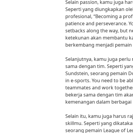
Selain passion, kamu juga ha
Seperti yang diungkapkan ole
profesional, “Becoming a profe
patience and perseverance. Yo
setbacks along the way, but n
ketekunan akan membantu kam
berkembang menjadi pemain e-
Selanjutnya, kamu juga perl
sama dengan tim. Seperti yang
Sundstein, seorang pemain Dot
in e-sports. You need to be ab
teammates and work together
bekerja sama dengan tim ak
kemenangan dalam berbagai k
Selain itu, kamu juga harus r
skillmu. Seperti yang dikatak
seorang pemain League of Leg