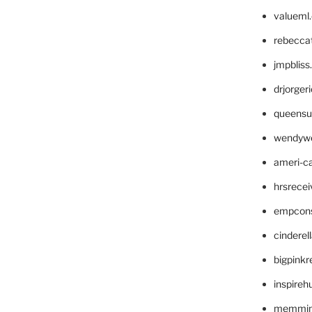
valueml
rebecca
jmpblis
drjorger
queensu
wendyw
ameri-
hrsrece
empcon
cinderel
bigpinkr
inspireh
memming