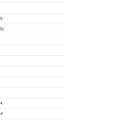
25
25
24
24