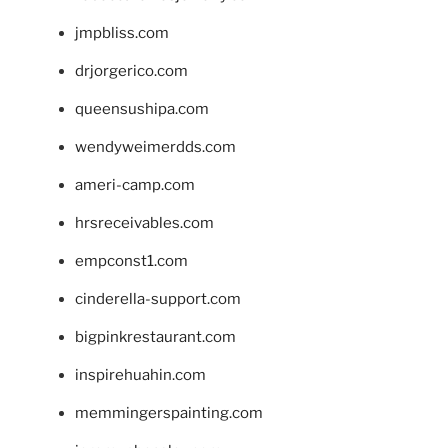
jmpbliss.com
drjorgerico.com
queensushipa.com
wendyweimerdds.com
ameri-camp.com
hrsreceivables.com
empconst1.com
cinderella-support.com
bigpinkrestaurant.com
inspirehuahin.com
memmingerspainting.com