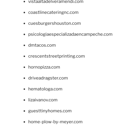
vistaaltadelveramendi.com
coastlinecateringnc.com
cuesburgershouston.com
psicologiaespecializadaencampeche.com
dmtacos.com
crescentstreetprinting.com
hornopizza.com
driveadragster.com
hematologa.com
lizaivanov.com
guesttinyhomes.com
home-plow-by-meyer.com