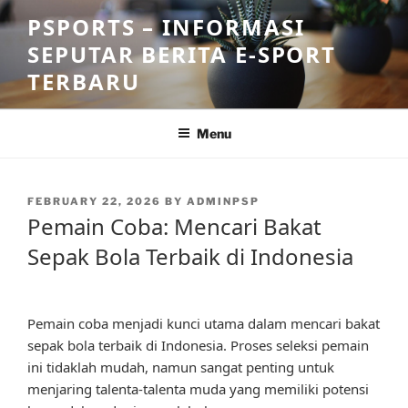
Skip
PSPORTS – INFORMASI
to
SEPUTAR BERITA E-SPORT
content
TERBARU
Menu
POSTED
FEBRUARY 22, 2026
BY
ADMINPSP
ON
Pemain Coba: Mencari Bakat
Sepak Bola Terbaik di Indonesia
Pemain coba menjadi kunci utama dalam mencari bakat
sepak bola terbaik di Indonesia. Proses seleksi pemain
ini tidaklah mudah, namun sangat penting untuk
menjaring talenta-talenta muda yang memiliki potensi