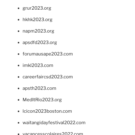
grur2023.org
hkhk2023.org
napm2023.org
apsdfd2023.org
forumausape2023.com
imkl2023.com
careerfaircsd2023.com
apsth2023.com
MedItRio2023.org
lcicon2023boston.com
waitangidayfestival2022.com
vacancesscolaires2022.com