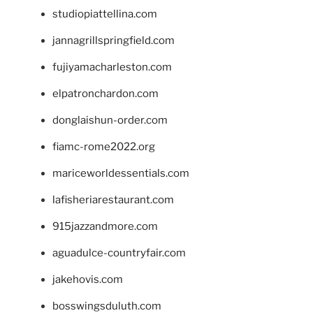
studiopiattellina.com
jannagrillspringfield.com
fujiyamacharleston.com
elpatronchardon.com
donglaishun-order.com
fiamc-rome2022.org
mariceworldessentials.com
lafisheriarestaurant.com
915jazzandmore.com
aguadulce-countryfair.com
jakehovis.com
bosswingsduluth.com