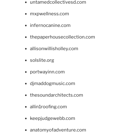
untamedcollectivesd.com
mxpwellness.com
infernocanine.com
thepaperhousecollection.com
allisonwillisholley.com
solslite.org
portwayinn.com
djmaddogmusic.com
thesoundarchitects.com
allin1roofing.com
keepjudgewebb.com
anatomyofadventure.com