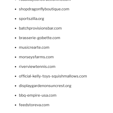
shopdragonflyboutique.com
sportszilla.org
batchprovisionsbar.com
brasserie-gobette.com
musicrearte.com
morseysfarms.com
riverviewtennis.com
official-kelly-toys-squishmallows.com
displaygardenonsuncrest.org
bbq-empire-usa.com
feedstoreva.com