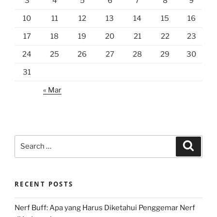
3
4
5
6
7
8
9
10
11
12
13
14
15
16
17
18
19
20
21
22
23
24
25
26
27
28
29
30
31
« Mar
Search
Search
for:
RECENT POSTS
Nerf Buff: Apa yang Harus Diketahui Penggemar Nerf