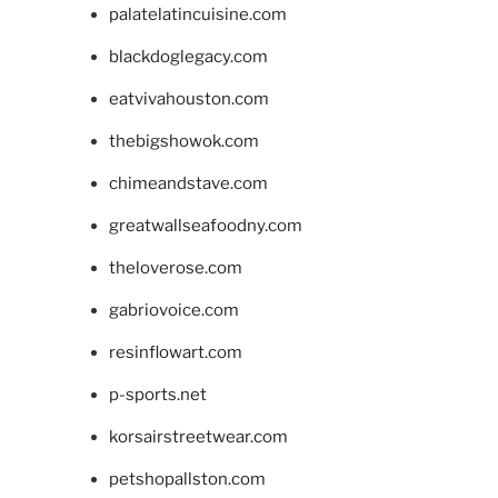
palatelatincuisine.com
blackdoglegacy.com
eatvivahouston.com
thebigshowok.com
chimeandstave.com
greatwallseafoodny.com
theloverose.com
gabriovoice.com
resinflowart.com
p-sports.net
korsairstreetwear.com
petshopallston.com