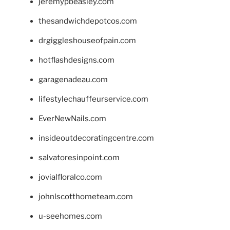
jeremypbeasley.com
thesandwichdepotcos.com
drgiggleshouseofpain.com
hotflashdesigns.com
garagenadeau.com
lifestylechauffeurservice.com
EverNewNails.com
insideoutdecoratingcentre.com
salvatoresinpoint.com
jovialfloralco.com
johnlscotthometeam.com
u-seehomes.com