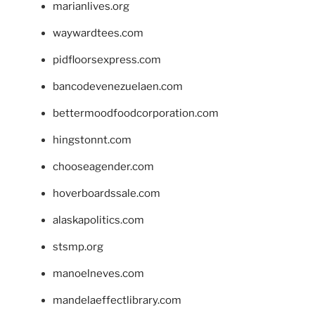
marianlives.org
waywardtees.com
pidfloorsexpress.com
bancodevenezuelaen.com
bettermoodfoodcorporation.com
hingstonnt.com
chooseagender.com
hoverboardssale.com
alaskapolitics.com
stsmp.org
manoelneves.com
mandelaeffectlibrary.com