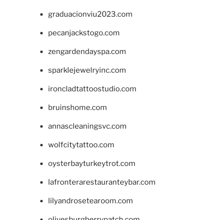
graduacionviu2023.com
pecanjackstogo.com
zengardendayspa.com
sparklejewelryinc.com
ironcladtattoostudio.com
bruinshome.com
annascleaningsvc.com
wolfcitytattoo.com
oysterbayturkeytrot.com
lafronterarestauranteybar.com
lilyandrosetearoom.com
olivesburgberrypatch.com