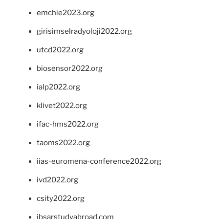
emchie2023.org
girisimselradyoloji2022.org
utcd2022.org
biosensor2022.org
ialp2022.org
klivet2022.org
ifac-hms2022.org
taoms2022.org
iias-euromena-conference2022.org
ivd2022.org
csity2022.org
ibsarstudyabroad.com