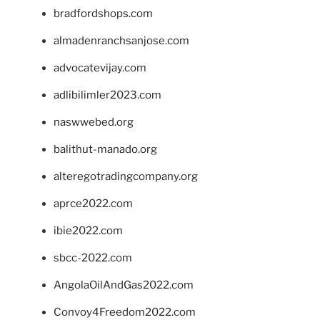
bradfordshops.com
almadenranchsanjose.com
advocatevijay.com
adlibilimler2023.com
naswwebed.org
balithut-manado.org
alteregotradingcompany.org
aprce2022.com
ibie2022.com
sbcc-2022.com
AngolaOilAndGas2022.com
Convoy4Freedom2022.com