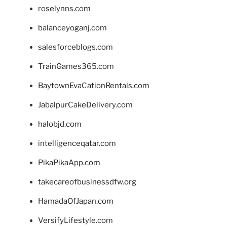
roselynns.com
balanceyoganj.com
salesforceblogs.com
TrainGames365.com
BaytownEvaCationRentals.com
JabalpurCakeDelivery.com
halobjd.com
intelligenceqatar.com
PikaPikaApp.com
takecareofbusinessdfw.org
HamadaOfJapan.com
VersifyLifestyle.com