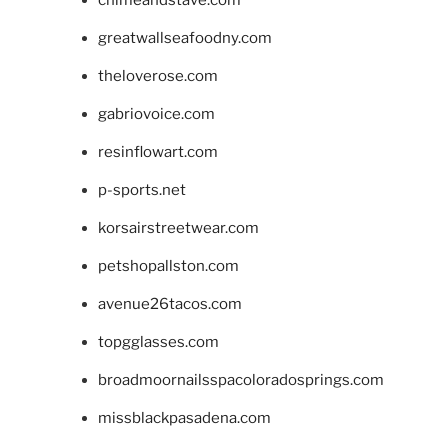
greatwallseafoodny.com
theloverose.com
gabriovoice.com
resinflowart.com
p-sports.net
korsairstreetwear.com
petshopallston.com
avenue26tacos.com
topgglasses.com
broadmoornailsspacoloradosprings.com
missblackpasadena.com