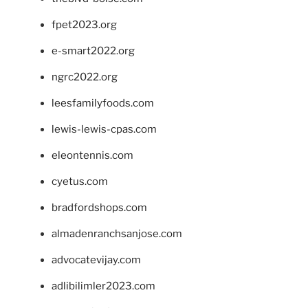
fpet2023.org
e-smart2022.org
ngrc2022.org
leesfamilyfoods.com
lewis-lewis-cpas.com
eleontennis.com
cyetus.com
bradfordshops.com
almadenranchsanjose.com
advocatevijay.com
adlibilimler2023.com