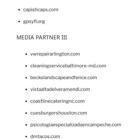
capishcaps.com
gpsyfl.org
MEDIA PARTNER III
vwrepairarlington.com
cleaningservicebaltimore-md.com
beckslandscapeandfence.com
vistaaltadelveramendi.com
coastlinecateringnc.com
cuesburgershouston.com
psicologiaespecializadaencampeche.com
dmtacos.com