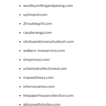
woolleymillingandpaving.com
uptonpvd.com
2troublegrill.com
casateranga.com
sticksandstonesstudiooh.com
walkers-treeservice.com
shopmossi.com
untamedcollectivesd.com
mxpwellness.com
infernocanine.com
thepaperhousecollection.com
allisonwillisholley.com