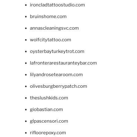
ironcladtattoostudio.com
bruinshome.com
annascleaningsvc.com
wolfcitytattoo.com
oysterbayturkeytrot.com
lafronterarestauranteybar.com
lilyandrosetearoom.com
olivesburgberrypatch.com
theslushkids.com
giobastian.com
glpascensori.com
rifloorepoxy.com