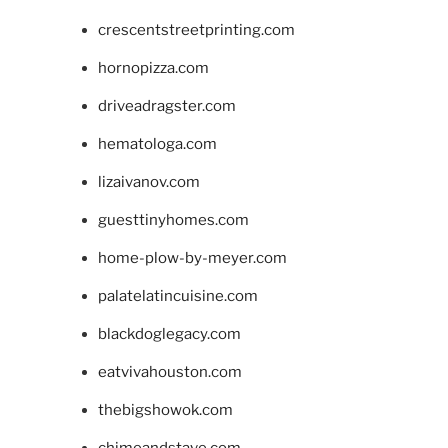
crescentstreetprinting.com
hornopizza.com
driveadragster.com
hematologa.com
lizaivanov.com
guesttinyhomes.com
home-plow-by-meyer.com
palatelatincuisine.com
blackdoglegacy.com
eatvivahouston.com
thebigshowok.com
chimeandstave.com