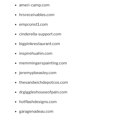
ameri-camp.com
hrsreceivables.com
empconst1.com
cinderella-support.com
bigpinkrestaurant.com
inspirehuahin.com
memmingerspainting.com
jeremypbeasley.com
thesandwichdepotcos.com
drgiggleshouseofpain.com
hotflashdesigns.com
garagenadeau.com