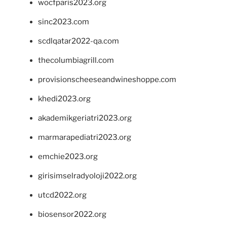
wocfparis2023.org
sinc2023.com
scdlqatar2022-qa.com
thecolumbiagrill.com
provisionscheeseandwineshoppe.com
khedi2023.org
akademikgeriatri2023.org
marmarapediatri2023.org
emchie2023.org
girisimselradyoloji2022.org
utcd2022.org
biosensor2022.org