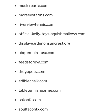
musicrearte.com
morseysfarms.com
riverviewtennis.com
official-kelly-toys-squishmallows.com
displaygardenonsuncrest.org
bbq-empire-usa.com
feedstoreva.com
drogopets.com
ediblechalk.com
tabletennisnearme.com
oaksofa.com
soultacohtx.com