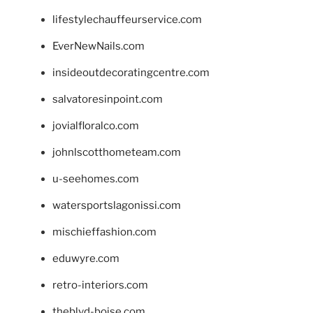
lifestylechauffeurservice.com
EverNewNails.com
insideoutdecoratingcentre.com
salvatoresinpoint.com
jovialfloralco.com
johnlscotthometeam.com
u-seehomes.com
watersportslagonissi.com
mischieffashion.com
eduwyre.com
retro-interiors.com
theblvd-boise.com