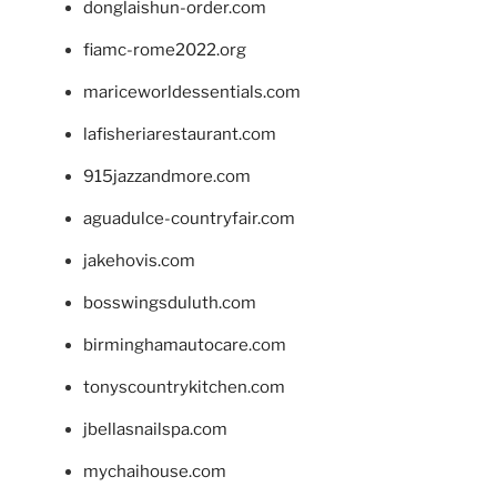
donglaishun-order.com
fiamc-rome2022.org
mariceworldessentials.com
lafisheriarestaurant.com
915jazzandmore.com
aguadulce-countryfair.com
jakehovis.com
bosswingsduluth.com
birminghamautocare.com
tonyscountrykitchen.com
jbellasnailspa.com
mychaihouse.com