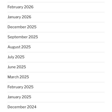
February 2026
January 2026
December 2025
September 2025
August 2025
July 2025
June 2025
March 2025
February 2025
January 2025
December 2024