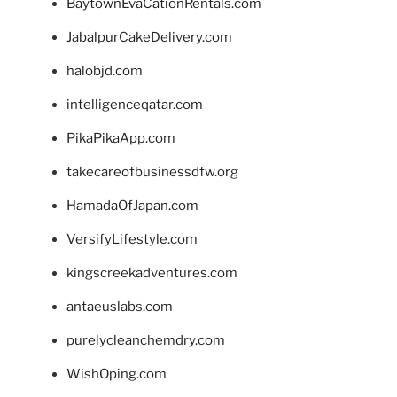
BaytownEvaCationRentals.com
JabalpurCakeDelivery.com
halobjd.com
intelligenceqatar.com
PikaPikaApp.com
takecareofbusinessdfw.org
HamadaOfJapan.com
VersifyLifestyle.com
kingscreekadventures.com
antaeuslabs.com
purelycleanchemdry.com
WishOping.com