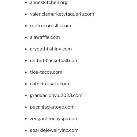
anneskitchen.org
valenciamarketytaqueria.com
reefrecordsllc.com
alawaffle.com
aryouthfishing.com
united-basketball.com
tios-tacos.com
cafecito-satx.com
graduacionviu2023.com
pecanjackstogo.com
zengardendayspa.com
sparklejewelryinc.com