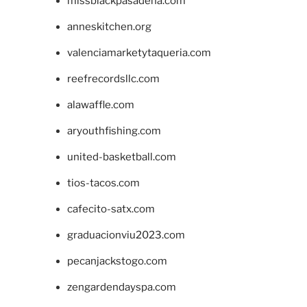
missblackpasadena.com
anneskitchen.org
valenciamarketytaqueria.com
reefrecordsllc.com
alawaffle.com
aryouthfishing.com
united-basketball.com
tios-tacos.com
cafecito-satx.com
graduacionviu2023.com
pecanjackstogo.com
zengardendayspa.com