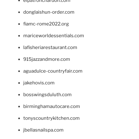
elpatronchardon.com
donglaishun-order.com
fiamc-rome2022.org
mariceworldessentials.com
lafisheriarestaurant.com
915jazzandmore.com
aguadulce-countryfair.com
jakehovis.com
bosswingsduluth.com
birminghamautocare.com
tonyscountrykitchen.com
jbellasnailspa.com