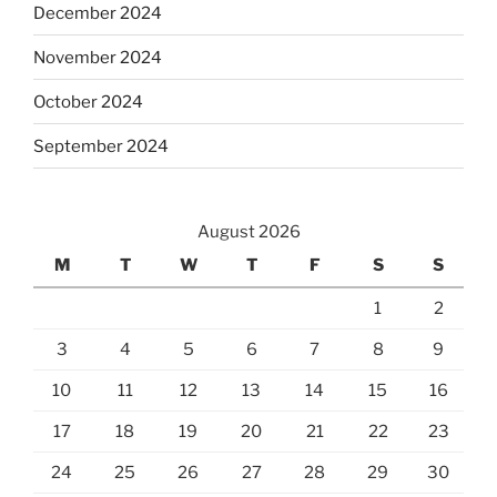
December 2024
November 2024
October 2024
September 2024
August 2026
M
T
W
T
F
S
S
1
2
3
4
5
6
7
8
9
10
11
12
13
14
15
16
17
18
19
20
21
22
23
24
25
26
27
28
29
30