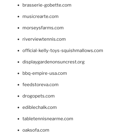
brasserie-gobette.com
musicrearte.com
morseysfarms.com
riverviewtennis.com
official-kelly-toys-squishmallows.com
displaygardenonsuncrest.org
bbq-empire-usa.com
feedstoreva.com
drogopets.com
ediblechalk.com
tabletennisnearme.com
oaksofa.com