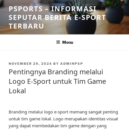
Skip
PSPORTS – INFORMASI
to
SEPUTAR BERITA E-SPORT
content
TERBARU
Menu
POSTED
NOVEMBER 29, 2024
BY
ADMINPSP
ON
Pentingnya Branding melalui
Logo E-Sport untuk Tim Game
Lokal
Branding melalui logo e-sport memang sangat penting
untuk tim game lokal. Logo merupakan identitas visual
yang dapat membedakan tim game dengan yang