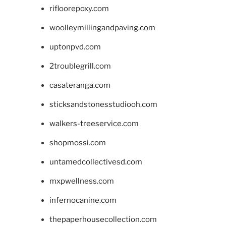
rifloorepoxy.com
woolleymillingandpaving.com
uptonpvd.com
2troublegrill.com
casateranga.com
sticksandstonesstudiooh.com
walkers-treeservice.com
shopmossi.com
untamedcollectivesd.com
mxpwellness.com
infernocanine.com
thepaperhousecollection.com