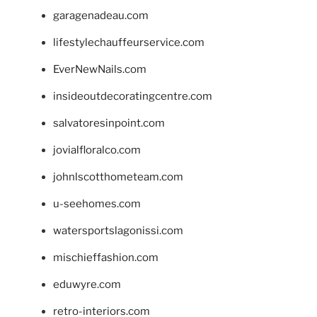
garagenadeau.com
lifestylechauffeurservice.com
EverNewNails.com
insideoutdecoratingcentre.com
salvatoresinpoint.com
jovialfloralco.com
johnlscotthometeam.com
u-seehomes.com
watersportslagonissi.com
mischieffashion.com
eduwyre.com
retro-interiors.com