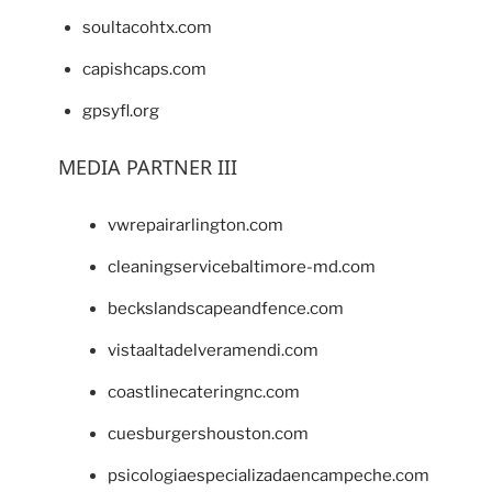
soultacohtx.com
capishcaps.com
gpsyfl.org
MEDIA PARTNER III
vwrepairarlington.com
cleaningservicebaltimore-md.com
beckslandscapeandfence.com
vistaaltadelveramendi.com
coastlinecateringnc.com
cuesburgershouston.com
psicologiaespecializadaencampeche.com