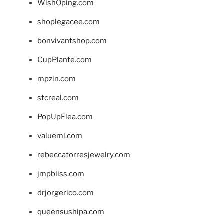
WishOping.com
shoplegacee.com
bonvivantshop.com
CupPlante.com
mpzin.com
stcreal.com
PopUpFlea.com
valueml.com
rebeccatorresjewelry.com
jmpbliss.com
drjorgerico.com
queensushipa.com