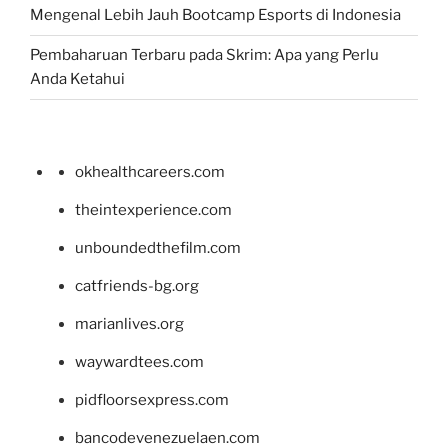
Mengenal Lebih Jauh Bootcamp Esports di Indonesia
Pembaharuan Terbaru pada Skrim: Apa yang Perlu
Anda Ketahui
okhealthcareers.com
theintexperience.com
unboundedthefilm.com
catfriends-bg.org
marianlives.org
waywardtees.com
pidfloorsexpress.com
bancodevenezuelaen.com