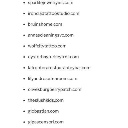
sparklejewelryinc.com
ironcladtattoostudio.com
bruinshome.com
annascleaningsvc.com
wolfcitytattoo.com
oysterbayturkeytrot.com
lafronterarestauranteybar.com
lilyandrosetearoom.com
olivesburgberrypatch.com
theslushkids.com
giobastian.com
glpascensori.com