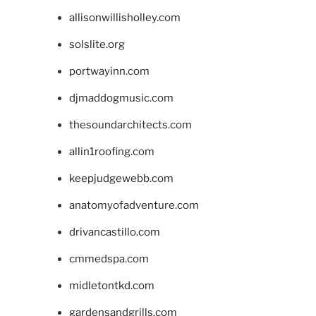
allisonwillisholley.com
solslite.org
portwayinn.com
djmaddogmusic.com
thesoundarchitects.com
allin1roofing.com
keepjudgewebb.com
anatomyofadventure.com
drivancastillo.com
cmmedspa.com
midletontkd.com
gardensandgrills.com