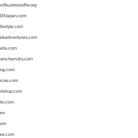
eofbusinessdfw.org
OfJapan.com
ifestyle.com
eekadventures.com
labs.com
leanchemdry.com
ing.com
acee.com
ntshop.com
te.com
om
com
ea.com