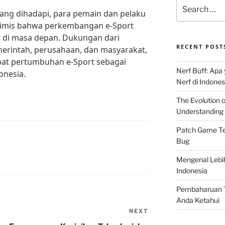
Search
ang dihadapi, para pemain dan pelaku
for:
ptimis bahwa perkembangan e-Sport
 di masa depan. Dukungan dari
RECENT POST
erintah, perusahaan, dan masyarakat,
at pertumbuhan e-Sport sebagai
Nerf Buff: Apa
onesia.
Nerf di Indones
The Evolution 
Understanding 
Patch Game Ter
Bug
Mengenal Lebi
Indonesia
Pembaharuan T
Anda Ketahui
NEXT
Next
Post