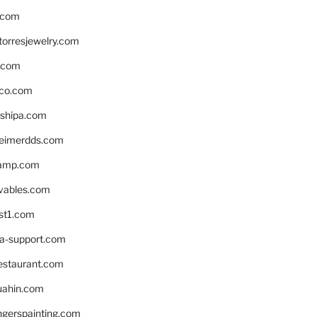
.com
torresjewelry.com
s.com
ico.com
shipa.com
eimerdds.com
camp.com
ivables.com
st1.com
la-support.com
estaurant.com
uahin.com
erspainting.com