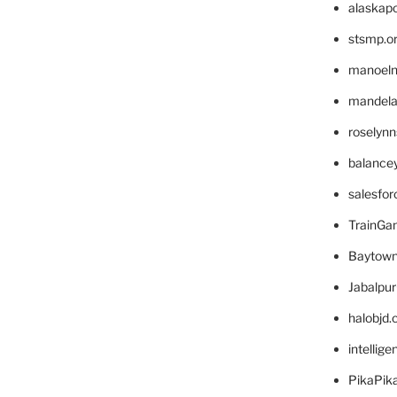
alaskapo
stsmp.o
manoel
mandelae
roselyn
balance
salesfo
TrainG
Baytown
Jabalpu
halobjd
intellig
PikaPik