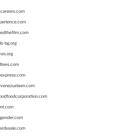
hcareers.com
xperience.com
edthefilm.com
ds-bg.org
ves.org
tees.com
rsexpress.com
venezuelaen.com
oodfoodcorporation.com
nnt.com
gender.com
ardssale.com