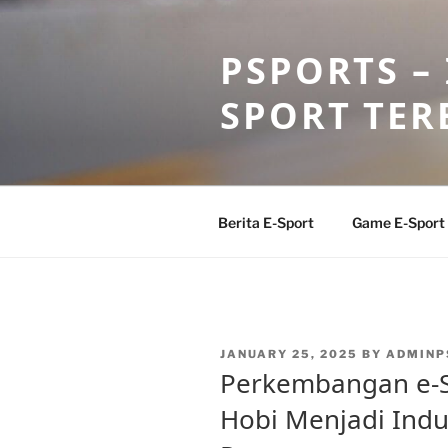
Skip
to
PSPORTS –
content
SPORT TER
Berita E-Sport
Game E-Sport
POSTED
JANUARY 25, 2025
BY
ADMINP
ON
Perkembangan e-Sp
Hobi Menjadi Ind