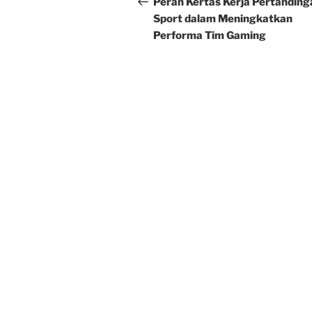
navigation
Peran Kertas Kerja Pertanding
Sport dalam Meningkatkan
Performa Tim Gaming