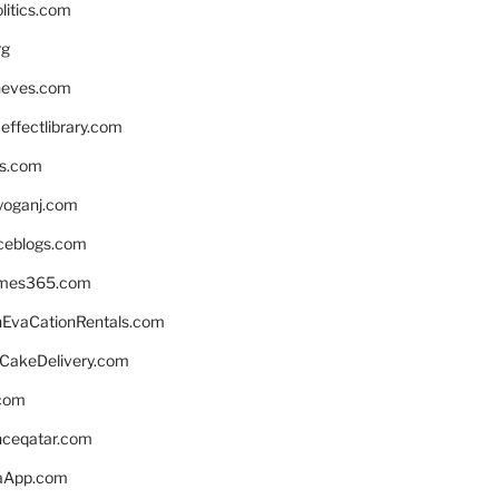
litics.com
rg
neves.com
ffectlibrary.com
ns.com
yoganj.com
rceblogs.com
ames365.com
EvaCationRentals.com
rCakeDelivery.com
.com
enceqatar.com
aApp.com