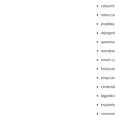
valueml
rebecca
jmpblis
drjorger
queensu
wendyw
ameri-
hrsrece
empcon
cinderel
bigpinkr
inspireh
memming