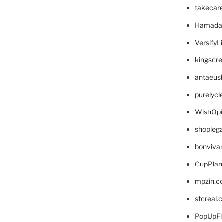
takecar
Hamada
VersifyL
kingscr
antaeus
purelyc
WishOp
shopleg
bonviva
CupPlan
mpzin.c
stcreal.
PopUpFl