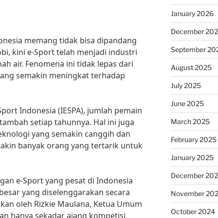
January 2026
December 20
onesia memang tidak bisa dipandang
September 20
i, kini e-Sport telah menjadi industri
h air. Fenomena ini tidak lepas dari
August 2025
yang semakin meningkat terhadap
July 2025
June 2025
Sport Indonesia (IESPA), jumlah pemain
rtambah setiap tahunnya. Hal ini juga
March 2025
teknologi yang semakin canggih dan
February 2025
kin banyak orang yang tertarik untuk
January 2025
December 20
an e-Sport yang pesat di Indonesia
esar yang diselenggarakan secara
November 20
aikan oleh Rizkie Maulana, Ketua Umum
October 2024
an hanya sekadar ajang kompetisi,