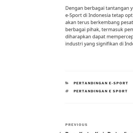
Dengan berbagai tantangan y
e-Sport di Indonesia tetap o
akan terus berkembang pesat
berbagai pihak, termasuk pem
diharapkan dapat mempercep
industri yang signifikan di Ind
CATEGORIES
PERTANDINGAN E-SPORT
TAGS
PERTANDINGAN E SPORT
Post
Previous
PREVIOUS
Post