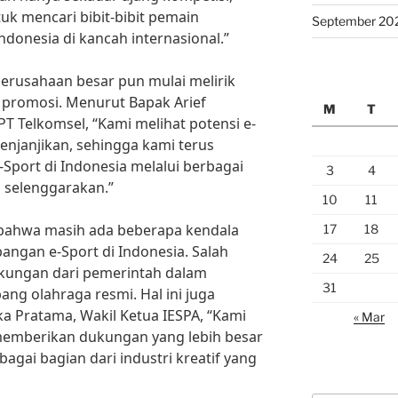
uk mencari bibit-bibit pemain
September 20
ndonesia di kancah internasional.”
perusahaan besar pun mulai melirik
g promosi. Menurut Bapak Arief
M
T
T Telkomsel, “Kami melihat potensi e-
enjanjikan, sehingga kami terus
ort di Indonesia melalui berbagai
3
4
 selenggarakan.”
10
11
i bahwa masih ada beberapa kendala
17
18
ngan e-Sport di Indonesia. Salah
24
25
kungan dari pemerintah dalam
31
ng olahraga resmi. Hal ini juga
a Pratama, Wakil Ketua IESPA, “Kami
« Mar
memberikan dukungan yang lebih besar
gai bagian dari industri kreatif yang