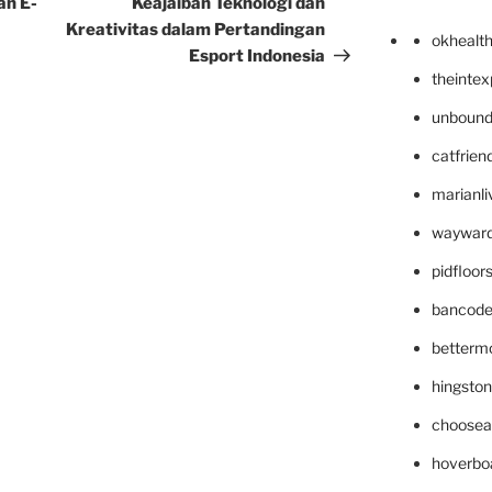
an E-
Keajaiban Teknologi dan
Kreativitas dalam Pertandingan
okhealt
Esport Indonesia
theinte
unbound
catfrien
marianli
wayward
pidfloo
bancode
betterm
hingsto
choosea
hoverbo