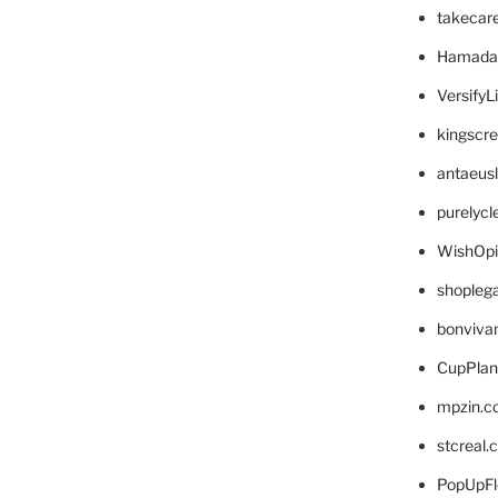
takecar
Hamada
VersifyL
kingscr
antaeus
purelyc
WishOp
shopleg
bonviva
CupPlan
mpzin.c
stcreal.
PopUpFl