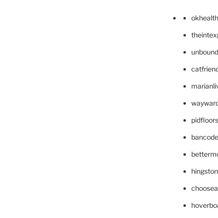
okhealt
theinte
unbound
catfrien
marianli
wayward
pidfloo
bancode
betterm
hingsto
choosea
hoverbo