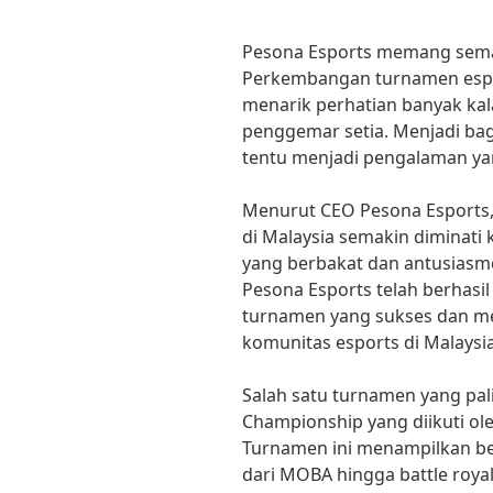
Pesona Esports memang semak
Perkembangan turnamen espor
menarik perhatian banyak kal
penggemar setia. Menjadi bag
tentu menjadi pengalaman yan
Menurut CEO Pesona Esports
di Malaysia semakin diminat
yang berbakat dan antusiasme
Pesona Esports telah berhas
turnamen yang sukses dan m
komunitas esports di Malaysia
Salah satu turnamen yang pal
Championship yang diikuti ole
Turnamen ini menampilkan ber
dari MOBA hingga battle roya