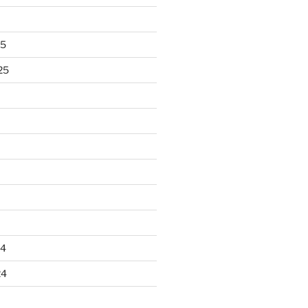
25
25
24
24