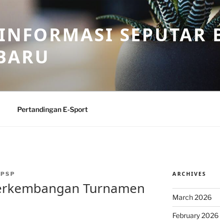
 INFORMASI SEPUTAR B
BARU
Pertandingan E-Sport
ARCHIVES
NPSP
Perkembangan Turnamen
March 2026
February 2026