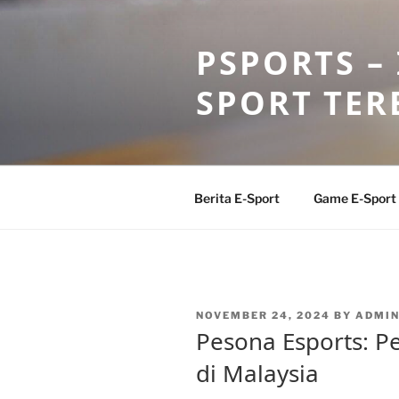
Skip
to
PSPORTS –
content
SPORT TER
Berita E-Sport
Game E-Sport
POSTED
NOVEMBER 24, 2024
BY
ADMI
ON
Pesona Esports: 
di Malaysia