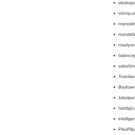
alaskapo
stsmp.o
manoel
mandelae
roselyn
balance
salesfo
TrainG
Baytown
Jabalpu
halobjd
intellig
PikaPik