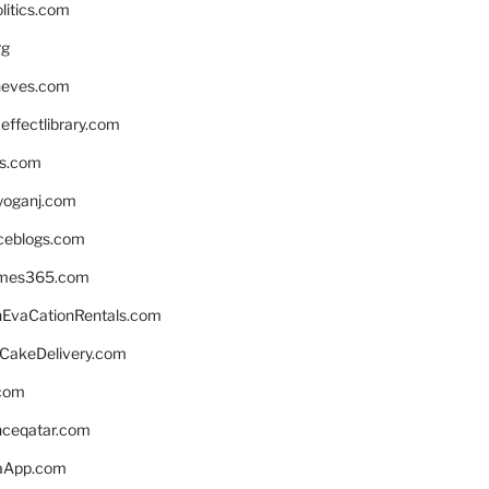
litics.com
rg
neves.com
ffectlibrary.com
ns.com
yoganj.com
rceblogs.com
ames365.com
EvaCationRentals.com
rCakeDelivery.com
.com
enceqatar.com
aApp.com