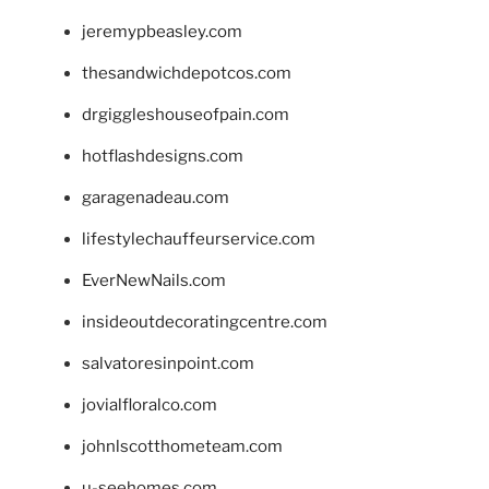
jeremypbeasley.com
thesandwichdepotcos.com
drgiggleshouseofpain.com
hotflashdesigns.com
garagenadeau.com
lifestylechauffeurservice.com
EverNewNails.com
insideoutdecoratingcentre.com
salvatoresinpoint.com
jovialfloralco.com
johnlscotthometeam.com
u-seehomes.com