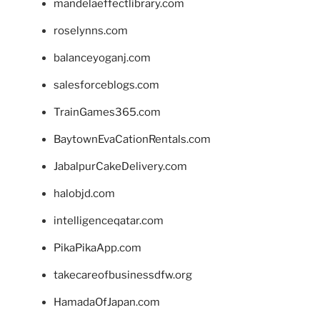
mandelaeffectlibrary.com
roselynns.com
balanceyoganj.com
salesforceblogs.com
TrainGames365.com
BaytownEvaCationRentals.com
JabalpurCakeDelivery.com
halobjd.com
intelligenceqatar.com
PikaPikaApp.com
takecareofbusinessdfw.org
HamadaOfJapan.com