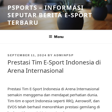
Skip
PSPORTS – INFORMASI
to
SEPUTAR BERITA E-SPORT
content
TERBARU
Menu
POSTED
SEPTEMBER 11, 2024
BY
ADMINPSP
ON
Prestasi Tim E-Sport Indonesia di
Arena Internasional
Prestasi Tim E-Sport Indonesia di Arena Internasional
semakin menggema dan mendapat perhatian dunia.
Tim-tim e-sport Indonesia seperti RRQ, Aerowolf, dan
EVOS telah berhasil menorehkan prestasi gemilang di