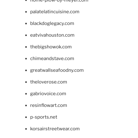
home-plow-by-meyer.com
palatelatincuisine.com
blackdoglegacy.com
eatvivahouston.com
thebigshowok.com
chimeandstave.com
greatwallseafoodny.com
theloverose.com
gabriovoice.com
resinflowart.com
p-sports.net
korsairstreetwear.com