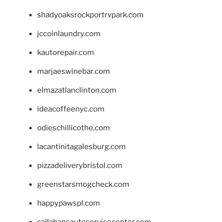
shadyoaksrockportrvpark.com
jccoinlaundry.com
kautorepair.com
marjaeswinebar.com
elmazatlanclinton.com
ideacoffeenyc.com
odieschillicothe.com
lacantinitagalesburg.com
pizzadeliverybristol.com
greenstarsmogcheck.com
happypawspl.com
callahansautoservicecenter.com