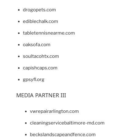
drogopets.com
ediblechalk.com
tabletennisnearme.com
oaksofa.com
soultacohtx.com
capishcaps.com
gpsyfl.org
MEDIA PARTNER III
vwrepairarlington.com
cleaningservicebaltimore-md.com
beckslandscapeandfence.com