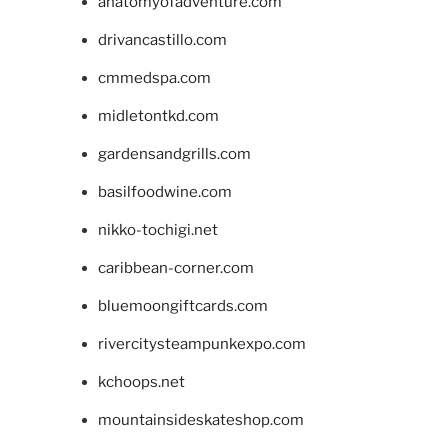
anatomyofadventure.com
drivancastillo.com
cmmedspa.com
midletontkd.com
gardensandgrills.com
basilfoodwine.com
nikko-tochigi.net
caribbean-corner.com
bluemoongiftcards.com
rivercitysteampunkexpo.com
kchoops.net
mountainsideskateshop.com