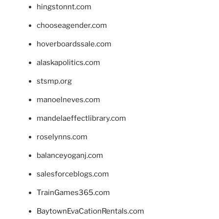
hingstonnt.com
chooseagender.com
hoverboardssale.com
alaskapolitics.com
stsmp.org
manoelneves.com
mandelaeffectlibrary.com
roselynns.com
balanceyoganj.com
salesforceblogs.com
TrainGames365.com
BaytownEvaCationRentals.com