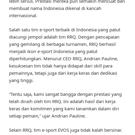
lebih serius. Prestasi mereka pun semakin mencuat dan
membuat nama Indonesia dikenal di kancah
internasional.
Salah satu tim e-sport terbaik di Indonesia yang patut
diacungi jempol adalah tim RRQ. Dengan pencapaian
yang gemilang di berbagai turnamen, RRQ berhasil
menjadi ikon e-sport Indonesia yang patut
diperhitungkan. Menurut CEO RRQ, Andrian Pauline,
kesuksesan tim tidak hanya didapat dari skill para
pemainnya, tetapi juga dari kerja keras dan dedikasi
yang tinggi.
“Tentu saja, kami sangat bangga dengan prestasi yang
telah diraih oleh tim RRQ. Ini adalah hasil dari kerja
keras dan komitmen yang kami tanamkan dalam diri
setiap pemain,” ujar Andrian Pauline.
Selain RRQ, tim e-sport EVOS juga tidak kalah bersinar.