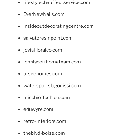
lifestylechauffeurservice.com
EverNewNails.com
insideoutdecoratingcentre.com
salvatoresinpoint.com
jovialfloralco.com
johnlscotthometeam.com
u-seehomes.com
watersportslagonissi.com
mischieffashion.com
eduwyre.com
retro-interiors.com
theblvd-boise.com