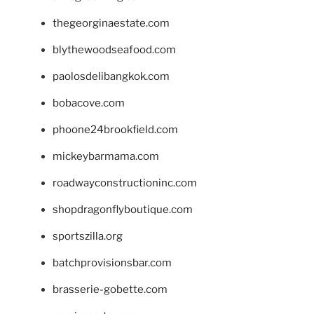
thegeorginaestate.com
blythewoodseafood.com
paolosdelibangkok.com
bobacove.com
phoone24brookfield.com
mickeybarmama.com
roadwayconstructioninc.com
shopdragonflyboutique.com
sportszilla.org
batchprovisionsbar.com
brasserie-gobette.com