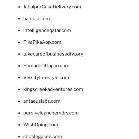
JabalpurCakeDelivery.com
halobjd.com
intelligenceqatar.com
PikaPikaApp.com
takecareofbusinessdfw.org
HamadaOfJapan.com
VersifyLifestyle.com
kingscreekadventures.com
antaeuslabs.com
purelycleanchemdry.com
WishOping.com
shoplegacee.com