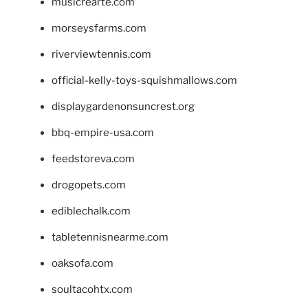
musicrearte.com
morseysfarms.com
riverviewtennis.com
official-kelly-toys-squishmallows.com
displaygardenonsuncrest.org
bbq-empire-usa.com
feedstoreva.com
drogopets.com
ediblechalk.com
tabletennisnearme.com
oaksofa.com
soultacohtx.com