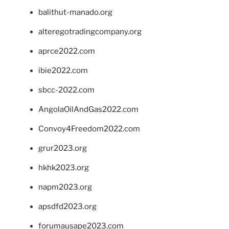
balithut-manado.org
alteregotradingcompany.org
aprce2022.com
ibie2022.com
sbcc-2022.com
AngolaOilAndGas2022.com
Convoy4Freedom2022.com
grur2023.org
hkhk2023.org
napm2023.org
apsdfd2023.org
forumausape2023.com