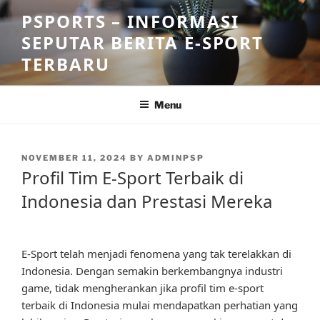
Skip
PSPORTS – INFORMASI
to
SEPUTAR BERITA E-SPORT
content
TERBARU
Menu
POSTED
NOVEMBER 11, 2024
BY
ADMINPSP
ON
Profil Tim E-Sport Terbaik di
Indonesia dan Prestasi Mereka
E-Sport telah menjadi fenomena yang tak terelakkan di
Indonesia. Dengan semakin berkembangnya industri
game, tidak mengherankan jika profil tim e-sport
terbaik di Indonesia mulai mendapatkan perhatian yang