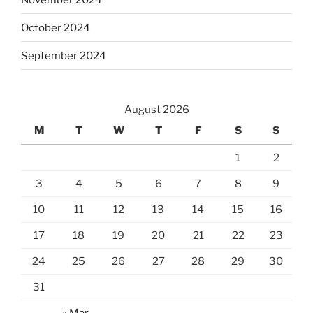
October 2024
September 2024
August 2026
M
T
W
T
F
S
S
1
2
3
4
5
6
7
8
9
10
11
12
13
14
15
16
17
18
19
20
21
22
23
24
25
26
27
28
29
30
31