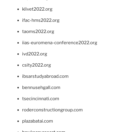
klivet2022.org
ifac-hms2022.org
taoms2022.org
iias-euromena-conference2022.org
ivd2022.org
csity2022.org
ibsarstudyabroad.com
bennusehgall.com
tsecincinnati.com
roderconstructiongroup.com
plazabatai.com