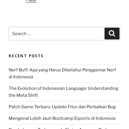
« Mar
Search
Search
for:
RECENT POSTS
Nerf Buff: Apa yang Harus Diketahui Penggemar Nerf
di Indonesia
The Evolution of Indonesian Language: Understanding
the Meta Shift
Patch Game Terbaru: Update Fitur dan Perbaikan Bug
Mengenal Lebih Jauh Bootcamp Esports di Indonesia