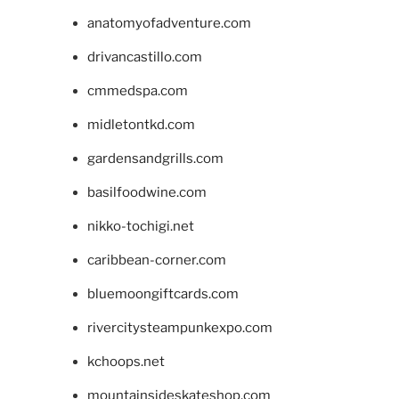
anatomyofadventure.com
drivancastillo.com
cmmedspa.com
midletontkd.com
gardensandgrills.com
basilfoodwine.com
nikko-tochigi.net
caribbean-corner.com
bluemoongiftcards.com
rivercitysteampunkexpo.com
kchoops.net
mountainsideskateshop.com