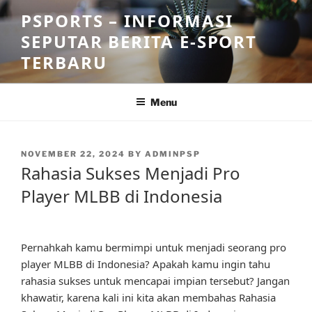
Skip
PSPORTS – INFORMASI
to
SEPUTAR BERITA E-SPORT
content
TERBARU
Menu
POSTED
NOVEMBER 22, 2024
BY
ADMINPSP
ON
Rahasia Sukses Menjadi Pro
Player MLBB di Indonesia
Pernahkah kamu bermimpi untuk menjadi seorang pro
player MLBB di Indonesia? Apakah kamu ingin tahu
rahasia sukses untuk mencapai impian tersebut? Jangan
khawatir, karena kali ini kita akan membahas Rahasia