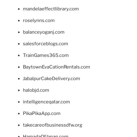
mandelaeffectlibrary.com
roselynns.com
balanceyoganj.com
salesforceblogs.com
TrainGames365.com
BaytownEvaCationRentals.com
JabalpurCakeDelivery.com
halobjd.com
intelligenceqatar.com
PikaPikaApp.com
takecareofbusinessdfw.org
HamadaOfJapan.com