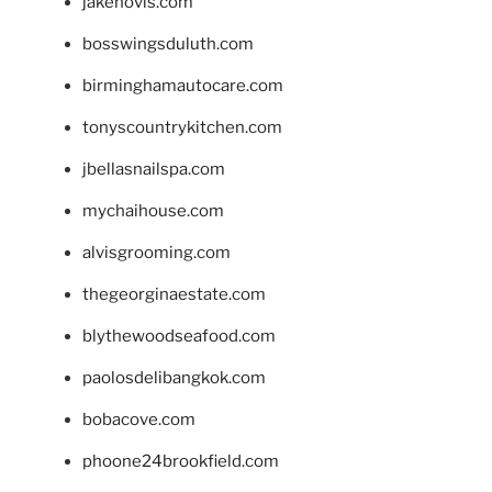
jakehovis.com
bosswingsduluth.com
birminghamautocare.com
tonyscountrykitchen.com
jbellasnailspa.com
mychaihouse.com
alvisgrooming.com
thegeorginaestate.com
blythewoodseafood.com
paolosdelibangkok.com
bobacove.com
phoone24brookfield.com