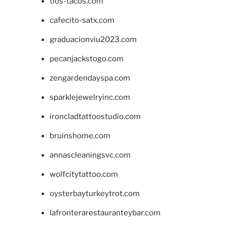
tios-tacos.com
cafecito-satx.com
graduacionviu2023.com
pecanjackstogo.com
zengardendayspa.com
sparklejewelryinc.com
ironcladtattoostudio.com
bruinshome.com
annascleaningsvc.com
wolfcitytattoo.com
oysterbayturkeytrot.com
lafronterarestauranteybar.com