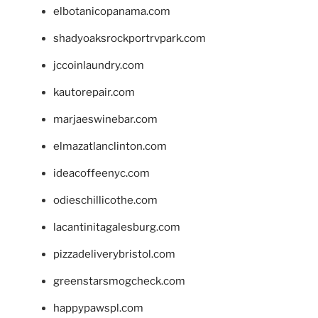
elbotanicopanama.com
shadyoaksrockportrvpark.com
jccoinlaundry.com
kautorepair.com
marjaeswinebar.com
elmazatlanclinton.com
ideacoffeenyc.com
odieschillicothe.com
lacantinitagalesburg.com
pizzadeliverybristol.com
greenstarsmogcheck.com
happypawspl.com