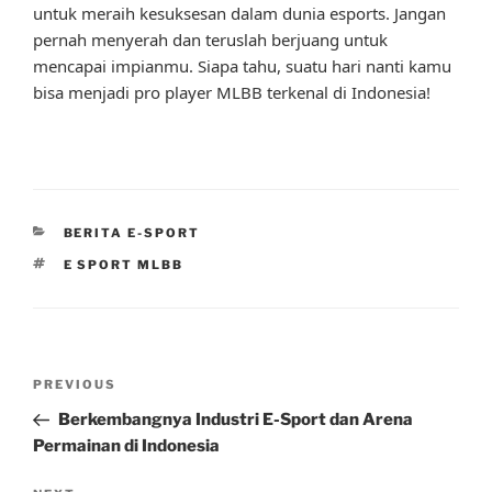
untuk meraih kesuksesan dalam dunia esports. Jangan
pernah menyerah dan teruslah berjuang untuk
mencapai impianmu. Siapa tahu, suatu hari nanti kamu
bisa menjadi pro player MLBB terkenal di Indonesia!
CATEGORIES
BERITA E-SPORT
TAGS
E SPORT MLBB
Post
Previous
PREVIOUS
navigation
Post
Berkembangnya Industri E-Sport dan Arena
Permainan di Indonesia