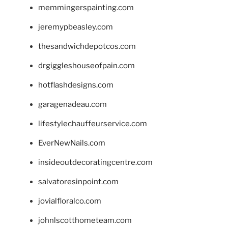
memmingerspainting.com
jeremypbeasley.com
thesandwichdepotcos.com
drgiggleshouseofpain.com
hotflashdesigns.com
garagenadeau.com
lifestylechauffeurservice.com
EverNewNails.com
insideoutdecoratingcentre.com
salvatoresinpoint.com
jovialfloralco.com
johnlscotthometeam.com