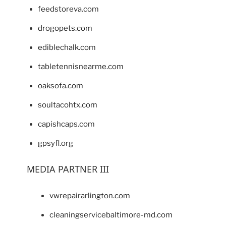
feedstoreva.com
drogopets.com
ediblechalk.com
tabletennisnearme.com
oaksofa.com
soultacohtx.com
capishcaps.com
gpsyfl.org
MEDIA PARTNER III
vwrepairarlington.com
cleaningservicebaltimore-md.com