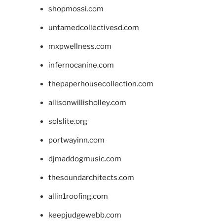
shopmossi.com
untamedcollectivesd.com
mxpwellness.com
infernocanine.com
thepaperhousecollection.com
allisonwillisholley.com
solslite.org
portwayinn.com
djmaddogmusic.com
thesoundarchitects.com
allin1roofing.com
keepjudgewebb.com