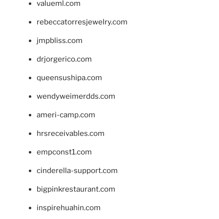
valueml.com
rebeccatorresjewelry.com
jmpbliss.com
drjorgerico.com
queensushipa.com
wendyweimerdds.com
ameri-camp.com
hrsreceivables.com
empconst1.com
cinderella-support.com
bigpinkrestaurant.com
inspirehuahin.com