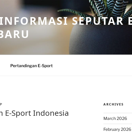
 INFORMASI SEPUTAR B
BARU
Pertandingan E-Sport
ARCHIVES
P
m E-Sport Indonesia
March 2026
February 2026