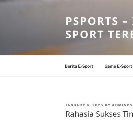
Skip
to
PSPORTS –
content
SPORT TER
Berita E-Sport
Game E-Sport
POSTED
JANUARY 6, 2025
BY
ADMINPS
ON
Rahasia Sukses Ti