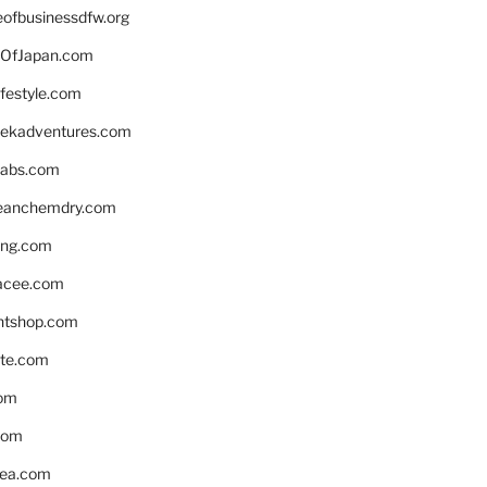
eofbusinessdfw.org
OfJapan.com
ifestyle.com
eekadventures.com
labs.com
leanchemdry.com
ing.com
acee.com
ntshop.com
te.com
om
com
ea.com