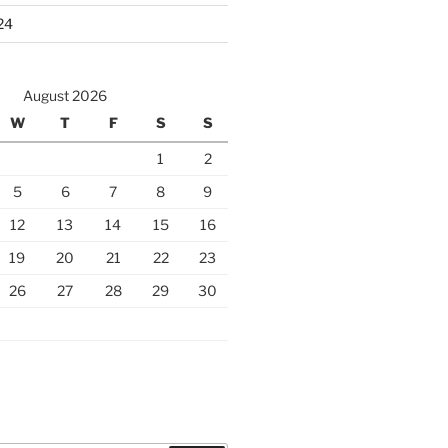
24
August 2026
W
T
F
S
S
1
2
5
6
7
8
9
12
13
14
15
16
19
20
21
22
23
26
27
28
29
30