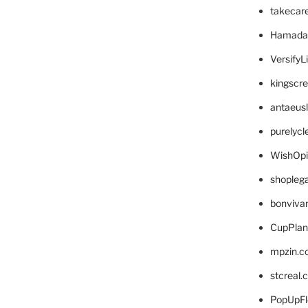
takecar
Hamada
VersifyL
kingscr
antaeus
purelyc
WishOp
shopleg
bonviva
CupPlan
mpzin.c
stcreal.
PopUpFl