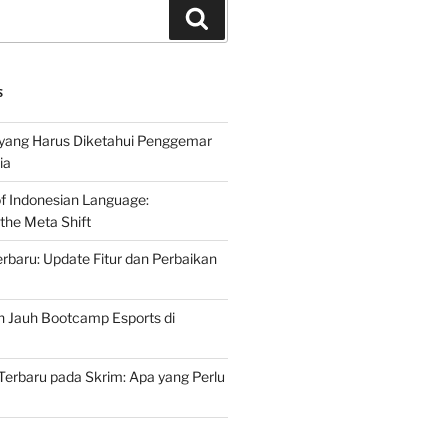
Search
S
 yang Harus Diketahui Penggemar
ia
of Indonesian Language:
the Meta Shift
baru: Update Fitur dan Perbaikan
h Jauh Bootcamp Esports di
erbaru pada Skrim: Apa yang Perlu