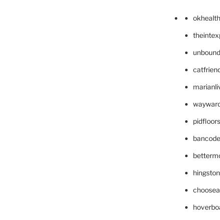
okhealt
theinte
unbound
catfrien
marianli
wayward
pidfloo
bancode
betterm
hingsto
choosea
hoverbo