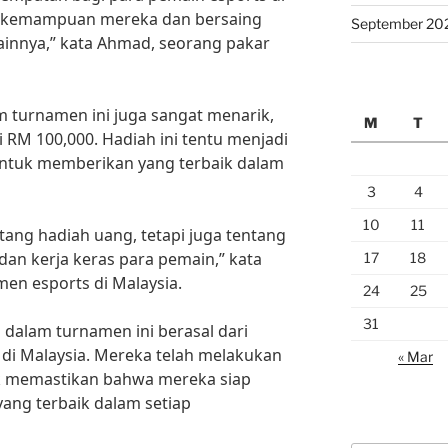
 kemampuan mereka dan bersaing
September 20
ainnya,” kata Ahmad, seorang pakar
 turnamen ini juga sangat menarik,
M
T
 RM 100,000. Hadiah ini tentu menjadi
untuk memberikan yang terbaik dalam
3
4
10
11
tang hadiah uang, tetapi juga tentang
n kerja keras para pemain,” kata
17
18
men esports di Malaysia.
24
25
31
 dalam turnamen ini berasal dari
 di Malaysia. Mereka telah melakukan
« Mar
k memastikan bahwa mereka siap
ang terbaik dalam setiap