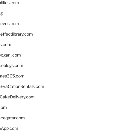
litics.com
rg
neves.com
ffectlibrary.com
ns.com
yoganj.com
rceblogs.com
ames365.com
EvaCationRentals.com
rCakeDelivery.com
.com
enceqatar.com
aApp.com