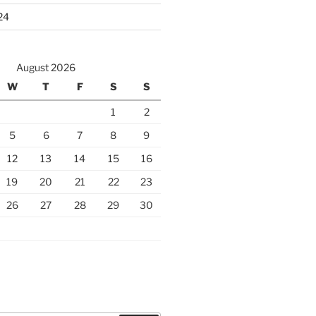
24
August 2026
W
T
F
S
S
1
2
5
6
7
8
9
12
13
14
15
16
19
20
21
22
23
26
27
28
29
30