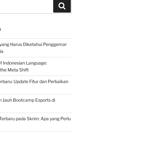
Search
S
 yang Harus Diketahui Penggemar
ia
of Indonesian Language:
the Meta Shift
baru: Update Fitur dan Perbaikan
h Jauh Bootcamp Esports di
erbaru pada Skrim: Apa yang Perlu