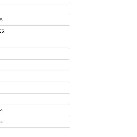
25
25
24
24