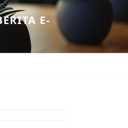
ERITA E-