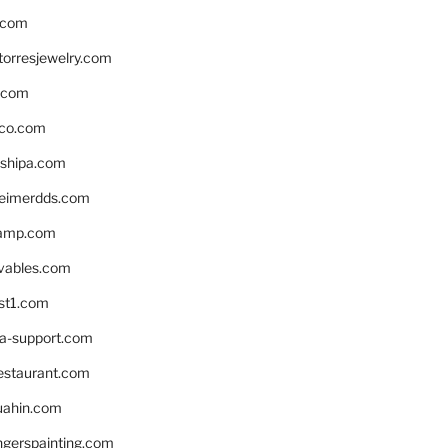
.com
torresjewelry.com
s.com
ico.com
shipa.com
eimerdds.com
camp.com
ivables.com
st1.com
la-support.com
estaurant.com
uahin.com
erspainting.com