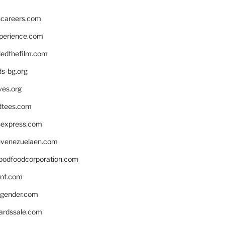
hcareers.com
xperience.com
edthefilm.com
ds-bg.org
ves.org
tees.com
rsexpress.com
venezuelaen.com
oodfoodcorporation.com
nnt.com
gender.com
ardssale.com