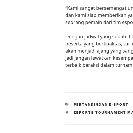
“Kami sangat bersemangat un
dan kami siap memberikan yang
seorang pemain dari tim espor
Dengan jadwal yang sudah di
peserta yang berkualitas, tur
akan menjadi ajang yang sang
Jadi jangan lewatkan kesemp
terbaik beraksi dalam turname
CATEGORIES
PERTANDINGAN E-SPORT
TAGS
ESPORTS TOURNAMENT M