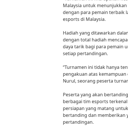
Malaysia untuk menunjukkan
dengan para pemain terbaik l
esports di Malaysia.
Hadiah yang ditawarkan dalam
dengan total hadiah mencapai
daya tarik bagi para pemain 
setiap pertandingan.
“Turnamen ini tidak hanya ten
pengakuan atas kemampuan da
Nurul, seorang peserta turna
Peserta yang akan bertanding
berbagai tim esports terkenal
persiapan yang matang untu
bertanding dan memberikan y
pertandingan.