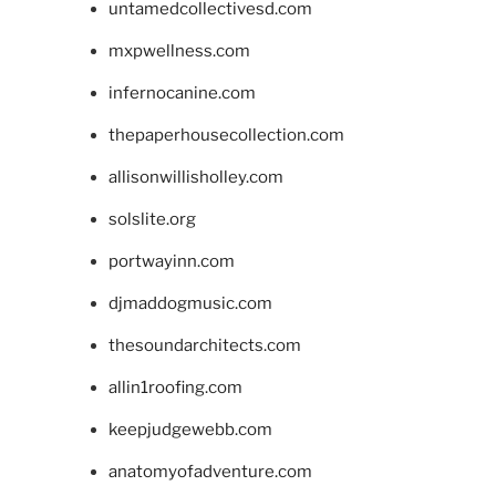
untamedcollectivesd.com
mxpwellness.com
infernocanine.com
thepaperhousecollection.com
allisonwillisholley.com
solslite.org
portwayinn.com
djmaddogmusic.com
thesoundarchitects.com
allin1roofing.com
keepjudgewebb.com
anatomyofadventure.com