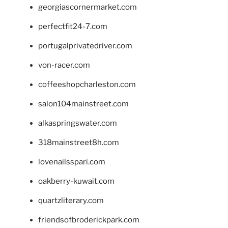
georgiascornermarket.com
perfectfit24-7.com
portugalprivatedriver.com
von-racer.com
coffeeshopcharleston.com
salon104mainstreet.com
alkaspringswater.com
318mainstreet8h.com
lovenailsspari.com
oakberry-kuwait.com
quartzliterary.com
friendsofbroderickpark.com