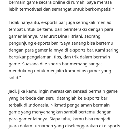
bermain game secara online di rumah. Saya merasa
lebih termotivasi dan semangat untuk berkompetisi.”
Tidak hanya itu, e-sports bar juga seringkali menjadi
tempat untuk bertemu dan berinteraksi dengan para
gamer lainnya. Menurut Dina Fitriani, seorang
pengunjung e-sports bar, “Saya senang bisa bertemu
dengan para gamer lainnya di e-sports bar. Kami sering
bertukar pengalaman, tips, dan trik dalam bermain
game. Suasana di e-sports bar memang sangat
mendukung untuk menjalin komunitas gamer yang
solid.”
Jadi, jika kamu ingin merasakan sensasi bermain game
yang berbeda dan seru, datanglah ke e-sports bar
terbaik di Indonesia. Nikmati pengalaman bermain
game yang menyenangkan sambil bertemu dengan
para gamer lainnya. Siapa tahu, kamu bisa menjadi
juara dalam turnamen yang diselenggarakan di e-sports