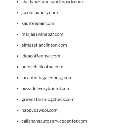
shadyoaksrockportrvpark.com
jccoinlaundry.com
kautorepair.com
marjaeswinebar.com
elmazatlanclinton.com
ideacoffeenyc.com
odieschillicothe.com
lacantinitagalesburg.com
pizzadeliverybristol.com
greenstarsmogcheck.com
happypawspl.com
callahansautoservicecenter.com