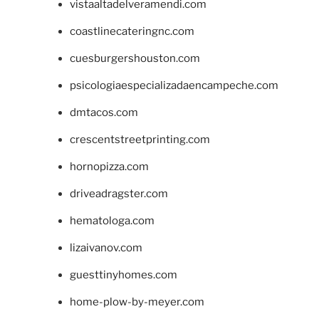
vistaaltadelveramendi.com
coastlinecateringnc.com
cuesburgershouston.com
psicologiaespecializadaencampeche.com
dmtacos.com
crescentstreetprinting.com
hornopizza.com
driveadragster.com
hematologa.com
lizaivanov.com
guesttinyhomes.com
home-plow-by-meyer.com