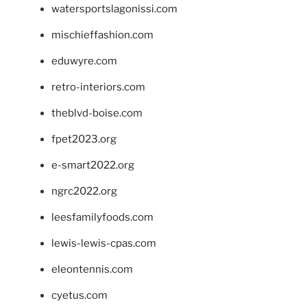
watersportslagonissi.com
mischieffashion.com
eduwyre.com
retro-interiors.com
theblvd-boise.com
fpet2023.org
e-smart2022.org
ngrc2022.org
leesfamilyfoods.com
lewis-lewis-cpas.com
eleontennis.com
cyetus.com