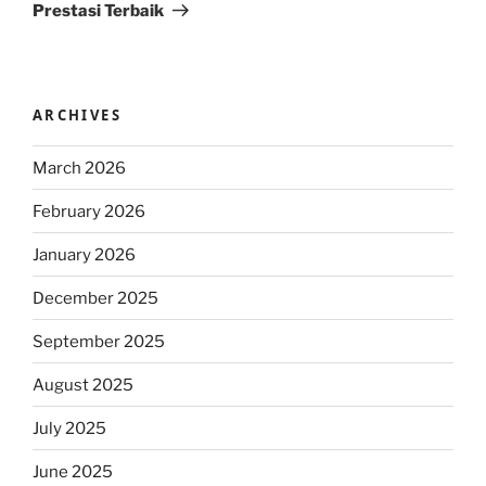
Prestasi Terbaik
ARCHIVES
March 2026
February 2026
January 2026
December 2025
September 2025
August 2025
July 2025
June 2025