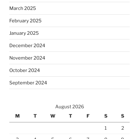
March 2025
February 2025
January 2025
December 2024
November 2024
October 2024
September 2024
August 2026
M
T
W
T
F
S
S
1
2