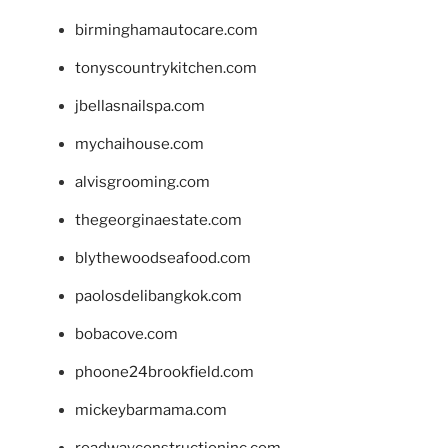
birminghamautocare.com
tonyscountrykitchen.com
jbellasnailspa.com
mychaihouse.com
alvisgrooming.com
thegeorginaestate.com
blythewoodseafood.com
paolosdelibangkok.com
bobacove.com
phoone24brookfield.com
mickeybarmama.com
roadwayconstructioninc.com