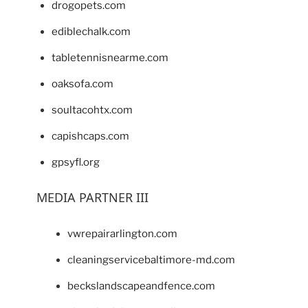
drogopets.com
ediblechalk.com
tabletennisnearme.com
oaksofa.com
soultacohtx.com
capishcaps.com
gpsyfl.org
MEDIA PARTNER III
vwrepairarlington.com
cleaningservicebaltimore-md.com
beckslandscapeandfence.com