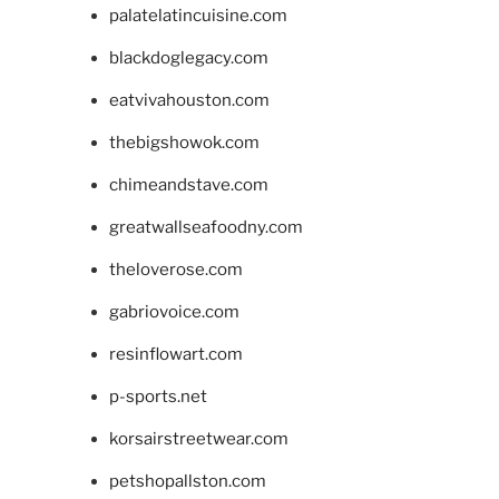
palatelatincuisine.com
blackdoglegacy.com
eatvivahouston.com
thebigshowok.com
chimeandstave.com
greatwallseafoodny.com
theloverose.com
gabriovoice.com
resinflowart.com
p-sports.net
korsairstreetwear.com
petshopallston.com