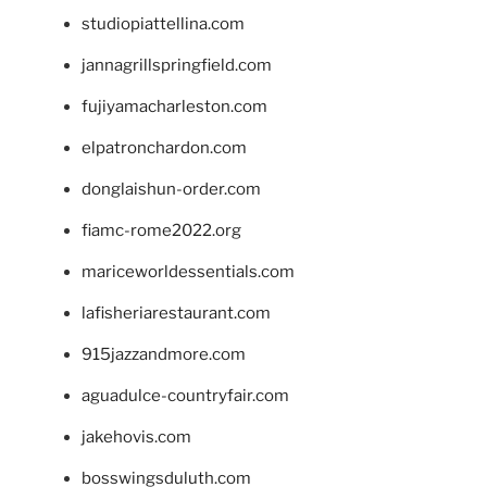
studiopiattellina.com
jannagrillspringfield.com
fujiyamacharleston.com
elpatronchardon.com
donglaishun-order.com
fiamc-rome2022.org
mariceworldessentials.com
lafisheriarestaurant.com
915jazzandmore.com
aguadulce-countryfair.com
jakehovis.com
bosswingsduluth.com