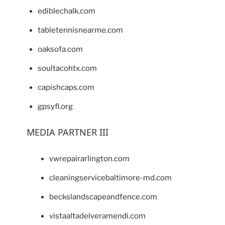
ediblechalk.com
tabletennisnearme.com
oaksofa.com
soultacohtx.com
capishcaps.com
gpsyfl.org
MEDIA PARTNER III
vwrepairarlington.com
cleaningservicebaltimore-md.com
beckslandscapeandfence.com
vistaaltadelveramendi.com