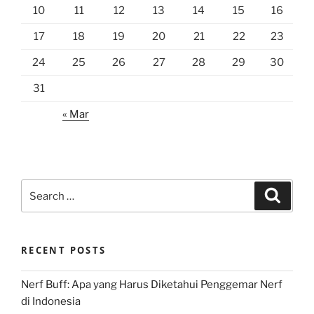
10
11
12
13
14
15
16
17
18
19
20
21
22
23
24
25
26
27
28
29
30
31
« Mar
Search
Search
for:
RECENT POSTS
Nerf Buff: Apa yang Harus Diketahui Penggemar Nerf
di Indonesia