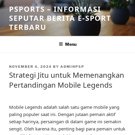
Skip
PSPORTS – INFORMASI
to
SEPUTAR BERITA E-SPORT
content
TERBARU
Menu
POSTED
NOVEMBER 4, 2024
BY
ADMINPSP
ON
Strategi Jitu untuk Memenangkan
Pertandingan Mobile Legends
Mobile Legends adalah salah satu game mobile yang
paling populer saat ini. Dengan jutaan pemain aktif
setiap harinya, persaingan di dalam game ini semakin
sengit. Oleh karena itu, penting bagi para pemain untuk