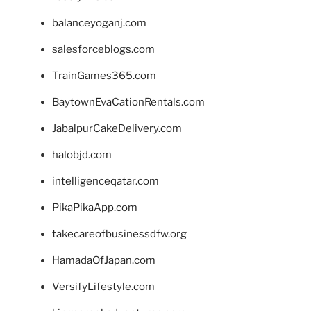
balanceyoganj.com
salesforceblogs.com
TrainGames365.com
BaytownEvaCationRentals.com
JabalpurCakeDelivery.com
halobjd.com
intelligenceqatar.com
PikaPikaApp.com
takecareofbusinessdfw.org
HamadaOfJapan.com
VersifyLifestyle.com