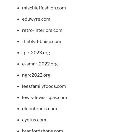
mischieffashion.com
eduwyre.com
retro-interiors.com
theblvd-boise.com
fpet2023.org
e-smart2022.org
ngrc2022.org
leesfamilyfoods.com
lewis-lewis-cpas.com
eleontennis.com
cyetus.com
bradfordshops.com