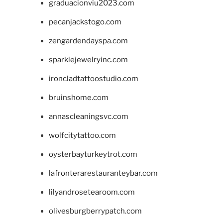
graduacionviu2023.com
pecanjackstogo.com
zengardendayspa.com
sparklejewelryinc.com
ironcladtattoostudio.com
bruinshome.com
annascleaningsvc.com
wolfcitytattoo.com
oysterbayturkeytrot.com
lafronterarestauranteybar.com
lilyandrosetearoom.com
olivesburgberrypatch.com