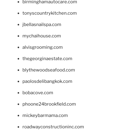
birminghamautocare.com
tonyscountrykitchen.com
jbellasnailspa.com
mychaihouse.com
alvisgrooming.com
thegeorginaestate.com
blythewoodseafood.com
paolosdelibangkok.com
bobacove.com
phoone24brookfield.com
mickeybarmama.com
roadwayconstructioninc.com