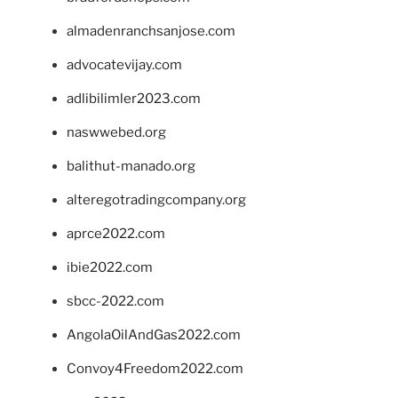
almadenranchsanjose.com
advocatevijay.com
adlibilimler2023.com
naswwebed.org
balithut-manado.org
alteregotradingcompany.org
aprce2022.com
ibie2022.com
sbcc-2022.com
AngolaOilAndGas2022.com
Convoy4Freedom2022.com