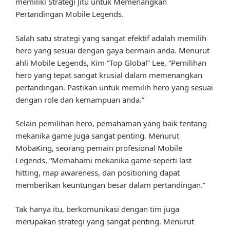
memiliki Strategi Jitu untuk Memenangkan
Pertandingan Mobile Legends.
Salah satu strategi yang sangat efektif adalah memilih
hero yang sesuai dengan gaya bermain anda. Menurut
ahli Mobile Legends, Kim “Top Global” Lee, “Pemilihan
hero yang tepat sangat krusial dalam memenangkan
pertandingan. Pastikan untuk memilih hero yang sesuai
dengan role dan kemampuan anda.”
Selain pemilihan hero, pemahaman yang baik tentang
mekanika game juga sangat penting. Menurut
MobaKing, seorang pemain profesional Mobile
Legends, “Memahami mekanika game seperti last
hitting, map awareness, dan positioning dapat
memberikan keuntungan besar dalam pertandingan.”
Tak hanya itu, berkomunikasi dengan tim juga
merupakan strategi yang sangat penting. Menurut