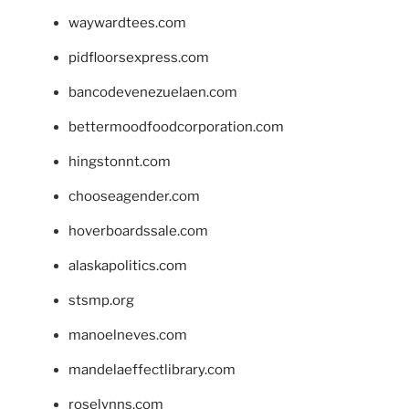
waywardtees.com
pidfloorsexpress.com
bancodevenezuelaen.com
bettermoodfoodcorporation.com
hingstonnt.com
chooseagender.com
hoverboardssale.com
alaskapolitics.com
stsmp.org
manoelneves.com
mandelaeffectlibrary.com
roselynns.com