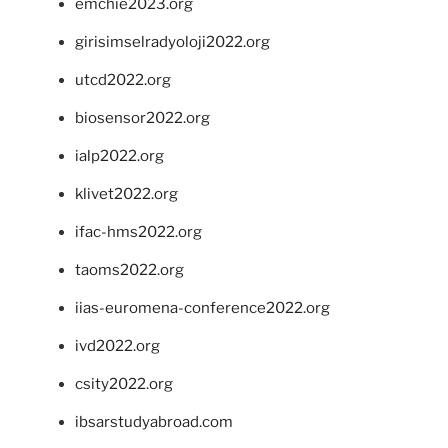
emchie2023.org
girisimselradyoloji2022.org
utcd2022.org
biosensor2022.org
ialp2022.org
klivet2022.org
ifac-hms2022.org
taoms2022.org
iias-euromena-conference2022.org
ivd2022.org
csity2022.org
ibsarstudyabroad.com