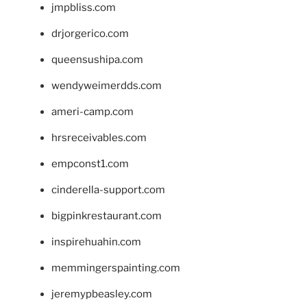
jmpbliss.com
drjorgerico.com
queensushipa.com
wendyweimerdds.com
ameri-camp.com
hrsreceivables.com
empconst1.com
cinderella-support.com
bigpinkrestaurant.com
inspirehuahin.com
memmingerspainting.com
jeremypbeasley.com