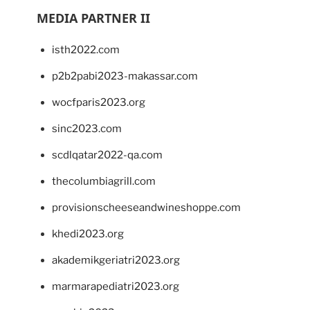
MEDIA PARTNER II
isth2022.com
p2b2pabi2023-makassar.com
wocfparis2023.org
sinc2023.com
scdlqatar2022-qa.com
thecolumbiagrill.com
provisionscheeseandwineshoppe.com
khedi2023.org
akademikgeriatri2023.org
marmarapediatri2023.org