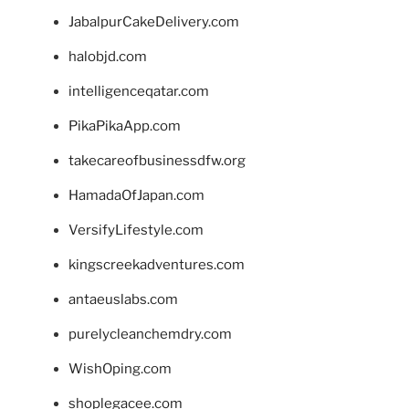
JabalpurCakeDelivery.com
halobjd.com
intelligenceqatar.com
PikaPikaApp.com
takecareofbusinessdfw.org
HamadaOfJapan.com
VersifyLifestyle.com
kingscreekadventures.com
antaeuslabs.com
purelycleanchemdry.com
WishOping.com
shoplegacee.com