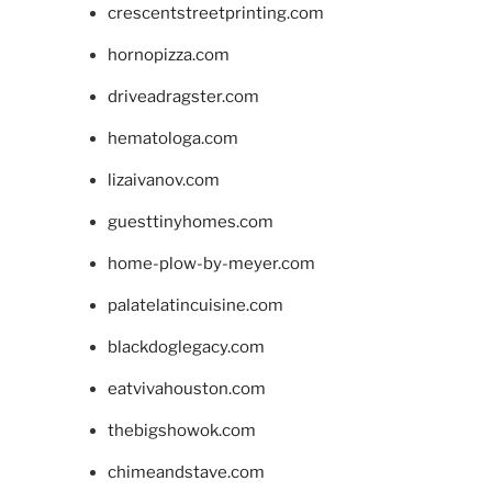
crescentstreetprinting.com
hornopizza.com
driveadragster.com
hematologa.com
lizaivanov.com
guesttinyhomes.com
home-plow-by-meyer.com
palatelatincuisine.com
blackdoglegacy.com
eatvivahouston.com
thebigshowok.com
chimeandstave.com