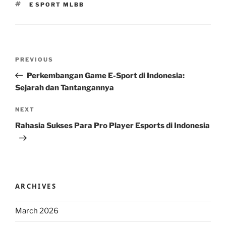
TAGS
E SPORT MLBB
Post
Previous
PREVIOUS
navigation
Post
Perkembangan Game E-Sport di Indonesia:
Sejarah dan Tantangannya
Next
NEXT
Post
Rahasia Sukses Para Pro Player Esports di Indonesia
ARCHIVES
March 2026