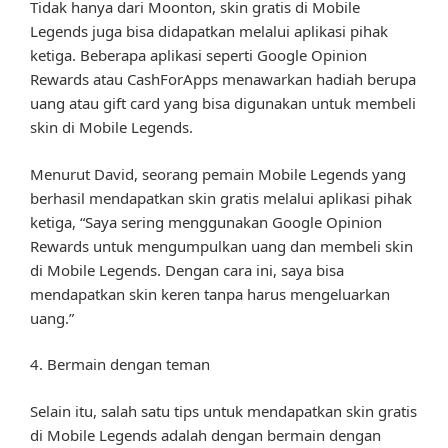
Tidak hanya dari Moonton, skin gratis di Mobile
Legends juga bisa didapatkan melalui aplikasi pihak
ketiga. Beberapa aplikasi seperti Google Opinion
Rewards atau CashForApps menawarkan hadiah berupa
uang atau gift card yang bisa digunakan untuk membeli
skin di Mobile Legends.
Menurut David, seorang pemain Mobile Legends yang
berhasil mendapatkan skin gratis melalui aplikasi pihak
ketiga, “Saya sering menggunakan Google Opinion
Rewards untuk mengumpulkan uang dan membeli skin
di Mobile Legends. Dengan cara ini, saya bisa
mendapatkan skin keren tanpa harus mengeluarkan
uang.”
4. Bermain dengan teman
Selain itu, salah satu tips untuk mendapatkan skin gratis
di Mobile Legends adalah dengan bermain dengan