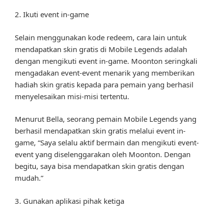
2. Ikuti event in-game
Selain menggunakan kode redeem, cara lain untuk
mendapatkan skin gratis di Mobile Legends adalah
dengan mengikuti event in-game. Moonton seringkali
mengadakan event-event menarik yang memberikan
hadiah skin gratis kepada para pemain yang berhasil
menyelesaikan misi-misi tertentu.
Menurut Bella, seorang pemain Mobile Legends yang
berhasil mendapatkan skin gratis melalui event in-
game, “Saya selalu aktif bermain dan mengikuti event-
event yang diselenggarakan oleh Moonton. Dengan
begitu, saya bisa mendapatkan skin gratis dengan
mudah.”
3. Gunakan aplikasi pihak ketiga