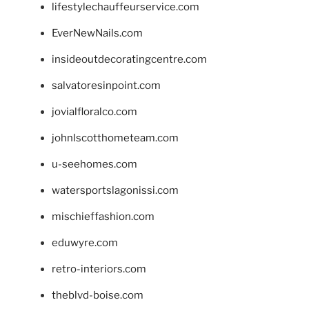
lifestylechauffeurservice.com
EverNewNails.com
insideoutdecoratingcentre.com
salvatoresinpoint.com
jovialfloralco.com
johnlscotthometeam.com
u-seehomes.com
watersportslagonissi.com
mischieffashion.com
eduwyre.com
retro-interiors.com
theblvd-boise.com