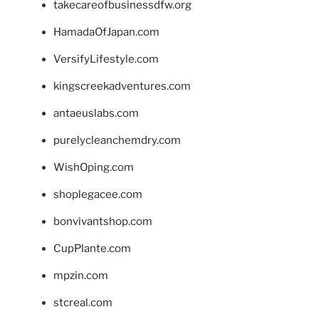
takecareofbusinessdfw.org
HamadaOfJapan.com
VersifyLifestyle.com
kingscreekadventures.com
antaeuslabs.com
purelycleanchemdry.com
WishOping.com
shoplegacee.com
bonvivantshop.com
CupPlante.com
mpzin.com
stcreal.com