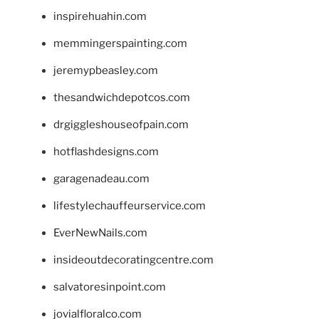
inspirehuahin.com
memmingerspainting.com
jeremypbeasley.com
thesandwichdepotcos.com
drgiggleshouseofpain.com
hotflashdesigns.com
garagenadeau.com
lifestylechauffeurservice.com
EverNewNails.com
insideoutdecoratingcentre.com
salvatoresinpoint.com
jovialfloralco.com