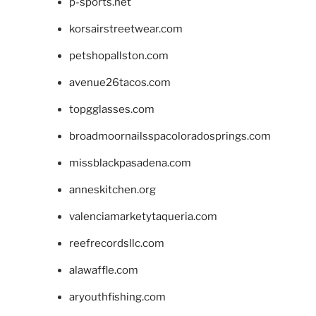
p-sports.net
korsairstreetwear.com
petshopallston.com
avenue26tacos.com
topgglasses.com
broadmoornailsspacoloradosprings.com
missblackpasadena.com
anneskitchen.org
valenciamarketytaqueria.com
reefrecordsllc.com
alawaffle.com
aryouthfishing.com