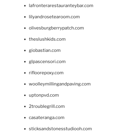
lafronterarestauranteybar.com
lilyandrosetearoom.com
olivesburgberrypatch.com
theslushkids.com
giobastian.com
glpascensori.com
rifloorepoxy.com
woolleymillingandpaving.com
uptonpvd.com
2troublegrill.com
casateranga.com
sticksandstonesstudiooh.com