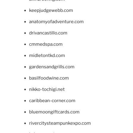
keepjudgewebb.com
anatomyofadventure.com
drivancastillo.com
cmmedspa.com
midletontkd.com
gardensandgrills.com
basilfoodwine.com
nikko-tochigi.net
caribbean-corner.com
bluemoongiftcards.com
rivercitysteampunkexpo.com