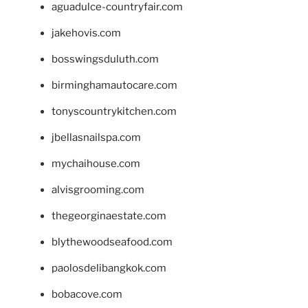
aguadulce-countryfair.com
jakehovis.com
bosswingsduluth.com
birminghamautocare.com
tonyscountrykitchen.com
jbellasnailspa.com
mychaihouse.com
alvisgrooming.com
thegeorginaestate.com
blythewoodseafood.com
paolosdelibangkok.com
bobacove.com