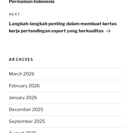
Permainan Indonesia
Next
NEXT
Post
Langkah-langkah penting dalam membuat kertas
kerja pertandingan esport yang berkualitas
ARCHIVES
March 2026
February 2026
January 2026
December 2025
September 2025