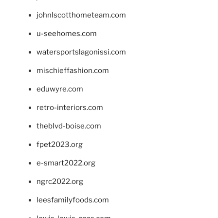
johnlscotthometeam.com
u-seehomes.com
watersportslagonissi.com
mischieffashion.com
eduwyre.com
retro-interiors.com
theblvd-boise.com
fpet2023.org
e-smart2022.org
ngrc2022.org
leesfamilyfoods.com