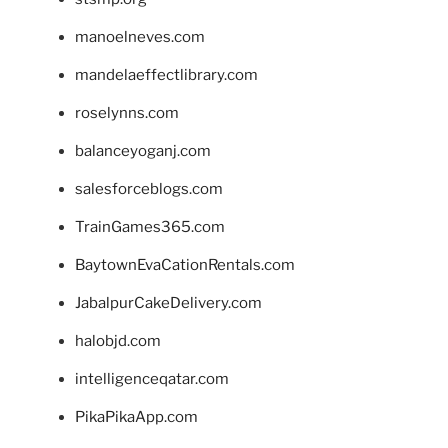
manoelneves.com
mandelaeffectlibrary.com
roselynns.com
balanceyoganj.com
salesforceblogs.com
TrainGames365.com
BaytownEvaCationRentals.com
JabalpurCakeDelivery.com
halobjd.com
intelligenceqatar.com
PikaPikaApp.com