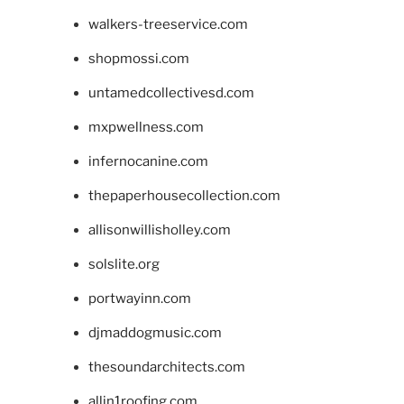
walkers-treeservice.com
shopmossi.com
untamedcollectivesd.com
mxpwellness.com
infernocanine.com
thepaperhousecollection.com
allisonwillisholley.com
solslite.org
portwayinn.com
djmaddogmusic.com
thesoundarchitects.com
allin1roofing.com