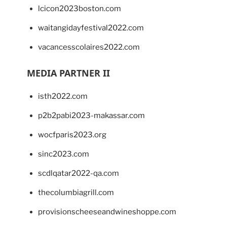
lcicon2023boston.com
waitangidayfestival2022.com
vacancesscolaires2022.com
MEDIA PARTNER II
isth2022.com
p2b2pabi2023-makassar.com
wocfparis2023.org
sinc2023.com
scdlqatar2022-qa.com
thecolumbiagrill.com
provisionscheeseandwineshoppe.com