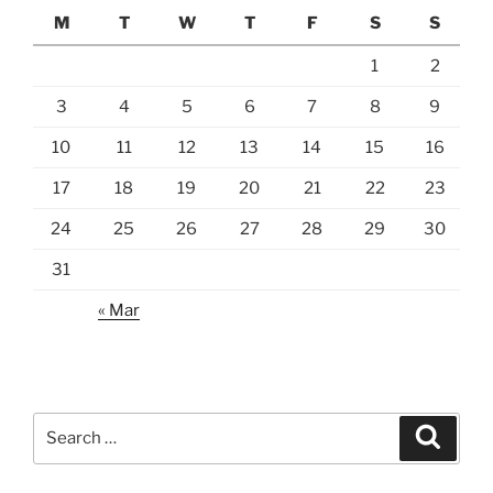
M
T
W
T
F
S
S
1
2
3
4
5
6
7
8
9
10
11
12
13
14
15
16
17
18
19
20
21
22
23
24
25
26
27
28
29
30
31
« Mar
Search
Search
for: