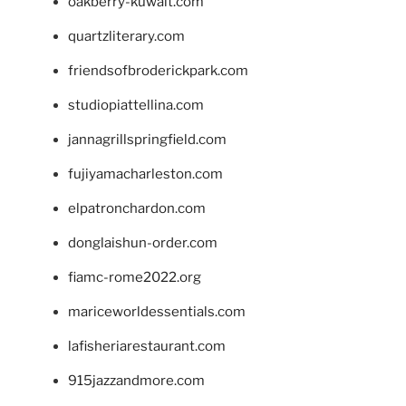
oakberry-kuwait.com
quartzliterary.com
friendsofbroderickpark.com
studiopiattellina.com
jannagrillspringfield.com
fujiyamacharleston.com
elpatronchardon.com
donglaishun-order.com
fiamc-rome2022.org
mariceworldessentials.com
lafisheriarestaurant.com
915jazzandmore.com