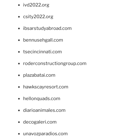
ivd2022.org
csity2022.org
ibsarstudyabroad.com
bennusehgall.com
tsecincinnati.com
roderconstructiongroup.com
plazabatai.com
hawkscayresort.com
hellonquads.com
diarioanimales.com
decogaleri.com
unavozparadios.com