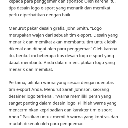
kepada para penggemar dan sponsor. Oleh karena itu,
tips desain logo e-sport yang menarik dan memikat
perlu diperhatikan dengan baik.
Menurut pakar desain grafis, John Smith, “Logo
merupakan wajah dari sebuah tim e-sport. Desain yang
menarik dan memikat akan membantu tim untuk lebih
dikenal dan diingat oleh para penggemar.” Oleh karena
itu, berikut ini beberapa tips desain logo e-sport yang
dapat membantu Anda dalam menciptakan logo yang
menarik dan memikat.
Pertama, pilihlah warna yang sesuai dengan identitas
tim e-sport Anda. Menurut Sarah Johnson, seorang
desainer logo terkenal, “Warna memiliki peran yang
sangat penting dalam desain logo. Pilihlah warna yang
mencerminkan kepribadian dan karakter tim e-sport
Anda.” Pastikan untuk memilih warna yang kontras dan
mudah dikenali oleh para penggemar.