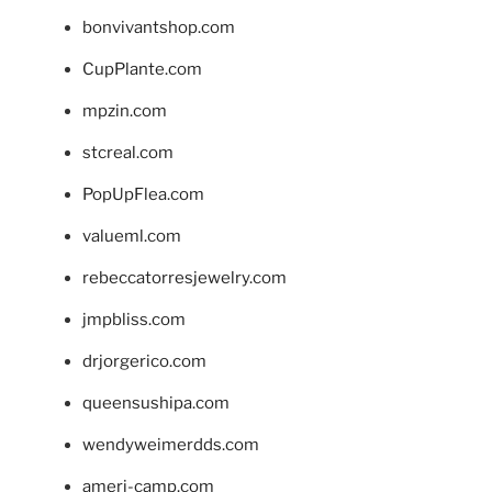
bonvivantshop.com
CupPlante.com
mpzin.com
stcreal.com
PopUpFlea.com
valueml.com
rebeccatorresjewelry.com
jmpbliss.com
drjorgerico.com
queensushipa.com
wendyweimerdds.com
ameri-camp.com