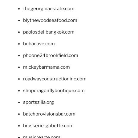
thegeorginaestate.com
blythewoodseafood.com
paolosdelibangkok.com
bobacove.com
phoone24brookfield.com
mickeybarmama.com
roadwayconstructioninc.com
shopdragonflyboutique.com
sportszilla.org
batchprovisionsbar.com
brasserie-gobette.com
musicrearte.com