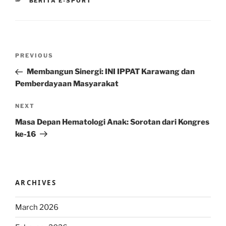
CATEGORIES
BERITA E-SPORT
Post
Previous
PREVIOUS
navigation
Post
Membangun Sinergi: INI IPPAT Karawang dan
Pemberdayaan Masyarakat
Next
NEXT
Post
Masa Depan Hematologi Anak: Sorotan dari Kongres
ke-16
ARCHIVES
March 2026