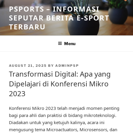
Skip
PSPORTS – INFORMASI
to
SEPUTAR BERITA E-SPORT
content
TERBARU
Menu
POSTED
AUGUST 21, 2025
BY
ADMINPSP
ON
Transformasi Digital: Apa yang
Dipelajari di Konferensi Mikro
2023
Konferensi Mikro 2023 telah menjadi momen penting
bagi para ahli dan praktisi di bidang mikroteknologi.
Diadakan untuk yang ketujuh kalinya, acara ini
mengusung tema Microactuators, Microsensors, dan