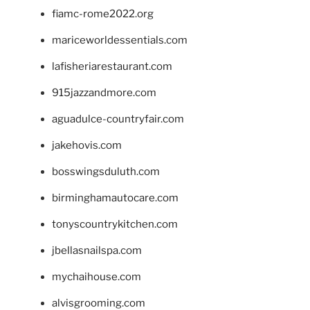
fiamc-rome2022.org
mariceworldessentials.com
lafisheriarestaurant.com
915jazzandmore.com
aguadulce-countryfair.com
jakehovis.com
bosswingsduluth.com
birminghamautocare.com
tonyscountrykitchen.com
jbellasnailspa.com
mychaihouse.com
alvisgrooming.com