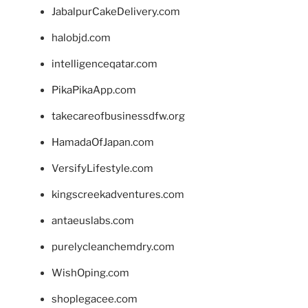
JabalpurCakeDelivery.com
halobjd.com
intelligenceqatar.com
PikaPikaApp.com
takecareofbusinessdfw.org
HamadaOfJapan.com
VersifyLifestyle.com
kingscreekadventures.com
antaeuslabs.com
purelycleanchemdry.com
WishOping.com
shoplegacee.com