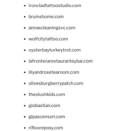
ironcladtattoostudio.com
bruinshome.com
annascleaningsvc.com
wolfcitytattoo.com
oysterbayturkeytrot.com
lafronterarestauranteybar.com
lilyandrosetearoom.com
olivesburgberrypatch.com
theslushkids.com
giobastian.com
glpascensori.com
rifloorepoxy.com