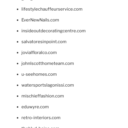
lifestylechauffeurservice.com
EverNewNails.com
insideoutdecoratingcentre.com
salvatoresinpoint.com
jovialfloralco.com
johnlscotthometeam.com
u-seehomes.com
watersportslagonissi.com
mischieffashion.com
eduwyre.com
retro-interiors.com