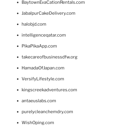
BaytownEvaCationRentals.com
JabalpurCakeDelivery.com
halobjd.com
intelligenceqatar.com
PikaPikaApp.com
takecareofbusinessdfw.org
HamadaOfJapan.com
VersifyLifestyle.com
kingscreekadventures.com
antaeuslabs.com
purelycleanchemdry.com
WishOping.com