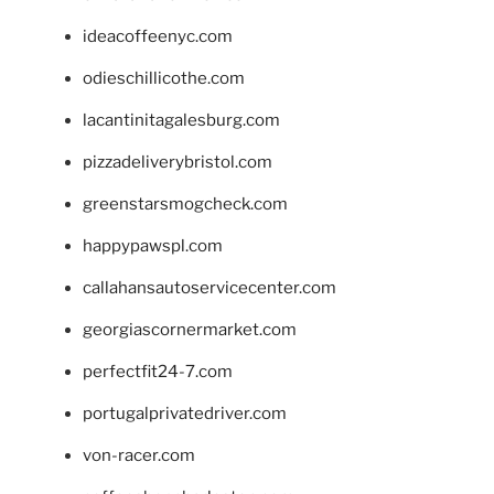
ideacoffeenyc.com
odieschillicothe.com
lacantinitagalesburg.com
pizzadeliverybristol.com
greenstarsmogcheck.com
happypawspl.com
callahansautoservicecenter.com
georgiascornermarket.com
perfectfit24-7.com
portugalprivatedriver.com
von-racer.com