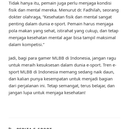
Tidak hanya itu, pemain juga perlu menjaga kondisi
fisik dan mental mereka. Menurut dr. Fadhilah, seorang
dokter olahraga, “Kesehatan fisik dan mental sangat
penting dalam dunia e-sport. Pemain harus menjaga
pola makan yang sehat, istirahat yang cukup, dan tetap
menjaga kesehatan mental agar bisa tampil maksimal
dalam kompetisi.”
Jadi, bagi para gamer MLBB di Indonesia, jangan ragu
untuk meraih kesuksesan dalam dunia e-sport. Tren e-
sport MLBB di Indonesia memang sedang naik daun,
dan kalian punya kesempatan untuk menjadi bagian
dari perjalanan ini. Tetap semangat, terus belajar, dan
jangan lupa untuk menjaga kesehatan!