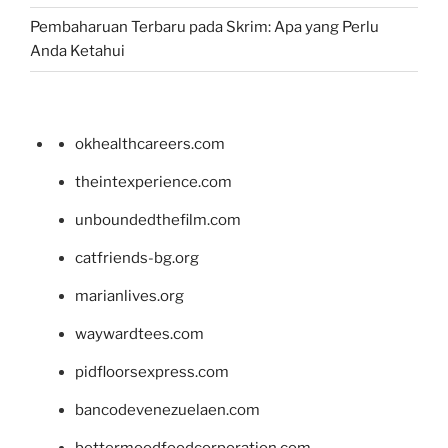
Pembaharuan Terbaru pada Skrim: Apa yang Perlu
Anda Ketahui
okhealthcareers.com
theintexperience.com
unboundedthefilm.com
catfriends-bg.org
marianlives.org
waywardtees.com
pidfloorsexpress.com
bancodevenezuelaen.com
bettermoodfoodcorporation.com