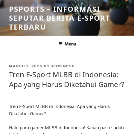
Skip
PSPORTS – INFORMASI
to
SEPUTAR BERITA E-SPORT
content
TERBARU
Menu
POSTED
MARCH 1, 2025
BY
ADMINPSP
ON
Tren E-Sport MLBB di Indonesia:
Apa yang Harus Diketahui Gamer?
Tren E-Sport MLBB di Indonesia: Apa yang Harus
Diketahui Gamer?
Halo para gamer MLBB di Indonesia! Kalian pasti sudah