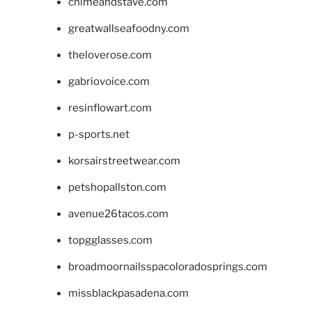
chimeandstave.com
greatwallseafoodny.com
theloverose.com
gabriovoice.com
resinflowart.com
p-sports.net
korsairstreetwear.com
petshopallston.com
avenue26tacos.com
topgglasses.com
broadmoornailsspacoloradosprings.com
missblackpasadena.com