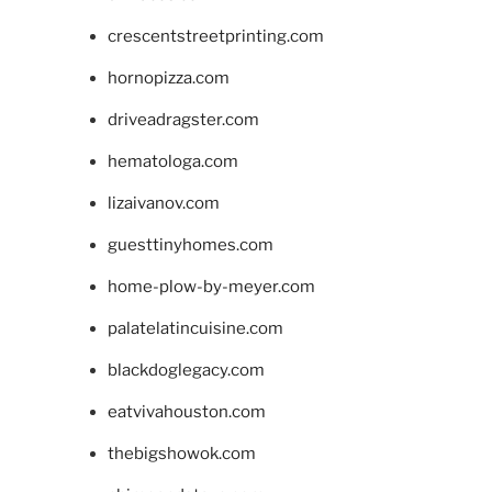
crescentstreetprinting.com
hornopizza.com
driveadragster.com
hematologa.com
lizaivanov.com
guesttinyhomes.com
home-plow-by-meyer.com
palatelatincuisine.com
blackdoglegacy.com
eatvivahouston.com
thebigshowok.com