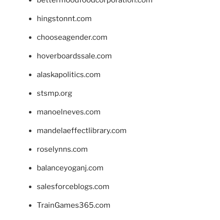
hingstonnt.com
chooseagender.com
hoverboardssale.com
alaskapolitics.com
stsmp.org
manoelneves.com
mandelaeffectlibrary.com
roselynns.com
balanceyoganj.com
salesforceblogs.com
TrainGames365.com