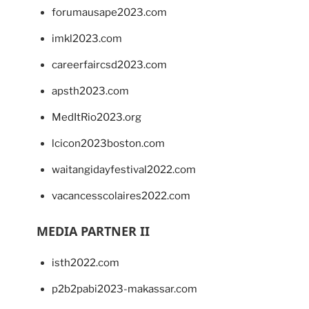
forumausape2023.com
imkl2023.com
careerfaircsd2023.com
apsth2023.com
MedItRio2023.org
lcicon2023boston.com
waitangidayfestival2022.com
vacancesscolaires2022.com
MEDIA PARTNER II
isth2022.com
p2b2pabi2023-makassar.com