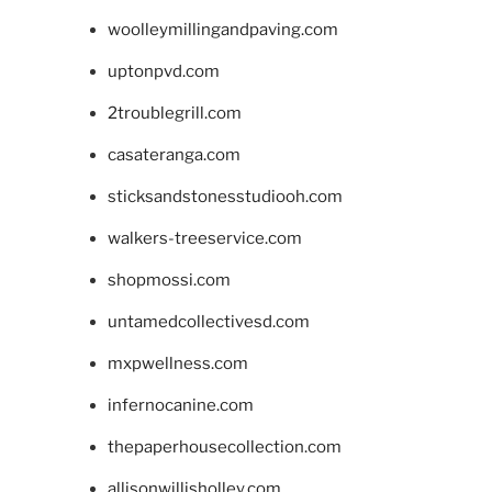
woolleymillingandpaving.com
uptonpvd.com
2troublegrill.com
casateranga.com
sticksandstonesstudiooh.com
walkers-treeservice.com
shopmossi.com
untamedcollectivesd.com
mxpwellness.com
infernocanine.com
thepaperhousecollection.com
allisonwillisholley.com