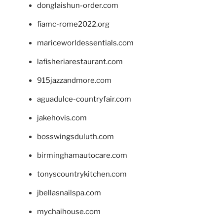
donglaishun-order.com
fiamc-rome2022.org
mariceworldessentials.com
lafisheriarestaurant.com
915jazzandmore.com
aguadulce-countryfair.com
jakehovis.com
bosswingsduluth.com
birminghamautocare.com
tonyscountrykitchen.com
jbellasnailspa.com
mychaihouse.com