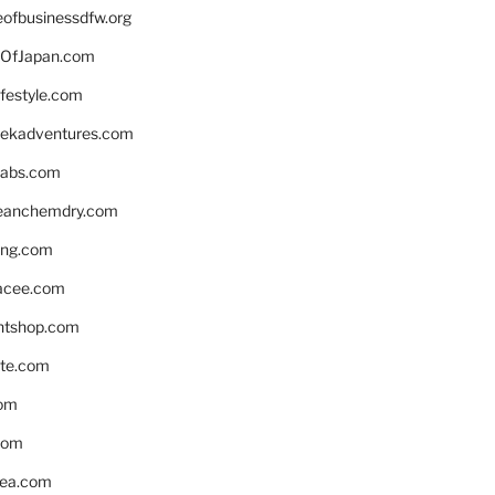
eofbusinessdfw.org
OfJapan.com
ifestyle.com
eekadventures.com
labs.com
leanchemdry.com
ing.com
acee.com
ntshop.com
te.com
om
com
ea.com