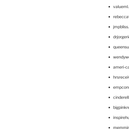
valueml
rebecca
jmpblis
drjorger
queensu
wendyw
ameri-
hrsrece
empcon
cinderel
bigpinkr
inspireh
memming