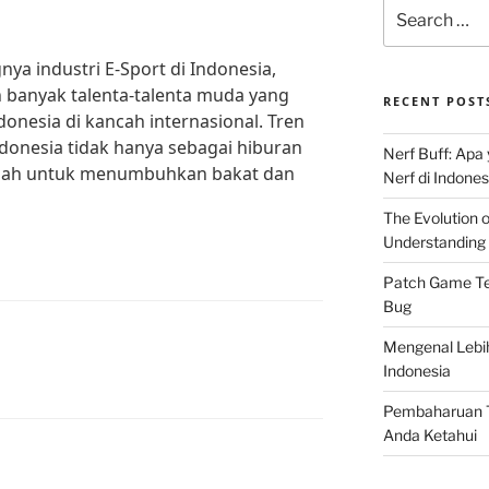
Search
for:
a industri E-Sport di Indonesia,
 banyak talenta-talenta muda yang
RECENT POST
nesia di kancah internasional. Tren
ndonesia tidak hanya sebagai hiburan
Nerf Buff: Apa
adah untuk menumbuhkan bakat dan
Nerf di Indones
The Evolution 
Understanding 
Patch Game Ter
Bug
Mengenal Lebi
Indonesia
Pembaharuan T
Anda Ketahui