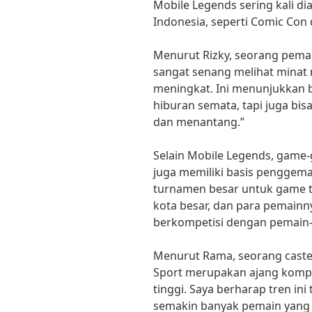
Mobile Legends sering kali di
Indonesia, seperti Comic Con
Menurut Rizky, seorang pemai
sangat senang melihat minat
meningkat. Ini menunjukkan 
hiburan semata, tapi juga bis
dan menantang.”
Selain Mobile Legends, game-
juga memiliki basis penggema
turnamen besar untuk game te
kota besar, dan para pemain
berkompetisi dengan pemain-p
Menurut Rama, seorang caster 
Sport merupakan ajang kompet
tinggi. Saya berharap tren in
semakin banyak pemain yang b