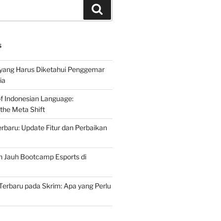
Search
S
 yang Harus Diketahui Penggemar
ia
of Indonesian Language:
the Meta Shift
baru: Update Fitur dan Perbaikan
h Jauh Bootcamp Esports di
erbaru pada Skrim: Apa yang Perlu