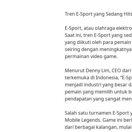
Tren E-Sport yang Sedang Hits
E-Sport, atau olahraga elektr
Saat ini, tren E-Sport yang s
yang diikuti oleh para pemain
seiring dengan meningkatnya
permainan video game.
Menurut Denny Lim, CEO dari
terkemuka di Indonesia, “E-Sp
menjadi industri yang besar d
pemain yang memilih untuk be
pendapatan yang sangat mena
Salah satu turnamen E-Sport y
Mobile Legends. Game ini ber
dari berbagai kalangan, mula