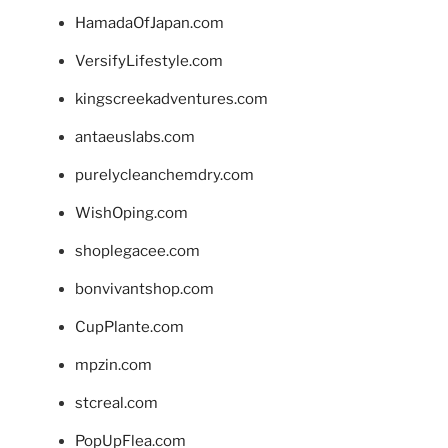
HamadaOfJapan.com
VersifyLifestyle.com
kingscreekadventures.com
antaeuslabs.com
purelycleanchemdry.com
WishOping.com
shoplegacee.com
bonvivantshop.com
CupPlante.com
mpzin.com
stcreal.com
PopUpFlea.com