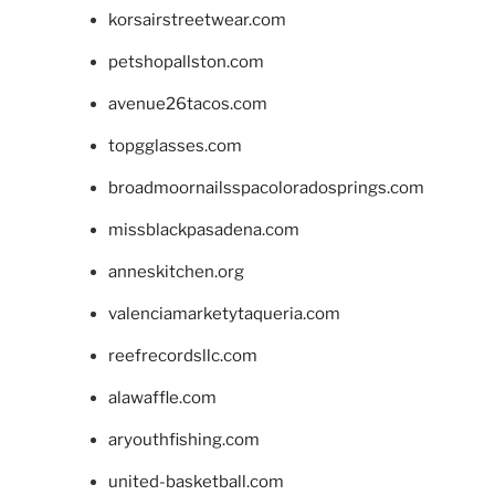
korsairstreetwear.com
petshopallston.com
avenue26tacos.com
topgglasses.com
broadmoornailsspacoloradosprings.com
missblackpasadena.com
anneskitchen.org
valenciamarketytaqueria.com
reefrecordsllc.com
alawaffle.com
aryouthfishing.com
united-basketball.com