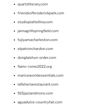
quartzliterary.com
friendsofbroderickpark.com
studiopiattellina.com
jannagrillspringfield.com
fujiyamacharleston.com
elpatronchardon.com
donglaishun-order.com
fiamc-rome2022.org
mariceworldessentials.com
lafisheriarestaurant.com
915jazzandmore.com
aguadulce-countryfair.com