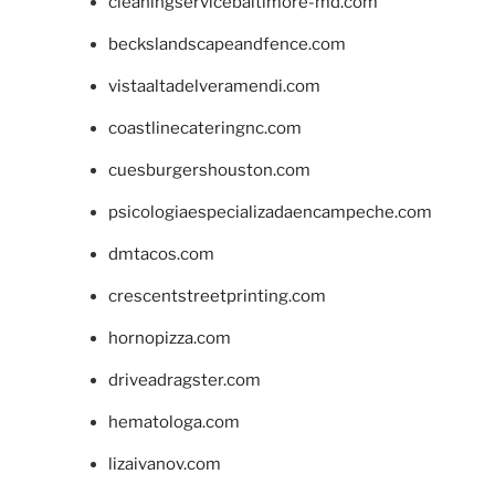
cleaningservicebaltimore-md.com
beckslandscapeandfence.com
vistaaltadelveramendi.com
coastlinecateringnc.com
cuesburgershouston.com
psicologiaespecializadaencampeche.com
dmtacos.com
crescentstreetprinting.com
hornopizza.com
driveadragster.com
hematologa.com
lizaivanov.com