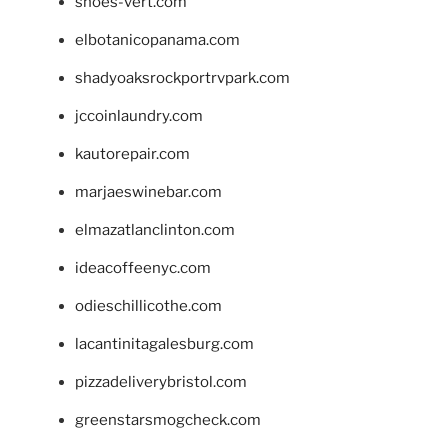
shoes-vert.com
elbotanicopanama.com
shadyoaksrockportrvpark.com
jccoinlaundry.com
kautorepair.com
marjaeswinebar.com
elmazatlanclinton.com
ideacoffeenyc.com
odieschillicothe.com
lacantinitagalesburg.com
pizzadeliverybristol.com
greenstarsmogcheck.com