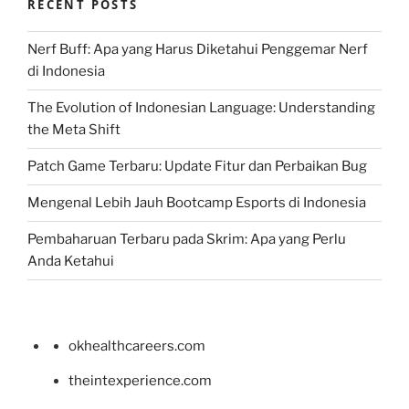
RECENT POSTS
Nerf Buff: Apa yang Harus Diketahui Penggemar Nerf
di Indonesia
The Evolution of Indonesian Language: Understanding
the Meta Shift
Patch Game Terbaru: Update Fitur dan Perbaikan Bug
Mengenal Lebih Jauh Bootcamp Esports di Indonesia
Pembaharuan Terbaru pada Skrim: Apa yang Perlu
Anda Ketahui
okhealthcareers.com
theintexperience.com