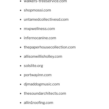
walkers-treeservice.com
shopmossi.com
untamedcollectivesd.com
mxpwellness.com
infernocanine.com
thepaperhousecollection.com
allisonwillisholley.com
solslite.org
portwayinn.com
djmaddogmusic.com
thesoundarchitects.com
allin1roofing.com