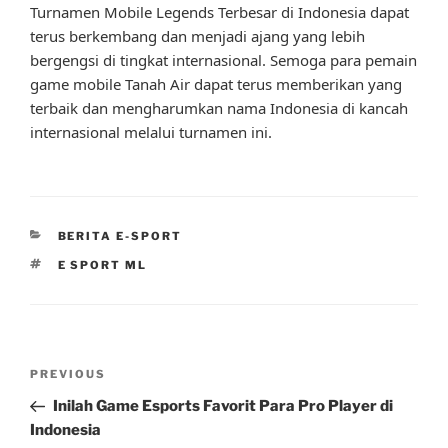
Turnamen Mobile Legends Terbesar di Indonesia dapat
terus berkembang dan menjadi ajang yang lebih
bergengsi di tingkat internasional. Semoga para pemain
game mobile Tanah Air dapat terus memberikan yang
terbaik dan mengharumkan nama Indonesia di kancah
internasional melalui turnamen ini.
CATEGORIES
BERITA E-SPORT
TAGS
E SPORT ML
Post
Previous
PREVIOUS
navigation
Post
Inilah Game Esports Favorit Para Pro Player di
Indonesia