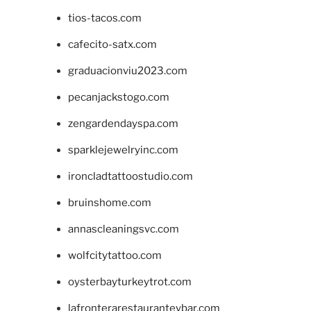
tios-tacos.com
cafecito-satx.com
graduacionviu2023.com
pecanjackstogo.com
zengardendayspa.com
sparklejewelryinc.com
ironcladtattoostudio.com
bruinshome.com
annascleaningsvc.com
wolfcitytattoo.com
oysterbayturkeytrot.com
lafronterarestauranteybar.com