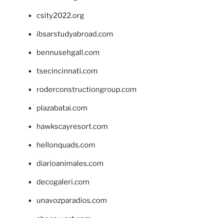
csity2022.org
ibsarstudyabroad.com
bennusehgall.com
tsecincinnati.com
roderconstructiongroup.com
plazabatai.com
hawkscayresort.com
hellonquads.com
diarioanimales.com
decogaleri.com
unavozparadios.com