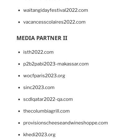
waitangidayfestival2022.com
vacancesscolaires2022.com
MEDIA PARTNER II
isth2022.com
p2b2pabi2023-makassar.com
wocfparis2023.org
sinc2023.com
scdlqatar2022-qa.com
thecolumbiagrill.com
provisionscheeseandwineshoppe.com
khedi2023.org