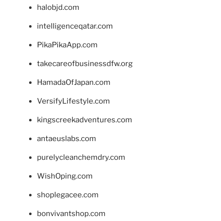
halobjd.com
intelligenceqatar.com
PikaPikaApp.com
takecareofbusinessdfw.org
HamadaOfJapan.com
VersifyLifestyle.com
kingscreekadventures.com
antaeuslabs.com
purelycleanchemdry.com
WishOping.com
shoplegacee.com
bonvivantshop.com