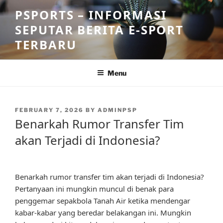
Skip
PSPORTS – INFORMASI
to
SEPUTAR BERITA E-SPORT
content
TERBARU
Menu
POSTED
FEBRUARY 7, 2026
BY
ADMINPSP
ON
Benarkah Rumor Transfer Tim
akan Terjadi di Indonesia?
Benarkah rumor transfer tim akan terjadi di Indonesia?
Pertanyaan ini mungkin muncul di benak para
penggemar sepakbola Tanah Air ketika mendengar
kabar-kabar yang beredar belakangan ini. Mungkin