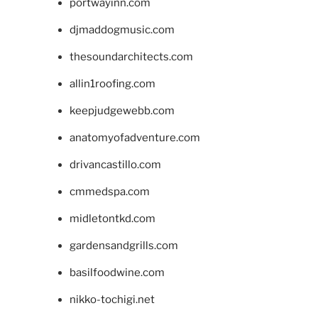
portwayinn.com
djmaddogmusic.com
thesoundarchitects.com
allin1roofing.com
keepjudgewebb.com
anatomyofadventure.com
drivancastillo.com
cmmedspa.com
midletontkd.com
gardensandgrills.com
basilfoodwine.com
nikko-tochigi.net