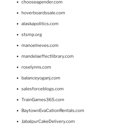
chooseagender.com
hoverboardssale.com
alaskapolitics.com
stsmp.org
manoelneves.com
mandelaeffectlibrary.com
roselynns.com
balanceyoganj.com
salesforceblogs.com
TrainGames365.com
BaytownEvaCationRentals.com
JabalpurCakeDelivery.com