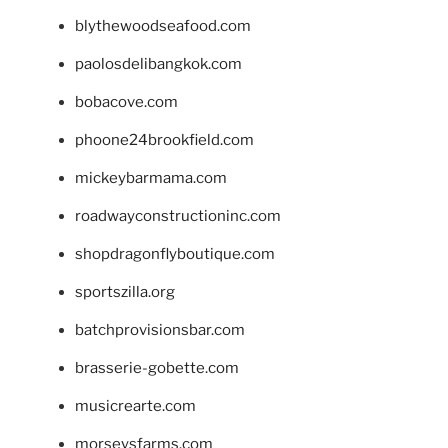
blythewoodseafood.com
paolosdelibangkok.com
bobacove.com
phoone24brookfield.com
mickeybarmama.com
roadwayconstructioninc.com
shopdragonflyboutique.com
sportszilla.org
batchprovisionsbar.com
brasserie-gobette.com
musicrearte.com
morseysfarms.com