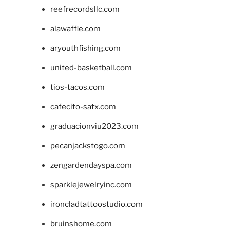
reefrecordsllc.com
alawaffle.com
aryouthfishing.com
united-basketball.com
tios-tacos.com
cafecito-satx.com
graduacionviu2023.com
pecanjackstogo.com
zengardendayspa.com
sparklejewelryinc.com
ironcladtattoostudio.com
bruinshome.com