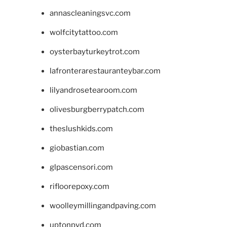
annascleaningsvc.com
wolfcitytattoo.com
oysterbayturkeytrot.com
lafronterarestauranteybar.com
lilyandrosetearoom.com
olivesburgberrypatch.com
theslushkids.com
giobastian.com
glpascensori.com
rifloorepoxy.com
woolleymillingandpaving.com
uptonpvd.com