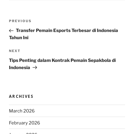
Post
Previous
PREVIOUS
navigation
Post
Transfer Pemain Esports Terbesar di Indonesia
Tahun Ini
Next
NEXT
Post
Tips Penting dalam Kontrak Pemain Sepakbola di
Indonesia
ARCHIVES
March 2026
February 2026