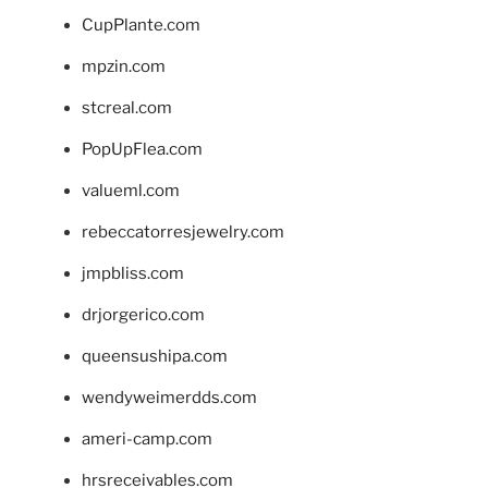
CupPlante.com
mpzin.com
stcreal.com
PopUpFlea.com
valueml.com
rebeccatorresjewelry.com
jmpbliss.com
drjorgerico.com
queensushipa.com
wendyweimerdds.com
ameri-camp.com
hrsreceivables.com