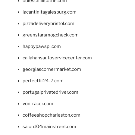
odieschillicothe.com
lacantinitagalesburg.com
pizzadeliverybristol.com
greenstarsmogcheck.com
happypawspl.com
callahansautoservicecenter.com
georgiascornermarket.com
perfectfit24-7.com
portugalprivatedriver.com
von-racer.com
coffeeshopcharleston.com
salon104mainstreet.com