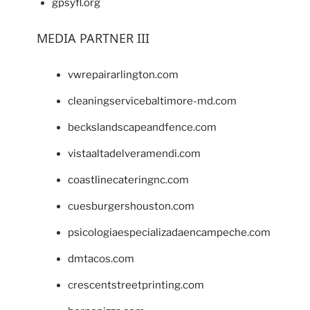
gpsyfl.org
MEDIA PARTNER III
vwrepairarlington.com
cleaningservicebaltimore-md.com
beckslandscapeandfence.com
vistaaltadelveramendi.com
coastlinecateringnc.com
cuesburgershouston.com
psicologiaespecializadaencampeche.com
dmtacos.com
crescentstreetprinting.com