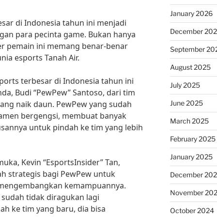
January 2026
sar di Indonesia tahun ini menjadi
December 20
ngan para pecinta game. Bukan hanya
fer pemain ini memang benar-benar
September 20
ia esports Tanah Air.
August 2025
ports terbesar di Indonesia tahun ini
July 2025
da, Budi “PewPew” Santoso, dari tim
June 2025
dang naik daun. PewPew yang sudah
amen bergengsi, membuat banyak
March 2025
sannya untuk pindah ke tim yang lebih
February 2025
January 2025
uka, Kevin “EsportsInsider” Tan,
ah strategis bagi PewPew untuk
December 20
n mengembangkan kemampuannya.
November 20
sudah tidak diragukan lagi
 ke tim yang baru, dia bisa
October 2024