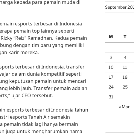
arga kepada para pemain muda di
September 20
emain esports terbesar di Indonesia
erapa pemain top lainnya seperti
M
T
 Rizky “Reiz” Ramadhan. Kedua pemain
abung dengan tim baru yang memiliki
ngan karir mereka.
3
4
ports terbesar di Indonesia, transfer
10
11
jar dalam dunia kompetitif seperti
17
18
kung keputusan pemain untuk mencari
24
25
g lebih jauh. Transfer pemain adalah
rts,” ujar CEO tersebut.
31
« Mar
n esports terbesar di Indonesia tahun
dustri esports Tanah Air semakin
 pemain tidak lagi hanya bermain
mun juga untuk mengharumkan nama