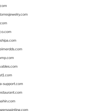
.com
torresjewelry.com
s.com
ico.com
shipa.com
eimerdds.com
camp.com
ivables.com
st1.com
la-support.com
estaurant.com
uahin.com
erspainting.com