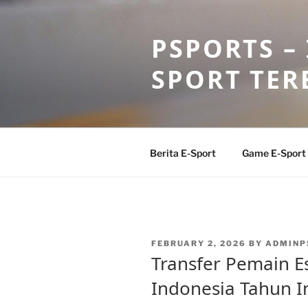
Skip
to
PSPORTS –
content
SPORT TER
Berita E-Sport
Game E-Sport
POSTED
FEBRUARY 2, 2026
BY
ADMINP
ON
Transfer Pemain Es
Indonesia Tahun I