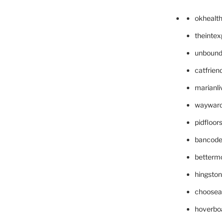
okhealt
theinte
unbound
catfrien
marianli
wayward
pidfloo
bancode
betterm
hingsto
choosea
hoverbo