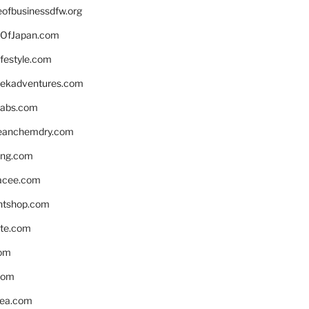
eofbusinessdfw.org
OfJapan.com
ifestyle.com
eekadventures.com
labs.com
leanchemdry.com
ing.com
acee.com
ntshop.com
te.com
om
com
ea.com