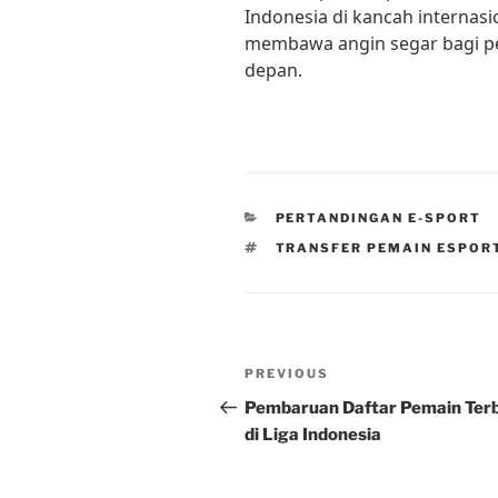
Indonesia di kancah internasi
membawa angin segar bagi p
depan.
CATEGORIES
PERTANDINGAN E-SPORT
TAGS
TRANSFER PEMAIN ESPOR
Post
Previous
PREVIOUS
navigation
Post
Pembaruan Daftar Pemain Ter
di Liga Indonesia