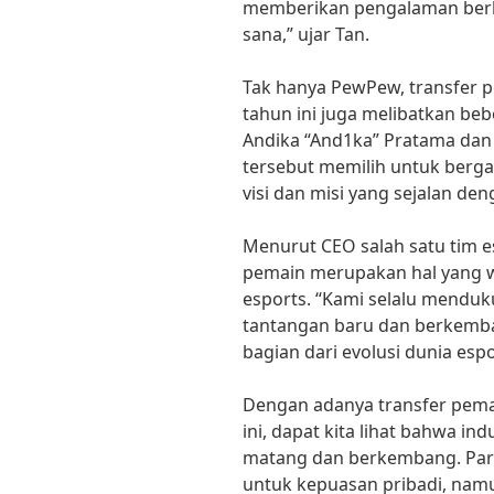
memberikan pengalaman berh
sana,” ujar Tan.
Tak hanya PewPew, transfer p
tahun ini juga melibatkan beb
Andika “And1ka” Pratama dan
tersebut memilih untuk berg
visi dan misi yang sejalan de
Menurut CEO salah satu tim es
pemain merupakan hal yang wa
esports. “Kami selalu mendu
tantangan baru dan berkemban
bagian dari evolusi dunia espo
Dengan adanya transfer pemai
ini, dapat kita lihat bahwa in
matang dan berkembang. Para
untuk kepuasan pribadi, na