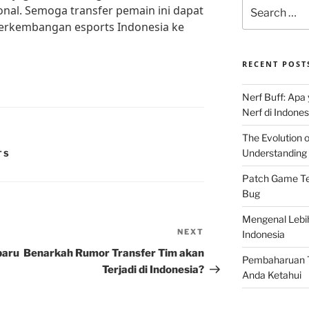
Search
onal. Semoga transfer pemain ini dapat
for:
erkembangan esports Indonesia ke
RECENT POST
Nerf Buff: Apa
Nerf di Indones
The Evolution 
Understanding 
TS
Patch Game Ter
Bug
Mengenal Lebi
NEXT
Next
Indonesia
Post
baru
Benarkah Rumor Transfer Tim akan
Pembaharuan T
Terjadi di Indonesia?
Anda Ketahui