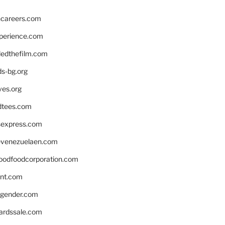
hcareers.com
xperience.com
edthefilm.com
ds-bg.org
ves.org
tees.com
rsexpress.com
venezuelaen.com
oodfoodcorporation.com
nnt.com
gender.com
ardssale.com