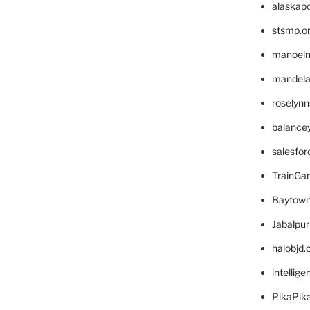
alaskapo
stsmp.o
manoel
mandelae
roselyn
balance
salesfo
TrainG
Baytown
Jabalpu
halobjd
intellig
PikaPik