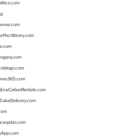
litics.com
rg
neves.com
ffectlibrary.com
ns.com
yoganj.com
rceblogs.com
ames365.com
EvaCationRentals.com
rCakeDelivery.com
.com
enceqatar.com
aApp.com