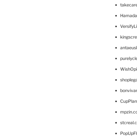
takecar
Hamada
VersifyL
kingscr
antaeus
purelyc
WishOp
shopleg
bonviva
CupPlan
mpzin.c
stcreal.
PopUpFl