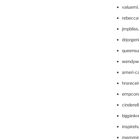
valueml
rebecca
jmpblis
drjorger
queensu
wendyw
ameri-
hrsrece
empcon
cinderel
bigpinkr
inspireh
memming